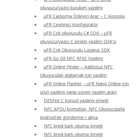
okuyucu/yazıcı kurulum yazılımı
μFR Çarpışma Önleyici Araç – C Konsolu
μFR Çevrimiçi Konfigüratör
μFR Çok okuyuculu C# SDK – μFR
okuyucu/yazıcı C keskin yazılım SDK'sı
μFR Çok Okuyuculu Lazarus SDK
μFR Go Dil NFC RFID Yazılımı
μFR Online Finder – Kablosuz NFC
Okuyucuları algılamak için yazılım
μFR Online Flasher – μFR Nano Online için
ürün yazılımı yanıp sönen yazılım aracı
DESFire C konsol yazılımı örneği
NFC APDU komutları, NFC Okuyucularla
Android'de gönderme / alma
NFC kredi kartı okuma örneği
NFC kredi kartı okuma örneği