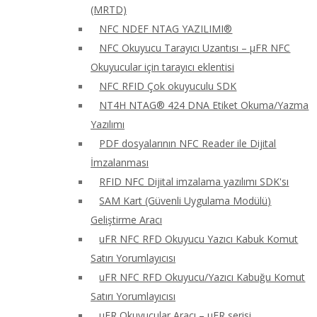
(MRTD)
NFC NDEF NTAG YAZILIMI®
NFC Okuyucu Tarayıcı Uzantısı – μFR NFC
Okuyucular için tarayıcı eklentisi
NFC RFID Çok okuyuculu SDK
NT4H NTAG® 424 DNA Etiket Okuma/Yazma
Yazılımı
PDF dosyalarının NFC Reader ile Dijital
İmzalanması
RFID NFC Dijital imzalama yazılımı SDK'sı
SAM Kart (Güvenli Uygulama Modülü)
Geliştirme Aracı
uFR NFC RFD Okuyucu Yazıcı Kabuk Komut
Satırı Yorumlayıcısı
uFR NFC RFD Okuyucu/Yazıcı Kabuğu Komut
Satırı Yorumlayıcısı
uFR Okuyucular Aracı – μFR serisi