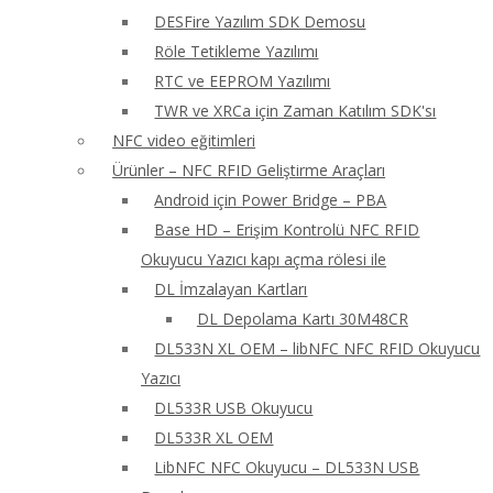
DESFire Yazılım SDK Demosu
Röle Tetikleme Yazılımı
RTC ve EEPROM Yazılımı
TWR ve XRCa için Zaman Katılım SDK'sı
NFC video eğitimleri
Ürünler – NFC RFID Geliştirme Araçları
Android için Power Bridge – PBA
Base HD – Erişim Kontrolü NFC RFID
Okuyucu Yazıcı kapı açma rölesi ile
DL İmzalayan Kartları
DL Depolama Kartı 30M48CR
DL533N XL OEM – libNFC NFC RFID Okuyucu
Yazıcı
DL533R USB Okuyucu
DL533R XL OEM
LibNFC NFC Okuyucu – DL533N USB