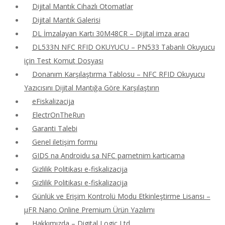
Dijital Mantık Cihazlı Otomatlar
Dijital Mantık Galerisi
DL İmzalayan Kartı 30M48CR – Dijital imza aracı
DL533N NFC RFID OKUYUCU – PN533 Tabanlı Okuyucu
için Test Komut Dosyası
Donanım Karşılaştırma Tablosu – NFC RFID Okuyucu
Yazıcısını Dijital Mantığa Göre Karşılaştırın
eFiskalizacija
ElectrOnTheRun
Garanti Talebi
Genel iletişim formu
GIDS na Androidu sa NFC pametnim karticama
Gizlilik Politikası e-fiskalizacija
Gizlilik Politikası e-fiskalizacija
Günlük ve Erişim Kontrolü Modu Etkinleştirme Lisansı –
μFR Nano Online Premium Ürün Yazılımı
Hakkımızda – Digital Logic Ltd