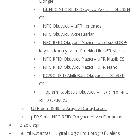
Dongle
LibNFC NFC RFID Okuyucu Yazıcı – DL533N
CS
NFC Okuyucu – μFR İlerlemesi
NFC Okuyucu Aksesuarları
NFC RFID Okuyucu Yazıcı – ücretsiz SDK +
kaynak kodu yazılım örnekleri ile μFR Klasik
NFC RFID Okuyucu Yazıcı – μFR Klasik CS
NFC RFID Okuyucu Yazıcı – μFR Nano
PC/SC RFID Akıllı Kart Okuyucu – DL533R
CS
Toplam Kablosuz Okuyucu – TWR Pro NFC
RFID Okuyucu
USB'den RS485'e Arayüz Dönüştürücü
μFR Serisi NFC RFID Okuyucu Yazıcı Donanımı
Bize ulaşın
50. Yıl Kutlaması -Digital Logic Ltd Fotoğraf Galerisi