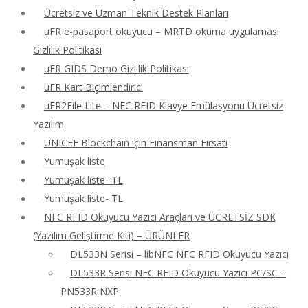
Ücretsiz ve Uzman Teknik Destek Planları
uFR e-pasaport okuyucu – MRTD okuma uygulaması
Gizlilik Politikası
uFR GIDS Demo Gizlilik Politikası
uFR Kart Biçimlendirici
uFR2File Lite – NFC RFID Klavye Emülasyonu Ücretsiz
Yazılım
UNICEF Blockchain için Finansman Fırsatı
Yumuşak liste
Yumuşak liste- TL
Yumuşak liste- TL
NFC RFID Okuyucu Yazıcı Araçları ve ÜCRETSİZ SDK
(Yazılım Geliştirme Kiti) – ÜRÜNLER
DL533N Serisi – libNFC NFC RFID Okuyucu Yazıcı
DL533R Serisi NFC RFID Okuyucu Yazıcı PC/SC –
PN533R NXP