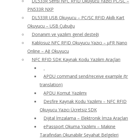
DL533R Serisi NFC RFID Okuyucu Yazıcı PC/SC –
PN533R NXP
DL533R USB Okuyucu – PC/SC RFID Akıllı Kart
Okuyucu – USB Çubuğu
Donanım ve yazılım genel desteği
Kablosuz NFC RFID Okuyucu Yazıcı – μFR Nano
Online – Ağ Okuyucu
NFC RFID SDK Kaynak Kodu Yazılım Araçları
APDU command send/receive example (tr
translation)
APDU Komut Yazılımı
Desfire Kaynak Kodu Yazılımı – NFC RFID
Okuyucu Yazıcı Ücretsiz SDK
Dijital İmzalama – Elektronik İmza Araçları
ePassport Okuma Yazılımı – Makine
Tarafından Okunabilir Seyahat Belgeleri