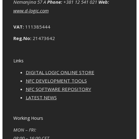
Nemanjina 57 A
Phone:
+381 12 541 021
Web:
www.d-logic.com
VAT:
111385444
Reg.No:
21473642
Links
DIGITAL LOGIC ONLINE STORE
NFC DEVELOPMENT TOOLS
NFC SOFTWARE REPOSITORY
LATEST NEWS
Working Hours
MON – FRI:
08:00 – 16:00 CET