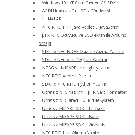
Windows 10 IoT Core C++ ve C# SDK'sı
APDU komutu C++ SDK Gönder/Al
LUNALAR
NFC RFID PHP Java Applet & JavaScript
μFR NFC Okuyucu ve LCD ekran ile Arduino
örneği
SDK ile NFC NDEF Okuma/Yazma Yazılımı
SDK ile NFC Veri Değişim Yazılımı
NTAG ve MIFARE Ultralight yazılımı
NFC RFID Android Yazılımı
SDK ile NFC RFID Python Yazılımı
Ücretsiz NFC Yazılımı – μFR Card Formatter
Ücretsiz NFC aracı – uFR2FileSystem
Ücretsiz MIFARE SDK – En Basit
Ücretsiz MIFARE SDK – Basit
Ücretsiz MIFARE SDK – Gelişmiş
NFC RFID Hızlı Okuma Yazılımı