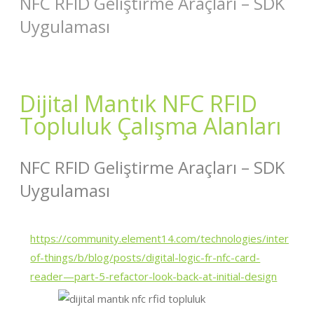
NFC RFID Geliştirme Araçları – SDK
Uygulaması
Dijital Mantık NFC RFID
Topluluk Çalışma Alanları
NFC RFID Geliştirme Araçları – SDK
Uygulaması
https://community.element14.com/technologies/internet-
of-things/b/blog/posts/digital-logic-fr-nfc-card-
reader—part-5-refactor-look-back-at-initial-design