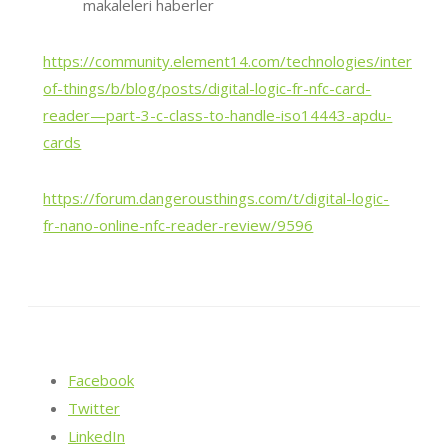
https://community.element14.com/technologies/internet-
of-things/b/blog/posts/digital-logic-fr-nfc-card-
reader—part-3-c-class-to-handle-iso14443-apdu-
cards
https://forum.dangerousthings.com/t/digital-logic-
fr-nano-online-nfc-reader-review/9596
Facebook
Twitter
LinkedIn