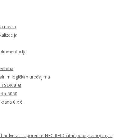
ata novca
kalizacija
dokumentacije
jentima
talnim logičkim uređajima
i SDK alat
24 x 5050
krana 8 x 6
hardvera – Uporedite NFC RFID čitač po digitalnoj logici