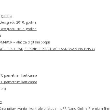
 galerija
 Beogradu 2010. godine
 Beogradu 2012. godine
a
0M48CR – alat za digitalni potpis
AČ – TESTIRANJE SKRIPTE ZA ČITAČ ZASNOVAN NA PN533
FC pametnim karticama
FC pametnim karticama
ion)
e)
ačina prijavljivanja i kontrole pristupa – μFR Nano Online Premium fi