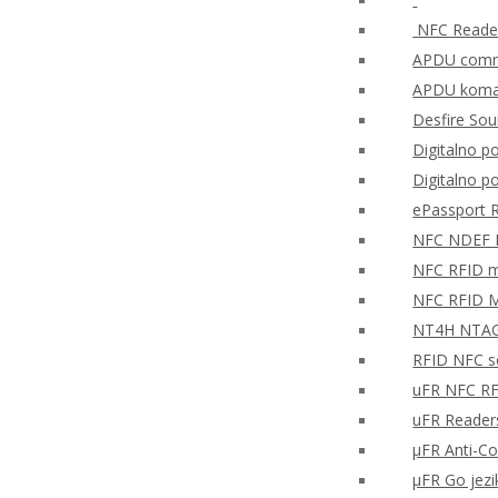
NFC Reader
APDU comma
APDU koman
Desfire So
Digitalno po
Digitalno p
ePassport 
NFC NDEF
NFC RFID mo
NFC RFID M
NT4H NTAG®
RFID NFC so
uFR NFC RF
uFR Readers
μFR Anti-Co
μFR Go jezi