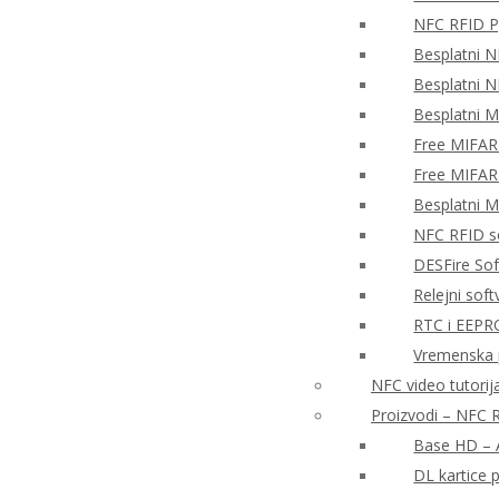
NFC RFID P
Besplatni N
Besplatni N
Besplatni 
Free MIFAR
Free MIFAR
Besplatni 
NFC RFID so
DESFire So
Relejni sof
RTC i EEPR
Vremenska 
NFC video tutorija
Proizvodi – NFC R
Base HD – A
DL kartice 