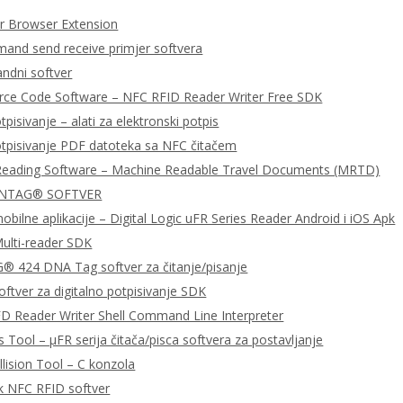
 Browser Extension
nd send receive primjer softvera
dni softver
urce Code Software – NFC RFID Reader Writer Free SDK
tpisivanje – alati za elektronski potpis
otpisivanje PDF datoteka sa NFC čitačem
Reading Software – Machine Readable Travel Documents (MRTD)
 NTAG® SOFTVER
bilne aplikacije – Digital Logic uFR Series Reader Android i iOS Apk
ulti-reader SDK
 424 DNA Tag softver za čitanje/pisanje
ftver za digitalno potpisivanje SDK
D Reader Writer Shell Command Line Interpreter
 Tool – μFR serija čitača/pisca softvera za postavljanje
llision Tool – C konzola
k NFC RFID softver