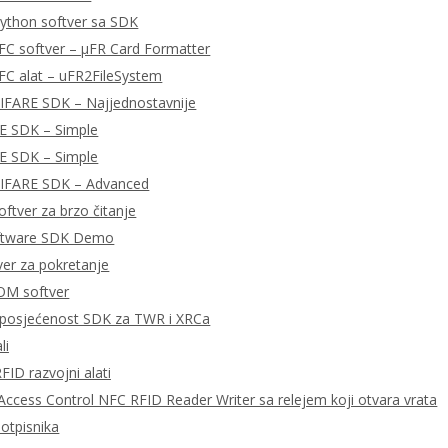
ython softver sa SDK
FC softver – μFR Card Formatter
FC alat – uFR2FileSystem
MIFARE SDK – Najjednostavnije
E SDK – Simple
E SDK – Simple
MIFARE SDK – Advanced
ftver za brzo čitanje
ftware SDK Demo
tver za pokretanje
OM softver
posjećenost SDK za TWR i XRCa
li
FID razvojni alati
ccess Control NFC RFID Reader Writer sa relejem koji otvara vrata
potpisnika