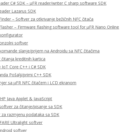
eader C# SDK – μFR reader/writer C sharp software SDK
Reader Lazarus SDK
Finder – Softver za otkrivanje bežičnih NFC čitača
Flasher – Firmware flashing software tool for μFR Nano Online
konfigurator
onzolni softver
omande slanje/prijem na Androidu sa NFC čitačima
čitanja kreditnih kartica
 IoT Core C++ i C# SDK
da Pošalji/primi C++ SDK
imjer sa μFR NFC čitačem i LCD ekranom
P Java Applet & JavaScript
ftver za čitanje/pisanje sa SDK
r za razmjenu podataka sa SDK
RE Ultralight softver
ndroid softver