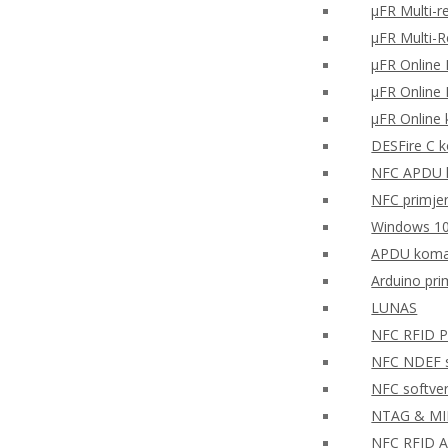
μFR Multi-r
μFR Multi-
μFR Online 
μFR Online 
μFR Online 
DESFire C k
NFC APDU k
NFC primjer 
Windows 10
APDU koman
Arduino pr
LUNAS
NFC RFID PH
NFC NDEF so
NFC softve
NTAG & MIFA
NFC RFID A