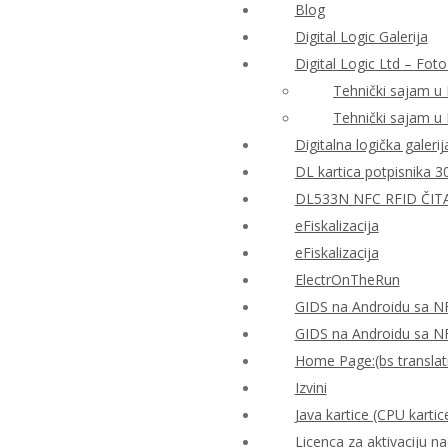
Blog
Digital Logic Galerija
Digital Logic Ltd – Foto
Tehnički sajam u
Tehnički sajam u
Digitalna logička galerij
DL kartica potpisnika 3
DL533N NFC RFID ČIT
eFiskalizacija
eFiskalizacija
ElectrOnTheRun
GIDS na Androidu sa N
GIDS na Androidu sa N
Home Page:(bs translat
Izvini
Java kartice (CPU kartic
Licenca za aktivaciju n