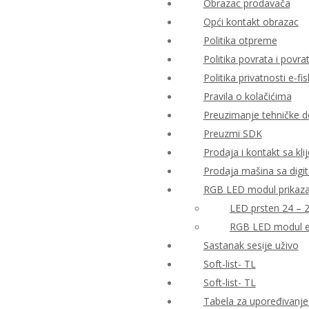
Obrazac prodavača
Opći kontakt obrazac
Politika otpreme
Politika povrata i povr
Politika privatnosti e-fis
Pravila o kolačićima
Preuzimanje tehničke 
Preuzmi SDK
Prodaja i kontakt sa kli
Prodaja mašina sa digi
RGB LED modul prikaza 
LED prsten 24 – 
RGB LED modul e
Sastanak sesije uživo
Soft-list- TL
Soft-list- TL
Tabela za upoređivanje 