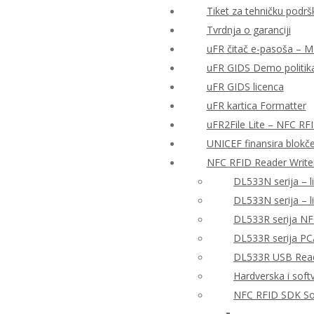
Tiket za tehničku podrš
Tvrdnja o garanciji
uFR čitač e-pasoša – MRT
uFR GIDS Demo politika
uFR GIDS licenca
uFR kartica Formatter
uFR2File Lite – NFC RF
UNICEF finansira blokče
NFC RFID Reader Write
DL533N serija – l
DL533N serija – 
DL533R serija NF
DL533R serija PC
DL533R USB Reade
Hardverska i sof
NFC RFID SDK So