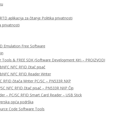
ku
D aplikacija za čitanje Politika privatnosti
 privatnosti
ID Emulation Free Software
in
r Tools & FREE SDK (Software Development Kit) – PROIZVODI
ibNFC NFC RFID čitač pisač
libNFC NFC RFID Reader Writer
C RFID čitača Writer PC/SC – PN533R NXP
/SC NFC RFID čitač pisač – PN533R NXP Čip
r – PC/SC RFID Smart Card Reader – USB Stick
tverska opća podrška
urce Code Software Tools