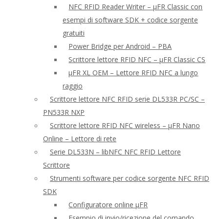
NFC RFID Reader Writer – μFR Classic con
esempi di software SDK + codice sorgente
gratuiti
Power Bridge per Android – PBA
Scrittore lettore RFID NFC – μFR Classic CS
μFR XL OEM – Lettore RFID NFC a lungo
raggio
Scrittore lettore NFC RFID serie DL533R PC/SC –
PN533R NXP
Scrittore lettore RFID NFC wireless – μFR Nano
Online – Lettore di rete
Serie DL533N – libNFC NFC RFID Lettore
Scrittore
Strumenti software per codice sorgente NFC RFID
SDK
Configuratore online μFR
Esempio di invio/ricezione del comando