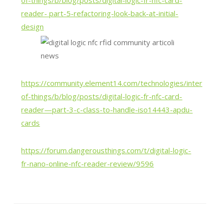
of-things/b/blog/posts/digital-logic-fr-nfc-card-
reader- part-5-refactoring-look-back-at-initial-
design
https://community.element14.com/technologies/internet-
of-things/b/blog/posts/digital-logic-fr-nfc-card-
reader—part-3-c-class-to-handle-iso14443-apdu-
cards
https://forum.dangerousthings.com/t/digital-logic-
fr-nano-online-nfc-reader-review/9596