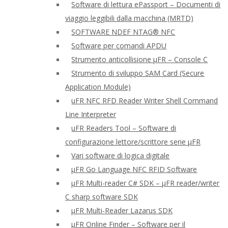
Software di lettura ePassport – Documenti di
viaggio leggibili dalla macchina (MRTD)
SOFTWARE NDEF NTAG® NFC
Software per comandi APDU
Strumento anticollisione μFR – Console C
Strumento di sviluppo SAM Card (Secure
Application Module)
uFR NFC RFD Reader Writer Shell Command
Line Interpreter
uFR Readers Tool – Software di
configurazione lettore/scrittore serie μFR
Vari software di logica digitale
μFR Go Language NFC RFID Software
μFR Multi-reader C# SDK – μFR reader/writer
C sharp software SDK
μFR Multi-Reader Lazarus SDK
μFR Online Finder – Software per il