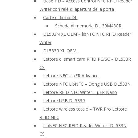
Base HD – Access Control NFC RFID Reader
Writer con relè di apertura della porta
Carte di firma DL
Scheda di memoria DL 30M48CR
DL533N XL OEM – libNFC NFC RFID Reader
Writer
DL533R XL OEM
Lettore di smart card RFID PC/SC – DL533R
CS
Lettore NFC – μFR Advance
Lettore NFC LibNFC – Dongle USB DL533N
Lettore RFID NFC Writer – μFR Nano
Lettore USB DL533R
Lettore wireless totale – TWR Pro Lettore
RFID NFC
LibNFC NFC RFID Reader Writer- DL533N
CS