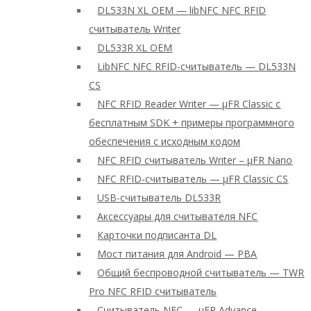
DL533N XL OEM — libNFC NFC RFID
считыватель Writer
DL533R XL OEM
LibNFC NFC RFID-считыватель — DL533N
CS
NFC RFID Reader Writer — μFR Classic с
бесплатным SDK + примеры программного
обеспечения с исходным кодом
NFC RFID считыватель Writer – μFR Nano
NFC RFID-считыватель — μFR Classic CS
USB-считыватель DL533R
Аксессуары для считывателя NFC
Карточки подписанта DL
Мост питания для Android — PBA
Общий беспроводной считыватель — TWR
Pro NFC RFID считыватель
Считыватель NFC — μFR Advance