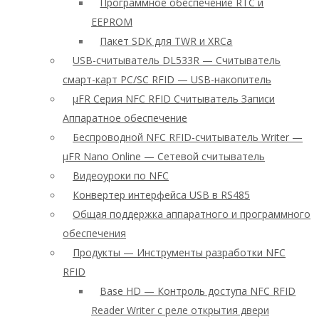
Программное обеспечение RTC и
EEPROM
Пакет SDK для TWR и XRCa
USB-считыватель DL533R — Считыватель
смарт-карт PC/SC RFID — USB-накопитель
μFR Серия NFC RFID Считыватель Записи
Аппаратное обеспечение
Беспроводной NFC RFID-считыватель Writer —
μFR Nano Online — Сетевой считыватель
Видеоуроки по NFC
Конвертер интерфейса USB в RS485
Общая поддержка аппаратного и программного
обеспечения
Продукты — Инструменты разработки NFC
RFID
Base HD — Контроль доступа NFC RFID
Reader Writer с реле открытия двери