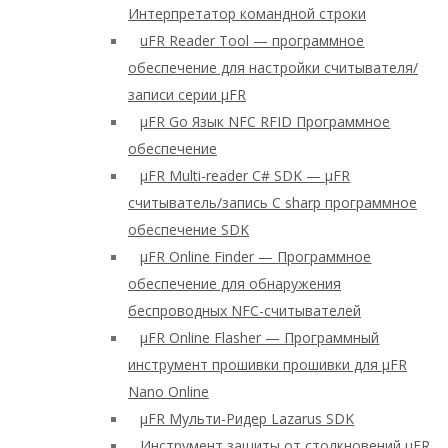
Интерпретатор командной строки
uFR Reader Tool — программное
обеспечение для настройки считывателя/
записи серии μFR
μFR Go Язык NFC RFID Программное
обеспечение
μFR Multi-reader C# SDK — μFR
считыватель/запись C sharp программное
обеспечение SDK
μFR Online Finder — Программное
обеспечение для обнаружения
беспроводных NFC-считывателей
μFR Online Flasher — Программный
инструмент прошивки прошивки для μFR
Nano Online
μFR Мульти-Ридер Lazarus SDK
Инструмент защиты от столкновений μFR