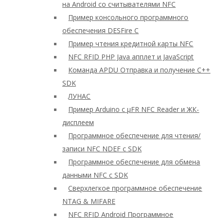
на Android со считывателями NFC
Пример консольного программного
обеспечения DESFire C
Пример чтения кредитной карты NFC
NFC RFID PHP Java апплет и JavaScript
Команда APDU Отправка и получение C++
SDK
ЛУНАС
Пример Arduino с μFR NFC Reader и ЖК-
дисплеем
Программное обеспечение для чтения/
записи NFC NDEF с SDK
Программное обеспечение для обмена
данными NFC с SDK
Сверхлегкое программное обеспечение
NTAG & MIFARE
NFC RFID Android Программное