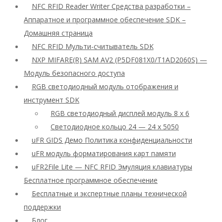
NFC RFID Reader Writer Средства разработки –
Аппаратное и программное обеспечение SDK –
Домашняя страница
NFC RFID Мульти-считыватель SDK
NXP MIFARE(R) SAM AV2 (P5DF081X0/T1AD2060S) —
Модуль безопасного доступа
RGB светодиодный модуль отображения и
инструмент SDK
RGB светодиодный дисплей модуль 8 x 6
Светодиодное кольцо 24 — 24 x 5050
uFR GIDS Демо Политика конфиденциальности
uFR модуль форматирования карт памяти
uFR2File Lite — NFC RFID Эмуляция клавиатуры
Бесплатное программное обеспечение
Бесплатные и экспертные планы технической
поддержки
Блог