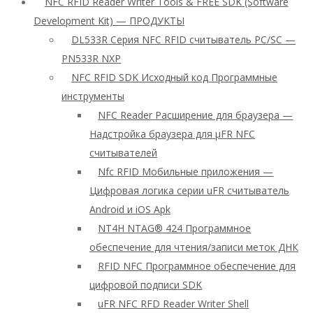
NFC RFID Reader Writer Tools & FREE SDK (Software
Development Kit) — ПРОДУКТЫ
DL533R Серия NFC RFID считыватель PC/SC —
PN533R NXP
NFC RFID SDK Исходный код Программные
инструменты
NFC Reader Расширение для браузера —
Надстройка браузера для μFR NFC
считывателей
Nfc RFID Мобильные приложения —
Цифровая логика серии uFR считыватель
Android и iOS Apk
NT4H NTAG® 424 Программное
обеспечение для чтения/записи меток ДНК
RFID NFC Программное обеспечение для
цифровой подписи SDK
uFR NFC RFD Reader Writer Shell