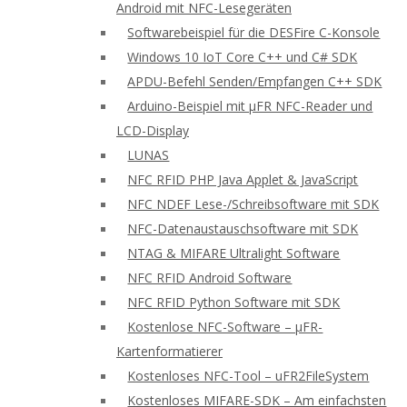
Android mit NFC-Lesegeräten
Softwarebeispiel für die DESFire C-Konsole
Windows 10 IoT Core C++ und C# SDK
APDU-Befehl Senden/Empfangen C++ SDK
Arduino-Beispiel mit μFR NFC-Reader und
LCD-Display
LUNAS
NFC RFID PHP Java Applet & JavaScript
NFC NDEF Lese-/Schreibsoftware mit SDK
NFC-Datenaustauschsoftware mit SDK
NTAG & MIFARE Ultralight Software
NFC RFID Android Software
NFC RFID Python Software mit SDK
Kostenlose NFC-Software – μFR-
Kartenformatierer
Kostenloses NFC-Tool – uFR2FileSystem
Kostenloses MIFARE-SDK – Am einfachsten