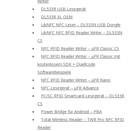
Writer
DL533R USB-Lesegerät
DL533R XL OEM
LibNFC NFC Leser – DL533N USB Dongle
LibNFC NFC RFID Reader Writer – DL533N
CS
NFC RFID Reader Writer – μFR Classic CS
NFC RFID Reader Writer – μFR Classic mit
kostenlosem SDK + Quellcode
Softwarebeispiele
NFC RFID Reader Writer – μFR Nano
NFC-Lesegerät – μFR Advance
PC/SC RFID Smartcard-Lesegerät – DL533R
CS
Power Bridge für Android – PBA
Total Wireless Reader – TWR Pro NFC RFID
Reader