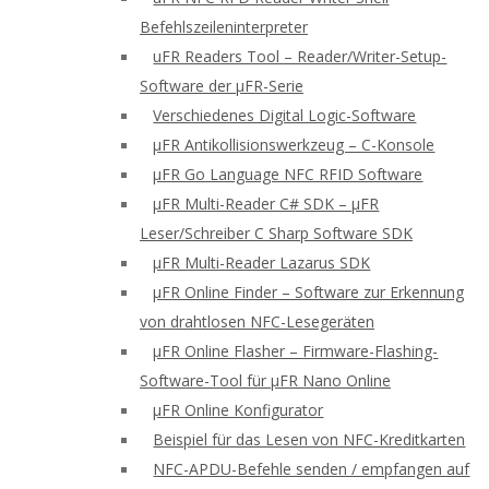
Befehlszeileninterpreter
uFR Readers Tool – Reader/Writer-Setup-
Software der μFR-Serie
Verschiedenes Digital Logic-Software
μFR Antikollisionswerkzeug – C-Konsole
μFR Go Language NFC RFID Software
μFR Multi-Reader C# SDK – μFR
Leser/Schreiber C Sharp Software SDK
μFR Multi-Reader Lazarus SDK
μFR Online Finder – Software zur Erkennung
von drahtlosen NFC-Lesegeräten
μFR Online Flasher – Firmware-Flashing-
Software-Tool für μFR Nano Online
μFR Online Konfigurator
Beispiel für das Lesen von NFC-Kreditkarten
NFC-APDU-Befehle senden / empfangen auf