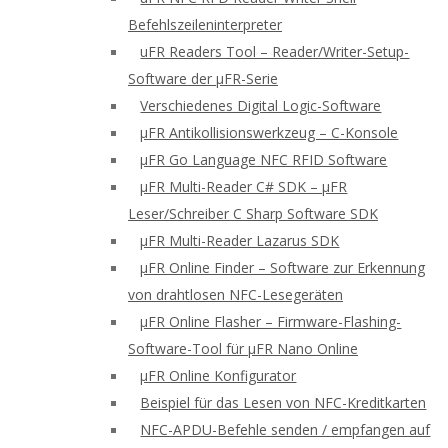
Befehlszeileninterpreter
uFR Readers Tool – Reader/Writer-Setup-
Software der μFR-Serie
Verschiedenes Digital Logic-Software
μFR Antikollisionswerkzeug – C-Konsole
μFR Go Language NFC RFID Software
μFR Multi-Reader C# SDK – μFR
Leser/Schreiber C Sharp Software SDK
μFR Multi-Reader Lazarus SDK
μFR Online Finder – Software zur Erkennung
von drahtlosen NFC-Lesegeräten
μFR Online Flasher – Firmware-Flashing-
Software-Tool für μFR Nano Online
μFR Online Konfigurator
Beispiel für das Lesen von NFC-Kreditkarten
NFC-APDU-Befehle senden / empfangen auf