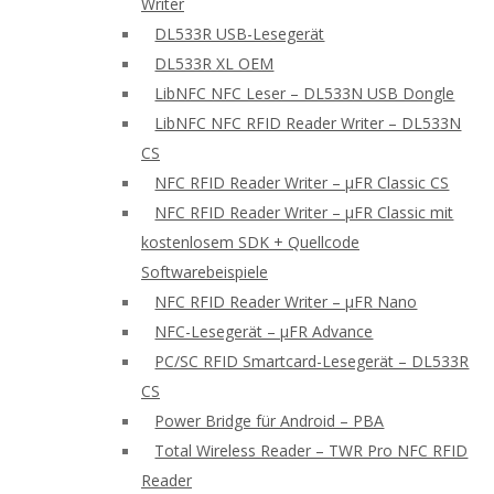
Writer
DL533R USB-Lesegerät
DL533R XL OEM
LibNFC NFC Leser – DL533N USB Dongle
LibNFC NFC RFID Reader Writer – DL533N
CS
NFC RFID Reader Writer – μFR Classic CS
NFC RFID Reader Writer – μFR Classic mit
kostenlosem SDK + Quellcode
Softwarebeispiele
NFC RFID Reader Writer – μFR Nano
NFC-Lesegerät – μFR Advance
PC/SC RFID Smartcard-Lesegerät – DL533R
CS
Power Bridge für Android – PBA
Total Wireless Reader – TWR Pro NFC RFID
Reader