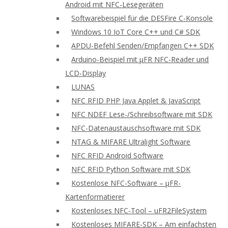
Android mit NFC-Lesegeräten
Softwarebeispiel für die DESFire C-Konsole
Windows 10 IoT Core C++ und C# SDK
APDU-Befehl Senden/Empfangen C++ SDK
Arduino-Beispiel mit μFR NFC-Reader und
LCD-Display
LUNAS
NFC RFID PHP Java Applet & JavaScript
NFC NDEF Lese-/Schreibsoftware mit SDK
NFC-Datenaustauschsoftware mit SDK
NTAG & MIFARE Ultralight Software
NFC RFID Android Software
NFC RFID Python Software mit SDK
Kostenlose NFC-Software – μFR-
Kartenformatierer
Kostenloses NFC-Tool – uFR2FileSystem
Kostenloses MIFARE-SDK – Am einfachsten