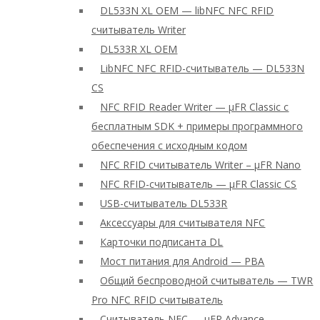
DL533N XL OEM — libNFC NFC RFID
считыватель Writer
DL533R XL OEM
LibNFC NFC RFID-считыватель — DL533N
CS
NFC RFID Reader Writer — μFR Classic с
бесплатным SDK + примеры программного
обеспечения с исходным кодом
NFC RFID считыватель Writer – μFR Nano
NFC RFID-считыватель — μFR Classic CS
USB-считыватель DL533R
Аксессуары для считывателя NFC
Карточки подписанта DL
Мост питания для Android — PBA
Общий беспроводной считыватель — TWR
Pro NFC RFID считыватель
Считыватель NFC — μFR Advance