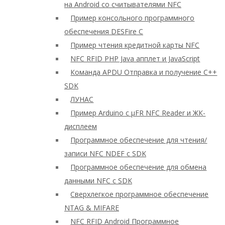
на Android со считывателями NFC
Пример консольного программного
обеспечения DESFire C
Пример чтения кредитной карты NFC
NFC RFID PHP Java апплет и JavaScript
Команда APDU Отправка и получение C++
SDK
ЛУНАС
Пример Arduino с μFR NFC Reader и ЖК-
дисплеем
Программное обеспечение для чтения/
записи NFC NDEF с SDK
Программное обеспечение для обмена
данными NFC с SDK
Сверхлегкое программное обеспечение
NTAG & MIFARE
NFC RFID Android Программное