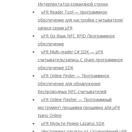
Интерпретатор командной строки
uFR Reader Tool — программное
обеспечение для настройки считывателя/
записи серии μFR
μFR Go Язык NFC RFID Программное
обеспечение
μFR Multi-reader C# SDK — μFR
считыватель/запись C sharp программное
обеспечение SDK
μFR Online Finder — Программное
обеспечение для обнаружения
беспроводных NFC-считывателей
μFR Online Flasher — Программный
инструмент прошивки прошивки для μFR
Nano Online
μFR Мульти-Ридер Lazarus SDK
Инструмент защиты от столкновений μFR