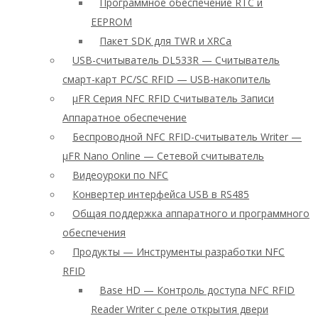
Программное обеспечение RTC и
EEPROM
Пакет SDK для TWR и XRCa
USB-считыватель DL533R — Считыватель
смарт-карт PC/SC RFID — USB-накопитель
μFR Серия NFC RFID Считыватель Записи
Аппаратное обеспечение
Беспроводной NFC RFID-считыватель Writer —
μFR Nano Online — Сетевой считыватель
Видеоуроки по NFC
Конвертер интерфейса USB в RS485
Общая поддержка аппаратного и программного
обеспечения
Продукты — Инструменты разработки NFC
RFID
Base HD — Контроль доступа NFC RFID
Reader Writer с реле открытия двери