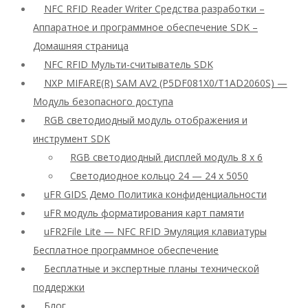
NFC RFID Reader Writer Средства разработки –
Аппаратное и программное обеспечение SDK –
Домашняя страница
NFC RFID Мульти-считыватель SDK
NXP MIFARE(R) SAM AV2 (P5DF081X0/T1AD2060S) —
Модуль безопасного доступа
RGB светодиодный модуль отображения и
инструмент SDK
RGB светодиодный дисплей модуль 8 x 6
Светодиодное кольцо 24 — 24 x 5050
uFR GIDS Демо Политика конфиденциальности
uFR модуль форматирования карт памяти
uFR2File Lite — NFC RFID Эмуляция клавиатуры
Бесплатное программное обеспечение
Бесплатные и экспертные планы технической
поддержки
Блог