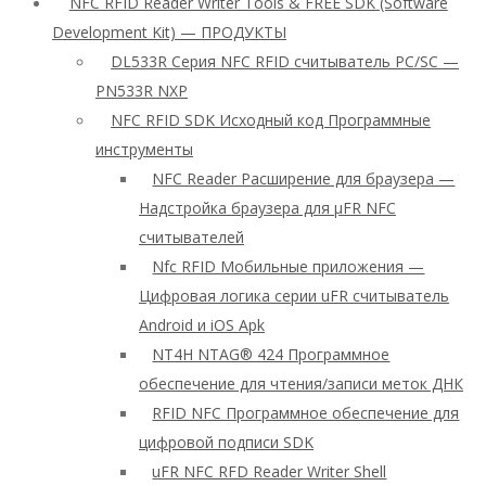
NFC RFID Reader Writer Tools & FREE SDK (Software
Development Kit) — ПРОДУКТЫ
DL533R Серия NFC RFID считыватель PC/SC —
PN533R NXP
NFC RFID SDK Исходный код Программные
инструменты
NFC Reader Расширение для браузера —
Надстройка браузера для μFR NFC
считывателей
Nfc RFID Мобильные приложения —
Цифровая логика серии uFR считыватель
Android и iOS Apk
NT4H NTAG® 424 Программное
обеспечение для чтения/записи меток ДНК
RFID NFC Программное обеспечение для
цифровой подписи SDK
uFR NFC RFD Reader Writer Shell