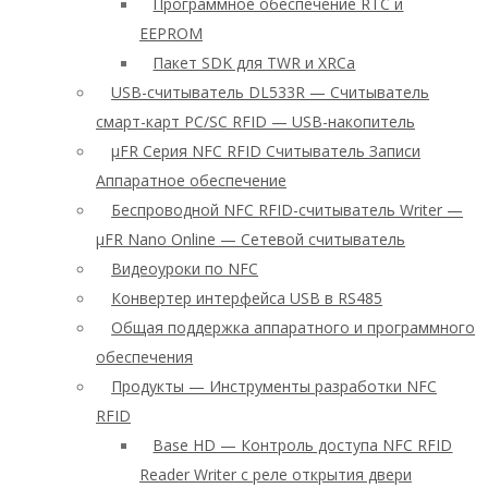
Программное обеспечение RTC и
EEPROM
Пакет SDK для TWR и XRCa
USB-считыватель DL533R — Считыватель
смарт-карт PC/SC RFID — USB-накопитель
μFR Серия NFC RFID Считыватель Записи
Аппаратное обеспечение
Беспроводной NFC RFID-считыватель Writer —
μFR Nano Online — Сетевой считыватель
Видеоуроки по NFC
Конвертер интерфейса USB в RS485
Общая поддержка аппаратного и программного
обеспечения
Продукты — Инструменты разработки NFC
RFID
Base HD — Контроль доступа NFC RFID
Reader Writer с реле открытия двери