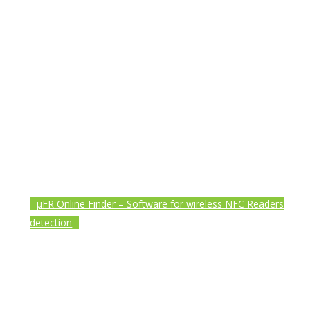
µFR Online Finder – Software for wireless NFC Readers
detection