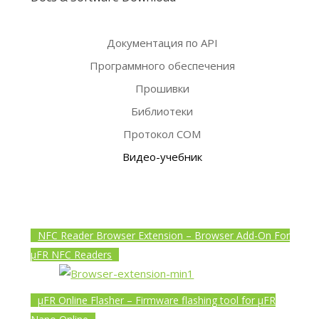
Документация по API
Программного обеспечения
Прошивки
Библиотеки
Протокол COM
Видео-учебник
NFC Reader Browser Extension – Browser Add-On For
µFR NFC Readers
µFR Online Flasher – Firmware flashing tool for µFR