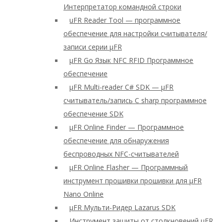
Интерпретатор командной строки
uFR Reader Tool — программное
обеспечение для настройки считывателя/
записи серии μFR
μFR Go Язык NFC RFID Программное
обеспечение
μFR Multi-reader C# SDK — μFR
считыватель/запись C sharp программное
обеспечение SDK
μFR Online Finder — Программное
обеспечение для обнаружения
беспроводных NFC-считывателей
μFR Online Flasher — Программный
инструмент прошивки прошивки для μFR
Nano Online
μFR Мульти-Ридер Lazarus SDK
Инструмент защиты от столкновений μFR