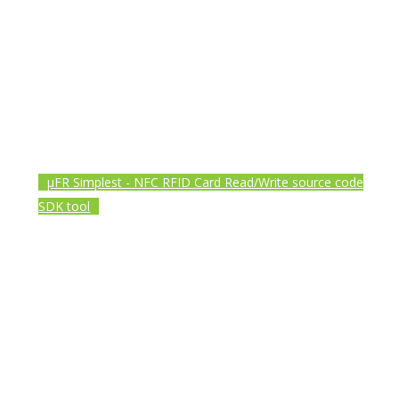
µFR Simplest - NFC RFID Card Read/Write source code
SDK tool