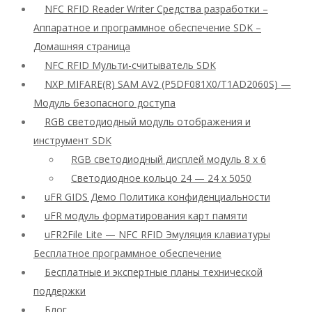
NFC RFID Reader Writer Средства разработки –
Аппаратное и программное обеспечение SDK –
Домашняя страница
NFC RFID Мульти-считыватель SDK
NXP MIFARE(R) SAM AV2 (P5DF081X0/T1AD2060S) —
Модуль безопасного доступа
RGB светодиодный модуль отображения и
инструмент SDK
RGB светодиодный дисплей модуль 8 x 6
Светодиодное кольцо 24 — 24 x 5050
uFR GIDS Демо Политика конфиденциальности
uFR модуль форматирования карт памяти
uFR2File Lite — NFC RFID Эмуляция клавиатуры
Бесплатное программное обеспечение
Бесплатные и экспертные планы технической
поддержки
Блог