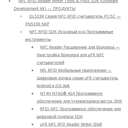
NFC RFID Reader Writer Tools & FREE SDK (Software
Development Kit) — ПРОДУКТЫ
DL533R Серия NFC RFID считыватель PC/SC —
PN533R NXP
NFC RFID SDK Исходный код Программные
инструменты
NFC Reader Расширение для браузера —
Надстройка браузера для μFR NFC
считывателей
Nfc RFID Мобильные приложения —
Цифровая логика серии uFR считыватель
Android и iOS Apk
NT4H NTAG® 424 Программное
обеспечение для чтения/записи меток ДНК
RFID NFC Программное обеспечение для
цифровой подписи SDK
uFR NFC RFD Reader Writer Shell