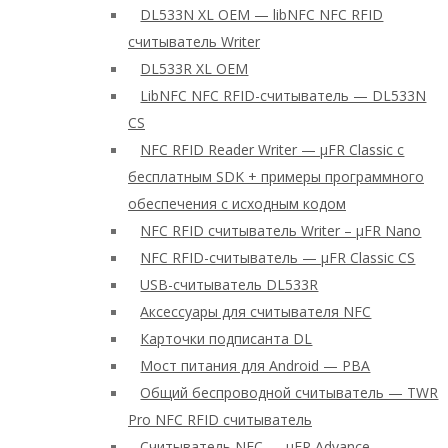
DL533N XL OEM — libNFC NFC RFID
считыватель Writer
DL533R XL OEM
LibNFC NFC RFID-считыватель — DL533N
CS
NFC RFID Reader Writer — μFR Classic с
бесплатным SDK + примеры программного
обеспечения с исходным кодом
NFC RFID считыватель Writer – μFR Nano
NFC RFID-считыватель — μFR Classic CS
USB-считыватель DL533R
Аксессуары для считывателя NFC
Карточки подписанта DL
Мост питания для Android — PBA
Общий беспроводной считыватель — TWR
Pro NFC RFID считыватель
Считыватель NFC — μFR Advance