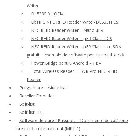
Writer
DL533R XL OEM
LibNFC NFC RFID Reader Writer-DL533N CS
NFC RFID Reader Writer – Nano μFR
NFC RFID Reader Writer – μFR Classic CS
NFC RFID Reader Writer – μFR Classic cu SDK
gratuit + exemple de software pentru codul sursă
Power Bridge pentru Android – PBA
Total Wireless Reader – TWR Pro NFC RFID
Reader
Programare sesiune live
Reseller Formular
Soft-list
Soft-list- TL
Software de citire ePassport – Documente de călătorie
care pot fi citite automat (MRTD)