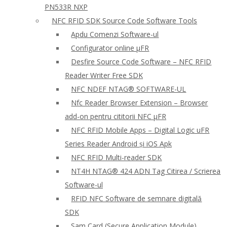
PN533R NXP
NFC RFID SDK Source Code Software Tools
Apdu Comenzi Software-ul
Configurator online μFR
Desfire Source Code Software – NFC RFID
Reader Writer Free SDK
NFC NDEF NTAG® SOFTWARE-UL
Nfc Reader Browser Extension – Browser
add-on pentru cititorii NFC μFR
NFC RFID Mobile Apps – Digital Logic uFR
Series Reader Android și iOS Apk
NFC RFID Multi-reader SDK
NT4H NTAG® 424 ADN Tag Citirea / Scrierea
Software-ul
RFID NFC Software de semnare digitală
SDK
Sam Card (Secure Application Module)