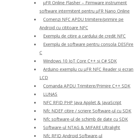
μFR Online Flasher – Firmware instrument
software intermitent pentru μFR Nano Online
Comenzi NFC APDU trimitere/primire pe
Android cu cititoare NFC
Exemplu de citire a cardului de credit NFC
Exemplu de software pentru consola DESFire
C
Windows 10 IoT Core C++ și C# SDK
Arduino exemplu cu μFR NFC Reader și ecran
LCD
Comanda APDU Trimitere/Primire C++ SDK
LUNAS
NFC RFID PHP Java Applet & JavaScript
Nfc NDEF citire / scriere Software-ul cu SDK
Nfc software-ul de schimb de date cu SDK
Software-ul NTAG & MIFARE Ultralight
Nfc RFID Android Software-ul