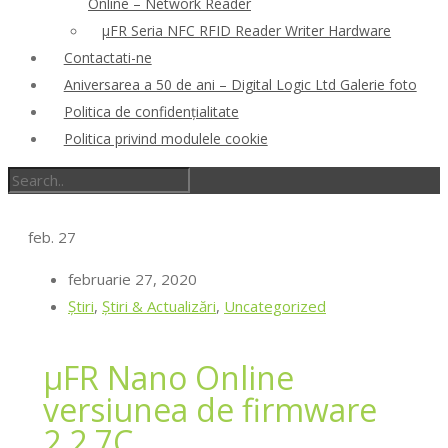
Online – Network Reader
μFR Seria NFC RFID Reader Writer Hardware
Contactati-ne
Aniversarea a 50 de ani – Digital Logic Ltd Galerie foto
Politica de confidenţialitate
Politica privind modulele cookie
feb.
27
februarie 27, 2020
Ştiri
,
Știri & Actualizări
,
Uncategorized
μFR Nano Online
versiunea de firmware
2.2.7C