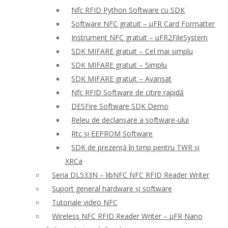
Nfc RFID Python Software cu SDK
Software NFC gratuit – μFR Card Formatter
Instrument NFC gratuit – uFR2FileSystem
SDK MIFARE gratuit – Cel mai simplu
SDK MIFARE gratuit – Simplu
SDK MIFARE gratuit – Avansat
Nfc RFID Software de citire rapidă
DESFire Software SDK Demo
Releu de declanșare a software-ului
Rtc și EEPROM Software
SDK de prezență în timp pentru TWR și
XRCa
Seria DL533N – libNFC NFC RFID Reader Writer
Suport general hardware și software
Tutoriale video NFC
Wireless NFC RFID Reader Writer – μFR Nano