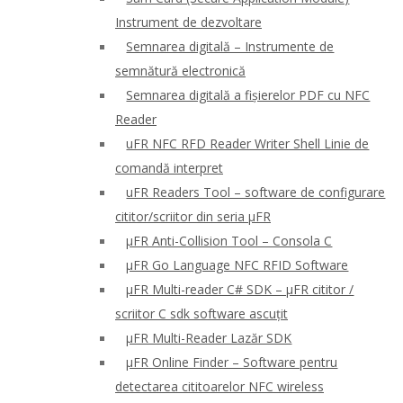
Instrument de dezvoltare
Semnarea digitală – Instrumente de
semnătură electronică
Semnarea digitală a fișierelor PDF cu NFC
Reader
uFR NFC RFD Reader Writer Shell Linie de
comandă interpret
uFR Readers Tool – software de configurare
cititor/scriitor din seria μFR
μFR Anti-Collision Tool – Consola C
μFR Go Language NFC RFID Software
μFR Multi-reader C# SDK – μFR cititor /
scriitor C sdk software ascuțit
μFR Multi-Reader Lazăr SDK
μFR Online Finder – Software pentru
detectarea cititoarelor NFC wireless