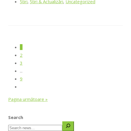
Ştiri
,
Știri & Actualizări
,
Uncategorized
1
2
3
...
9
Pagina următoare »
Search