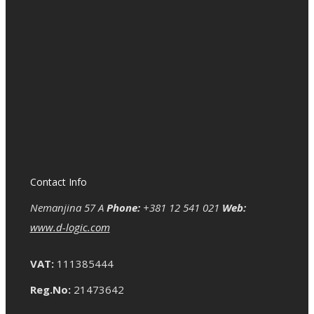
Contact Info
Nemanjina 57 A
Phone:
+381 12 541 021
Web:
www.d-logic.com
VAT:
111385444
Reg.No:
21473642