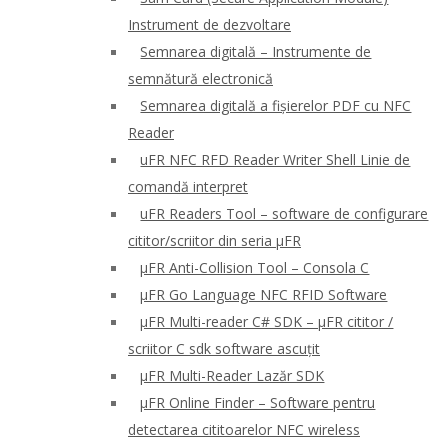
Instrument de dezvoltare
Semnarea digitală – Instrumente de
semnătură electronică
Semnarea digitală a fișierelor PDF cu NFC
Reader
uFR NFC RFD Reader Writer Shell Linie de
comandă interpret
uFR Readers Tool – software de configurare
cititor/scriitor din seria μFR
μFR Anti-Collision Tool – Consola C
μFR Go Language NFC RFID Software
μFR Multi-reader C# SDK – μFR cititor /
scriitor C sdk software ascuțit
μFR Multi-Reader Lazăr SDK
μFR Online Finder – Software pentru
detectarea cititoarelor NFC wireless