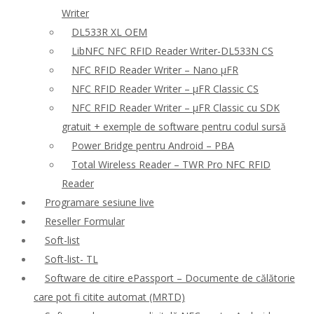
Writer
DL533R XL OEM
LibNFC NFC RFID Reader Writer-DL533N CS
NFC RFID Reader Writer – Nano μFR
NFC RFID Reader Writer – μFR Classic CS
NFC RFID Reader Writer – μFR Classic cu SDK
gratuit + exemple de software pentru codul sursă
Power Bridge pentru Android – PBA
Total Wireless Reader – TWR Pro NFC RFID
Reader
Programare sesiune live
Reseller Formular
Soft-list
Soft-list- TL
Software de citire ePassport – Documente de călătorie
care pot fi citite automat (MRTD)