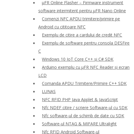
μFR Online Flasher – Firmware instrument
software intermitent pentru μFR Nano Online
Comenzi NFC APDU trimitere/primire pe
Android cu cititoare NFC
Exemplu de citire a cardului de credit NFC
Exemplu de software pentru consola DESFire
C
Windows 10 IoT Core C++ și C# SDK
Arduino exemplu cu μFR NFC Reader și ecran
LCD
Comanda APDU Trimitere/Primire C++ SDK
LUNAS
NFC RFID PHP Java Applet & JavaScript
Nfc NDEF citire / scriere Software-ul cu SDK
Nfc software-ul de schimb de date cu SDK
Software-ul NTAG & MIFARE Ultralight
Nfc RFID Android Software-ul