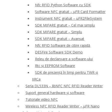
Nfc RFID Python Software cu SDK
Software NFC gratuit – μFR Card Formatter
Instrument NFC gratuit – uFR2FileSystem
SDK MIFARE gratuit – Cel mai simplu
SDK MIFARE gratuit – Simplu
SDK MIFARE gratuit – Avansat
Nfc RFID Software de citire rapidă
DESFire Software SDK Demo
Releu de declanșare a software-ului
Rtc și EEPROM Software
SDK de prezență în timp pentru TWR și
XRCa
Seria DL533N – libNFC NFC RFID Reader Writer
Suport general hardware și software
Tutoriale video NFC
Wireless NFC RFID Reader Writer – μFR Nano