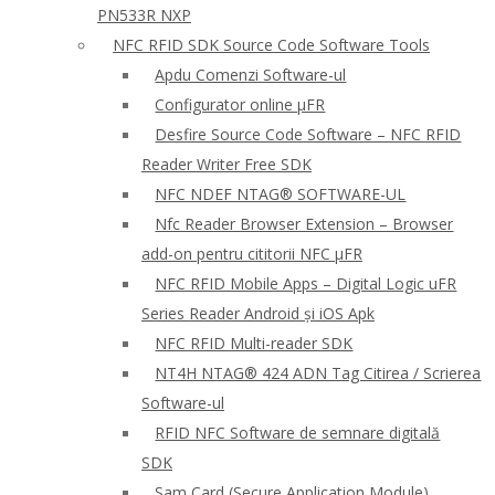
PN533R NXP
NFC RFID SDK Source Code Software Tools
Apdu Comenzi Software-ul
Configurator online μFR
Desfire Source Code Software – NFC RFID
Reader Writer Free SDK
NFC NDEF NTAG® SOFTWARE-UL
Nfc Reader Browser Extension – Browser
add-on pentru cititorii NFC μFR
NFC RFID Mobile Apps – Digital Logic uFR
Series Reader Android și iOS Apk
NFC RFID Multi-reader SDK
NT4H NTAG® 424 ADN Tag Citirea / Scrierea
Software-ul
RFID NFC Software de semnare digitală
SDK
Sam Card (Secure Application Module)