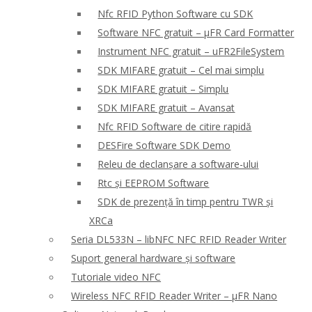
Nfc RFID Python Software cu SDK
Software NFC gratuit – μFR Card Formatter
Instrument NFC gratuit – uFR2FileSystem
SDK MIFARE gratuit – Cel mai simplu
SDK MIFARE gratuit – Simplu
SDK MIFARE gratuit – Avansat
Nfc RFID Software de citire rapidă
DESFire Software SDK Demo
Releu de declanșare a software-ului
Rtc și EEPROM Software
SDK de prezență în timp pentru TWR și
XRCa
Seria DL533N – libNFC NFC RFID Reader Writer
Suport general hardware și software
Tutoriale video NFC
Wireless NFC RFID Reader Writer – μFR Nano