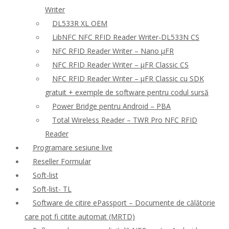
Writer
DL533R XL OEM
LibNFC NFC RFID Reader Writer-DL533N CS
NFC RFID Reader Writer – Nano μFR
NFC RFID Reader Writer – μFR Classic CS
NFC RFID Reader Writer – μFR Classic cu SDK
gratuit + exemple de software pentru codul sursă
Power Bridge pentru Android – PBA
Total Wireless Reader – TWR Pro NFC RFID
Reader
Programare sesiune live
Reseller Formular
Soft-list
Soft-list- TL
Software de citire ePassport – Documente de călătorie
care pot fi citite automat (MRTD)