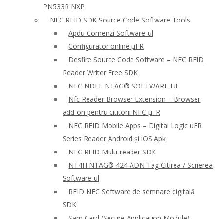
PN533R NXP
NFC RFID SDK Source Code Software Tools
Apdu Comenzi Software-ul
Configurator online μFR
Desfire Source Code Software – NFC RFID
Reader Writer Free SDK
NFC NDEF NTAG® SOFTWARE-UL
Nfc Reader Browser Extension – Browser
add-on pentru cititorii NFC μFR
NFC RFID Mobile Apps – Digital Logic uFR
Series Reader Android și iOS Apk
NFC RFID Multi-reader SDK
NT4H NTAG® 424 ADN Tag Citirea / Scrierea
Software-ul
RFID NFC Software de semnare digitală
SDK
Sam Card (Secure Application Module)