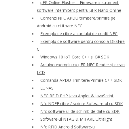
μFR Online Flasher – Firmware instrument
software intermitent pentru μFR Nano Online
Comenzi NFC APDU trimitere/primire pe
Android cu cititoare NFC
Exemplu de citire a cardului de credit NFC
Exemplu de software pentru consola DESFire
C
Windows 10 IoT Core C++ și C# SDK
Arduino exemplu cu μFR NFC Reader și ecran
LCD
Comanda APDU Trimitere/Primire C++ SDK
LUNAS
NFC RFID PHP Java Applet & JavaScript
Nfc NDEF citire / scriere Software-ul cu SDK
Nfc software-ul de schimb de date cu SDK
Software-ul NTAG & MIFARE Ultralight
Nfc RFID Android Software-ul