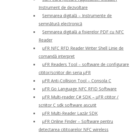
Instrument de dezvoltare
Semnarea digitală – Instrumente de
semnătură electronică
Semnarea digitală a fișierelor PDF cu NFC
Reader
uFR NFC RFD Reader Writer Shell Linie de
comandă interpret
uFR Readers Tool – software de configurare
cititor/scriitor din seria μFR
μFR Anti-Collision Tool – Consola C
μFR Go Language NFC RFID Software
μFR Multi-reader C# SDK – μFR cititor /
scriitor C sdk software ascuțit
μFR Multi-Reader Lazăr SDK
μFR Online Finder – Software pentru
detectarea cititoarelor NFC wireless