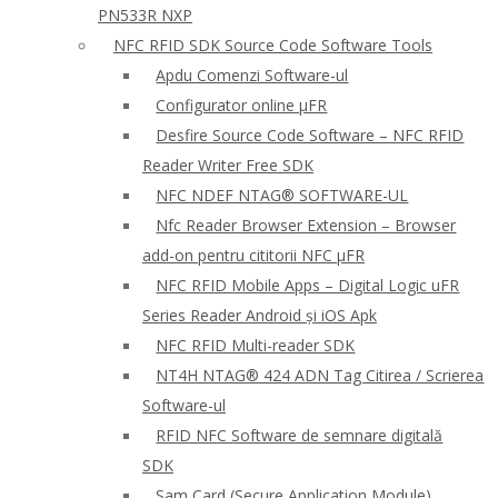
PN533R NXP
NFC RFID SDK Source Code Software Tools
Apdu Comenzi Software-ul
Configurator online μFR
Desfire Source Code Software – NFC RFID
Reader Writer Free SDK
NFC NDEF NTAG® SOFTWARE-UL
Nfc Reader Browser Extension – Browser
add-on pentru cititorii NFC μFR
NFC RFID Mobile Apps – Digital Logic uFR
Series Reader Android și iOS Apk
NFC RFID Multi-reader SDK
NT4H NTAG® 424 ADN Tag Citirea / Scrierea
Software-ul
RFID NFC Software de semnare digitală
SDK
Sam Card (Secure Application Module)