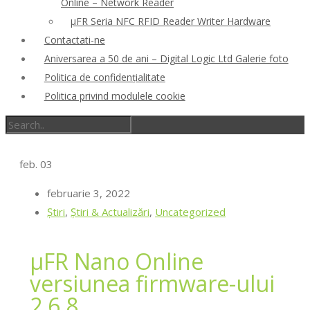
Online – Network Reader
μFR Seria NFC RFID Reader Writer Hardware
Contactati-ne
Aniversarea a 50 de ani – Digital Logic Ltd Galerie foto
Politica de confidenţialitate
Politica privind modulele cookie
feb.
03
februarie 3, 2022
Ştiri
,
Știri & Actualizări
,
Uncategorized
μFR Nano Online
versiunea firmware-ului
2.6.8