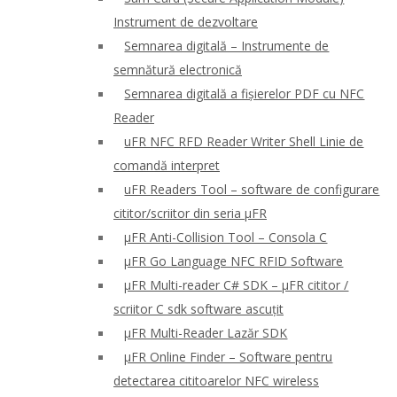
Instrument de dezvoltare
Semnarea digitală – Instrumente de
semnătură electronică
Semnarea digitală a fișierelor PDF cu NFC
Reader
uFR NFC RFD Reader Writer Shell Linie de
comandă interpret
uFR Readers Tool – software de configurare
cititor/scriitor din seria μFR
μFR Anti-Collision Tool – Consola C
μFR Go Language NFC RFID Software
μFR Multi-reader C# SDK – μFR cititor /
scriitor C sdk software ascuțit
μFR Multi-Reader Lazăr SDK
μFR Online Finder – Software pentru
detectarea cititoarelor NFC wireless