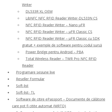
Writer
DL533R XL OEM
LibNFC NFC RFID Reader Writer-DL533N CS
NFC RFID Reader Writer – Nano μFR
NFC RFID Reader Writer – μFR Classic CS
NFC RFID Reader Writer – μFR Classic cu SDK
gratuit + exemple de software pentru codul sursă
Power Bridge pentru Android – PBA
Total Wireless Reader – TWR Pro NFC RFID
Reader
Programare sesiune live
Reseller Formular
Soft-list
Soft-list- TL
Software de citire ePassport – Documente de călătorie
care pot fi citite automat (MRTD)