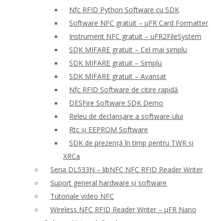
Nfc RFID Python Software cu SDK
Software NFC gratuit – μFR Card Formatter
Instrument NFC gratuit – uFR2FileSystem
SDK MIFARE gratuit – Cel mai simplu
SDK MIFARE gratuit – Simplu
SDK MIFARE gratuit – Avansat
Nfc RFID Software de citire rapidă
DESFire Software SDK Demo
Releu de declanșare a software-ului
Rtc și EEPROM Software
SDK de prezență în timp pentru TWR și
XRCa
Seria DL533N – libNFC NFC RFID Reader Writer
Suport general hardware și software
Tutoriale video NFC
Wireless NFC RFID Reader Writer – μFR Nano