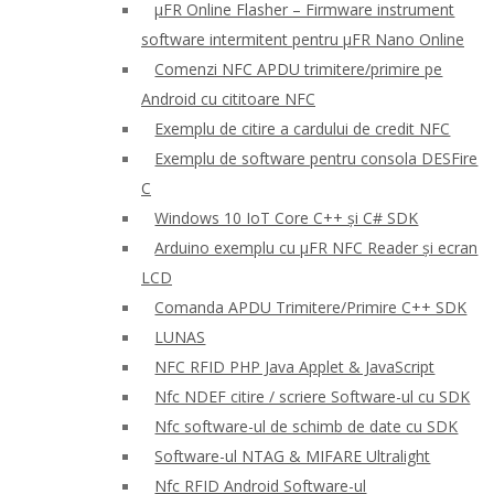
μFR Online Flasher – Firmware instrument
software intermitent pentru μFR Nano Online
Comenzi NFC APDU trimitere/primire pe
Android cu cititoare NFC
Exemplu de citire a cardului de credit NFC
Exemplu de software pentru consola DESFire
C
Windows 10 IoT Core C++ și C# SDK
Arduino exemplu cu μFR NFC Reader și ecran
LCD
Comanda APDU Trimitere/Primire C++ SDK
LUNAS
NFC RFID PHP Java Applet & JavaScript
Nfc NDEF citire / scriere Software-ul cu SDK
Nfc software-ul de schimb de date cu SDK
Software-ul NTAG & MIFARE Ultralight
Nfc RFID Android Software-ul