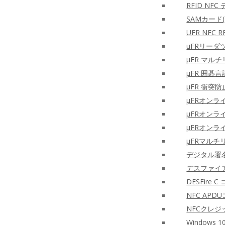
RFID NF
SAMカー
UFR NF
uFRリーダ
μFR マルチ
μFR 囲碁言
μFR 衝突防
μFRオン
μFRオンラ
μFRオン
μFRマルチ
デジタル署名
デスファイア
DESFire
NFC AP
NFCクレ
Windows 1