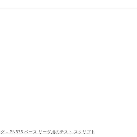
 リーダ – PN533 ベース リーダ用のテスト スクリプト