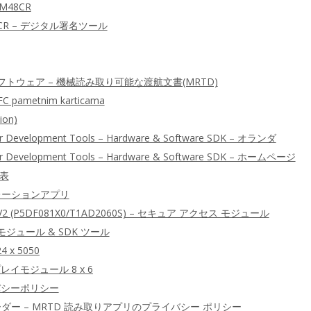
M48CR
CR – デジタル署名ツール
トウェア – 機械読み取り可能な渡航文書(MRTD)
FC pametnim karticama
ion)
er Development Tools – Hardware & Software SDK – オランダ
ter Development Tools – Hardware & Software SDK – ホームページ
較表
レーションアプリ
 AV2 (P5DF081X0/T1AD2060S) – セキュア アクセス モジュール
モジュール & SDK ツール
4 x 5050
レイモジュール 8 x 6
イバシーポリシー
ーダー – MRTD 読み取りアプリのプライバシー ポリシー