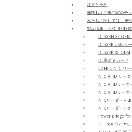
注文と予約
無料および専門家のテ
私たちに関しては – 
製品情報 – NFC RFID
DL533N XL OEM
DL533R USB 
DL533R XL OEM
DL署名者カード
LibNFC NFC リ
NFC RFID リー
NFC RFIDリ
NFC RFIDリーダ
NFCリーダー – 
NFCリーダーア
Power Bridge for
トータルワイヤレスリ
パソコン/SC RFI