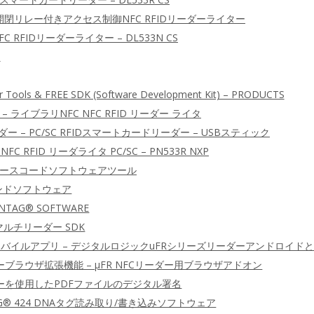
ア開閉リレー付きアクセス制御NFC RFIDリーダーライター
C RFIDリーダーライター – DL533N CS
ー
r Tools & FREE SDK (Software Development Kit) – PRODUCTS
 – ライブラリNFC NFC RFID リーダー ライタ
ーダー – PC/SC RFIDスマートカードリーダー – USBスティック
NFC RFID リーダライタ PC/SC – PN533R NXP
DK ソースコードソフトウェアツール
マンドソフトウェア
 NTAG® SOFTWARE
D マルチリーダー SDK
IDモバイルアプリ – デジタルロジックuFRシリーズリーダーアンドロイドとiO
ーブラウザ拡張機能 – μFR NFCリーダー用ブラウザアドオン
ダーを使用したPDFファイルのデジタル署名
TAG® 424 DNAタグ読み取り/書き込みソフトウェア