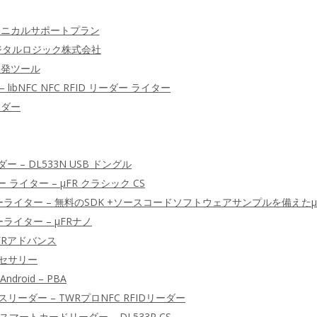
クニカルサポートプラン
デジタルロジック株式会社
 開発ツール
 – libNFC NFC RFID リーダー ライター
リーダー
ーダー – DL533N USB ドングル
ダー ライター – μFR クラシック CS
ーダーライター – 無料のSDK +ソースコードソフトウェアサンプルを備えた
ーライター – μFRナノ
μFRアドバンス
クセサリー
 Android – PBA
ーダー – TWRプロNFC RFIDリーダー
Dスマートカードリーダー – DL533R CS