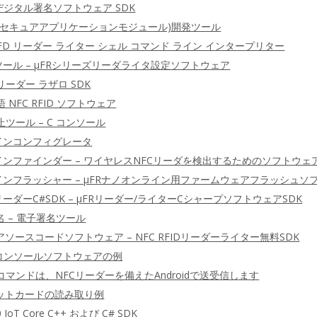
C デジタル署名ソフトウェア SDK
ド(セキュアアプリケーションモジュール)開発ツール
C RFD リーダー ライター シェル コマンド ライン インタープリター
ツール – μFRシリーズリーダライタ設定ソフトウェア
リーダー ラザロ SDK
語 NFC RFID ソフトウェア
止ツール – C コンソール
ラインコンフィグレータ
インファインダー – ワイヤレスNFCリーダを検出するためのソフトウェ
ラインフラッシャー – μFRナノオンライン用ファームウェアフラッシュソ
リーダーC#SDK – μFRリーダー/ライターCシャープソフトウェアSDK
 – 電子署名ツール
ソースコードソフトウェア – NFC RFIDリーダーライター無料SDK
 C コンソールソフトウェアの例
DUコマンドは、NFCリーダーを備えたAndroidで送受信します
ジットカードの読み取り例
0 IoT Core C++ および C# SDK