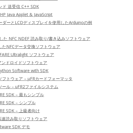
ンド 送受信 C++ SDK
P Java Applet & JavaScript
CリーダーとLCDディスプレイを使用したArduinoの例
用した NFC NDEF 読み取り/書き込みソフトウェア
したNFCデータ交換ソフトウェア
FARE Ultralight ソフトウェア
ID アンドロイドソフトウェア
ython Software with SDK
ソフトウェア – μFRカードフォーマッタ
ツール – uFR2ファイルシステム
RE SDK – 最もシンプル
RE SDK – シンプル
RE SDK – 上級者向け
ID 高速読み取りソフトウェア
oftware SDK デモ