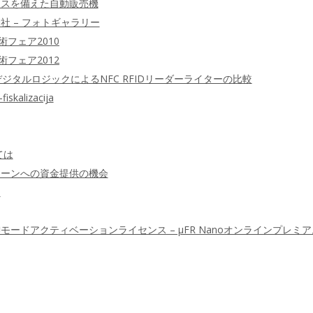
イスを備えた自動販売機
社 – フォトギャラリー
フェア2010
フェア2012
デジタルロジックによるNFC RFIDリーダーライターの比較
alizacija
ては
ェーンへの資金提供の機会
定
ードアクティベーションライセンス – μFR Nanoオンラインプレミ