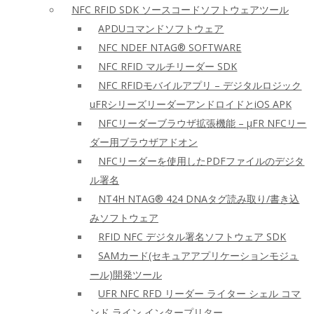
NFC RFID SDK ソースコードソフトウェアツール
APDUコマンドソフトウェア
NFC NDEF NTAG® SOFTWARE
NFC RFID マルチリーダー SDK
NFC RFIDモバイルアプリ – デジタルロジック
uFRシリーズリーダーアンドロイドとiOS APK
NFCリーダーブラウザ拡張機能 – μFR NFCリー
ダー用ブラウザアドオン
NFCリーダーを使用したPDFファイルのデジタ
ル署名
NT4H NTAG® 424 DNAタグ読み取り/書き込
みソフトウェア
RFID NFC デジタル署名ソフトウェア SDK
SAMカード(セキュアアプリケーションモジュ
ール)開発ツール
UFR NFC RFD リーダー ライター シェル コマ
ンド ライン インタープリター