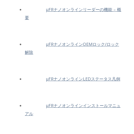
μFRナノオンラインリーダーの機能 – 概
要
μFRナノオンラインOEMロック/ロック
解除
μFRナノオンラインLEDステータス凡例
μFRナノオンラインインストールマニュ
アル