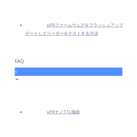
μFRファームウェアをフラッシュアップ
デートしてリーダーをテストする方法
FAQ
9
μFRナノTTL接続