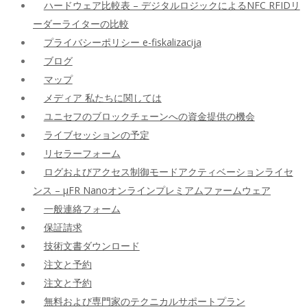
ハードウェア比較表 – デジタルロジックによるNFC RFIDリ
ーダーライターの比較
プライバシーポリシー e-fiskalizacija
ブログ
マップ
メディア 私たちに関しては
ユニセフのブロックチェーンへの資金提供の機会
ライブセッションの予定
リセラーフォーム
ログおよびアクセス制御モードアクティベーションライセ
ンス – μFR Nanoオンラインプレミアムファームウェア
一般連絡フォーム
保証請求
技術文書ダウンロード
注文と予約
注文と予約
無料および専門家のテクニカルサポートプラン