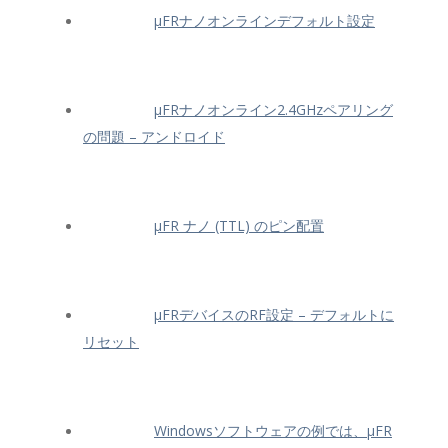
μFRナノオンラインデフォルト設定
μFRナノオンライン2.4GHzペアリング
の問題 – アンドロイド
μFR ナノ (TTL) のピン配置
μFRデバイスのRF設定 – デフォルトに
リセット
Windowsソフトウェアの例では、μFR