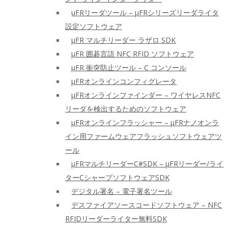
uFRリーダツール – μFRシリーズリーダライタ
設定ソフトウェア
μFR マルチリーダー ラザロ SDK
μFR 囲碁言語 NFC RFID ソフトウェア
μFR 衝突防止ツール – C コンソール
μFRオンラインコンフィグレータ
μFRオンラインファインダー – ワイヤレスNFC
リーダを検出するためのソフトウェア
μFRオンラインフラッシャー – μFRナノオンラ
イン用ファームウェアフラッシュソフトウェアツ
ール
μFRマルチリーダーC#SDK – μFRリーダー/ライ
ターCシャープソフトウェアSDK
デジタル署名 – 電子署名ツール
デスファイアソースコードソフトウェア – NFC
RFIDリーダーライター無料SDK