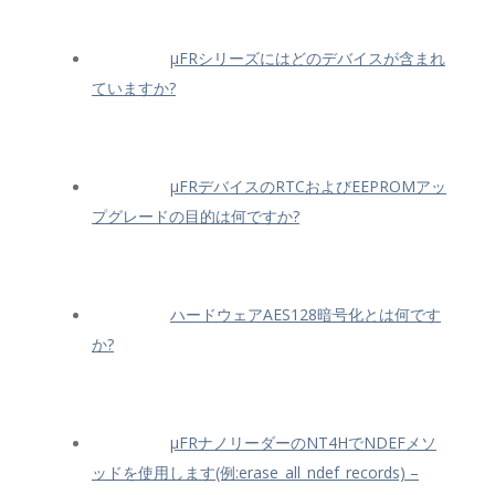
μFRシリーズにはどのデバイスが含まれ
ていますか?
μFRデバイスのRTCおよびEEPROMアッ
プグレードの目的は何ですか?
ハードウェアAES128暗号化とは何です
か?
μFRナノリーダーのNT4HでNDEFメソ
ッドを使用します(例:erase_all_ndef_records) –