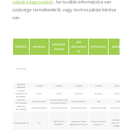
velünk a kapcsolatot
, ha további információra van
szüksége termékeinkről, vagy testreszabási kérése
van.
μFR
μFR Nano
ESZKÖZ
μFR Nano
Klasszikus
μFR Classic
μFR Előre
Online
CS
Eszköz képe
MŰKÖDÉSI
13,56 MHz
13,56 MHz
13,56 MHz
13,56 MHz
13,56 MHz
FREKVENCIA
OLVASÁSI
TARTOMÁNY / RF
60 mm
60 mm
80-120 mm
80-120 mm
80-120 mm
BOOSTERREL
HÁLÓZATI
USB UART* RS232** Wi-Fi
USB UART* RS232**
USB UART* RS232**
USB
USB
CSATLAKOZÁS
BLE Ethernet* GPIO***
KÖNYVTÁR /
μFR API COM protokoll
μFR API COM protokoll
μFR API COM protokoll
μFR API COM protokoll
μFR API COM protokoll
JEGYZŐKÖNYV
RTC EEPROM RF
GPIO*** RTC***
RF Booster*** SAM
RF Booster*** SAM
Szolgáltatáskészlet
N/a
Booster*** SAM
EEPROM***
foglalat*** IP54 ház***
foglalat***
bővítőhely***