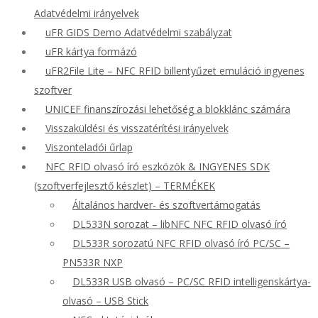
Adatvédelmi irányelvek
uFR GIDS Demo Adatvédelmi szabályzat
uFR kártya formázó
uFR2File Lite – NFC RFID billentyűzet emuláció ingyenes
szoftver
UNICEF finanszírozási lehetőség a blokklánc számára
Visszaküldési és visszatérítési irányelvek
Viszonteladói űrlap
NFC RFID olvasó író eszközök & INGYENES SDK
(szoftverfejlesztő készlet) – TERMÉKEK
Általános hardver- és szoftvertámogatás
DL533N sorozat – libNFC NFC RFID olvasó író
DL533R sorozatú NFC RFID olvasó író PC/SC –
PN533R NXP
DL533R USB olvasó – PC/SC RFID intelligenskártya-
olvasó – USB Stick