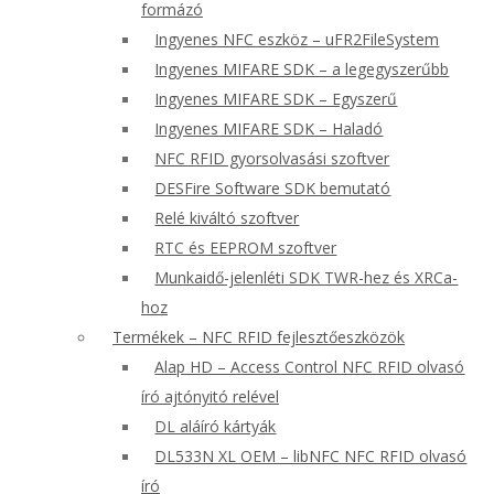
formázó
Ingyenes NFC eszköz – uFR2FileSystem
Ingyenes MIFARE SDK – a legegyszerűbb
Ingyenes MIFARE SDK – Egyszerű
Ingyenes MIFARE SDK – Haladó
NFC RFID gyorsolvasási szoftver
DESFire Software SDK bemutató
Relé kiváltó szoftver
RTC és EEPROM szoftver
Munkaidő-jelenléti SDK TWR-hez és XRCa-
hoz
Termékek – NFC RFID fejlesztőeszközök
Alap HD – Access Control NFC RFID olvasó
író ajtónyitó relével
DL aláíró kártyák
DL533N XL OEM – libNFC NFC RFID olvasó
író