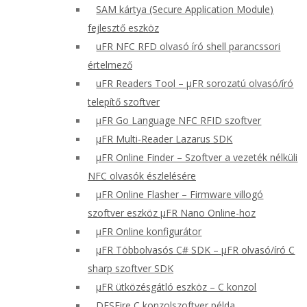
SAM kártya (Secure Application Module)
fejlesztő eszköz
uFR NFC RFD olvasó író shell parancssori
értelmező
uFR Readers Tool – μFR sorozatú olvasó/író
telepítő szoftver
μFR Go Language NFC RFID szoftver
μFR Multi-Reader Lazarus SDK
μFR Online Finder – Szoftver a vezeték nélküli
NFC olvasók észlelésére
μFR Online Flasher – Firmware villogó
szoftver eszköz μFR Nano Online-hoz
μFR Online konfigurátor
μFR Többolvasós C# SDK – μFR olvasó/író C
sharp szoftver SDK
μFR ütközésgátló eszköz – C konzol
DESFire C konzolszoftver példa