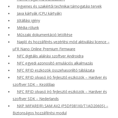
Ingyenes és szakértői technikai támogatási tervek
Java kártyák (CPU kártyák)
Jótállási igény
Média rólunk
Műszaki dokumentáció letöltése
Napló és hozzáférés-vezérlési mód aktiválási licence –
μFR Nano Online Premium Firmware
NFC digitális aláírási szoftver Androidra
NFC egyedi azonosító emulációs alkalmazás
NFC RFID eszközök összehasonlító táblázata
NFC RFID olvasó író fejlesztő eszközök – Hardver és
szoftver SDK – Kezdőlap
NFC RFID olvasó író fejlesztő eszközök – Hardver és
szoftver SDK – Nederlands
NXP MIFARE(R) SAM AV2 (P5DF081X0/T1AD2060S) –
Biztonságos hozzáférési modul