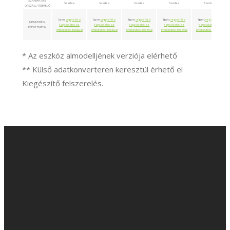
SZÁRMAZÁSI
Szerbia
Szerbia
Szerbia
Szerbia
Szerbia
ORSZÁG / TERMELŐ
Igen,
vegye fel a
Igen,
vegye fel a
Igen,
vegye fel a
Igen,
vegye fel a
Igen,
vegye fel a
MENNYISÉGI
kapcsolatot az
kapcsolatot az
kapcsolatot az
kapcsolatot az
kapcsolatot az
KEDVEZMÉNY
értékesítési irodával
értékesítési irodával
értékesítési irodával
értékesítési irodával
értékesítési irodával
* Az eszköz almodelljének verziója elérhető
** Külső adatkonverteren keresztül érhető el
Kiegészítő felszerelés.