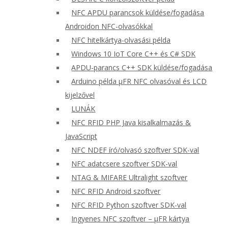
NFC APDU parancsok küldése/fogadása
Androidon NFC-olvasókkal
NFC hitelkártya-olvasási példa
Windows 10 IoT Core C++ és C# SDK
APDU-parancs C++ SDK küldése/fogadása
Arduino példa μFR NFC olvasóval és LCD
kijelzővel
LUNÁK
NFC RFID PHP Java kisalkalmazás &
JavaScript
NFC NDEF író/olvasó szoftver SDK-val
NFC adatcsere szoftver SDK-val
NTAG & MIFARE Ultralight szoftver
NFC RFID Android szoftver
NFC RFID Python szoftver SDK-val
Ingyenes NFC szoftver – μFR kártya