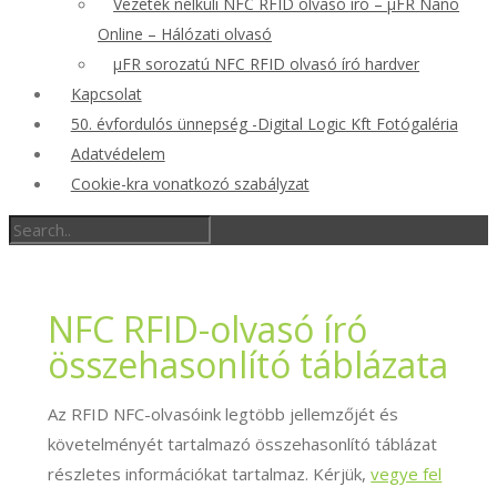
Vezeték nélküli NFC RFID olvasó író – μFR Nano
Online – Hálózati olvasó
μFR sorozatú NFC RFID olvasó író hardver
Kapcsolat
50. évfordulós ünnepség -Digital Logic Kft Fotógaléria
Adatvédelem
Cookie-kra vonatkozó szabályzat
NFC RFID-olvasó író
összehasonlító táblázata
Az RFID NFC-olvasóink legtöbb jellemzőjét és
követelményét tartalmazó összehasonlító táblázat
részletes információkat tartalmaz. Kérjük,
vegye fel