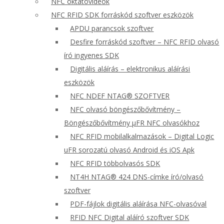
NFC oktatóvideók
NFC RFID SDK forráskód szoftver eszközök
APDU parancsok szoftver
Desfire forráskód szoftver – NFC RFID olvasó
író ingyenes SDK
Digitális aláírás – elektronikus aláírási
eszközök
NFC NDEF NTAG® SZOFTVER
NFC olvasó böngészőbővítmény –
Böngészőbővítmény μFR NFC olvasókhoz
NFC RFID mobilalkalmazások – Digital Logic
uFR sorozatú olvasó Android és iOS Apk
NFC RFID többolvasós SDK
NT4H NTAG® 424 DNS-címke író/olvasó
szoftver
PDF-fájlok digitális aláírása NFC-olvasóval
RFID NFC Digital aláíró szoftver SDK