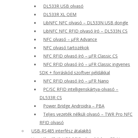
DL533R USB olvasó
DL533R XL OEM
LibNFC NFC olvasó – DL533N USB dongle
LibNFC NFC RFID olvasó író – DL533N CS
NFC olvasó – μFR Advance
NFC olvasó tartozékok
NFC RFID olvasó író – μFR Classic CS
NFC RFID olvasó író – μFR Classic ingyenes
SDK + forráskód szoftver példákkal
NFC RFID olvasó író – μFR Nano
PC/SC RFID intelligenskártya-olvasó –
DL533R CS
Power Bridge Androidra – PBA
Teljes vezeték nélküli olvasó – TWR Pro NFC
RFID olvasó
USB-RS485 interfész átalakító