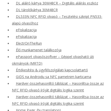
DL aláíró kártya 30M48CR – Digitális aláírás eszköz
DL tárolókártya 30M48CR
DL533N NFC RFID olvasó – Tesztelési szkript PN533-
alapú olvasóhoz
eFiskalizacija
eFiskalizacija
ElectrOnTheRun
Élő munkamenet találkozója
ePassport olvasószoftver – Géppel olvasható úti
okmányok (MRTD)
Értékesítési & ügyfélszolgálati kapcsolattartó
GIDS na Androidu sa NFC pametnim karticama
Hardver-összehasonlító táblázat – Hasonlítsa össze az
NFC RFID-olvasó íróját digitális logika szerint
Hardver-összehasonlító táblázat – Hasonlítsa össze az
NFC RFID-olvasó íróját digitális logika szerint
Home Page: (hu translation)