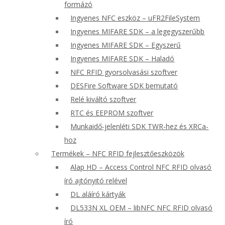
formázó
Ingyenes NFC eszköz – uFR2FileSystem
Ingyenes MIFARE SDK – a legegyszerűbb
Ingyenes MIFARE SDK – Egyszerű
Ingyenes MIFARE SDK – Haladó
NFC RFID gyorsolvasási szoftver
DESFire Software SDK bemutató
Relé kiváltó szoftver
RTC és EEPROM szoftver
Munkaidő-jelenléti SDK TWR-hez és XRCa-
hoz
Termékek – NFC RFID fejlesztőeszközök
Alap HD – Access Control NFC RFID olvasó
író ajtónyitó relével
DL aláíró kártyák
DL533N XL OEM – libNFC NFC RFID olvasó
író