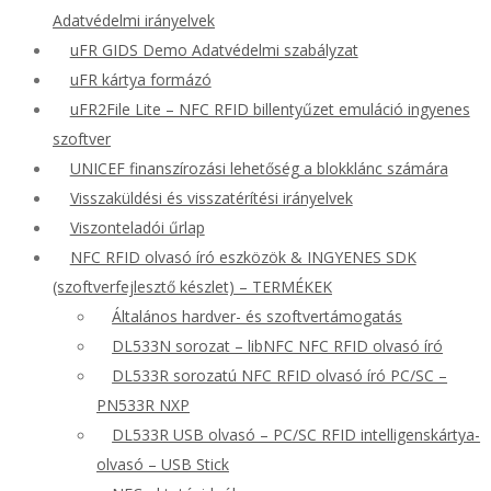
Adatvédelmi irányelvek
uFR GIDS Demo Adatvédelmi szabályzat
uFR kártya formázó
uFR2File Lite – NFC RFID billentyűzet emuláció ingyenes
szoftver
UNICEF finanszírozási lehetőség a blokklánc számára
Visszaküldési és visszatérítési irányelvek
Viszonteladói űrlap
NFC RFID olvasó író eszközök & INGYENES SDK
(szoftverfejlesztő készlet) – TERMÉKEK
Általános hardver- és szoftvertámogatás
DL533N sorozat – libNFC NFC RFID olvasó író
DL533R sorozatú NFC RFID olvasó író PC/SC –
PN533R NXP
DL533R USB olvasó – PC/SC RFID intelligenskártya-
olvasó – USB Stick