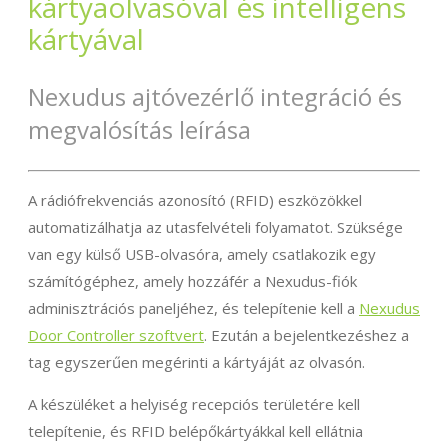
kártyaolvasóval és intelligens
kártyával
Nexudus ajtóvezérlő integráció és
megvalósítás leírása
A rádiófrekvenciás azonosító (RFID) eszközökkel
automatizálhatja az utasfelvételi folyamatot. Szüksége
van egy külső USB-olvasóra, amely csatlakozik egy
számítógéphez, amely hozzáfér a Nexudus-fiók
adminisztrációs paneljéhez, és telepítenie kell a
Nexudus
Door Controller szoftvert
. Ezután a bejelentkezéshez a
tag egyszerűen megérinti a kártyáját az olvasón.
A készüléket a helyiség recepciós területére kell
telepítenie, és RFID belépőkártyákkal kell ellátnia