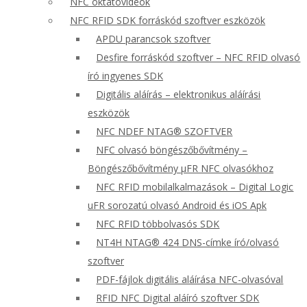
NFC oktatóvideók
NFC RFID SDK forráskód szoftver eszközök
APDU parancsok szoftver
Desfire forráskód szoftver – NFC RFID olvasó
író ingyenes SDK
Digitális aláírás – elektronikus aláírási
eszközök
NFC NDEF NTAG® SZOFTVER
NFC olvasó böngészőbővítmény –
Böngészőbővítmény μFR NFC olvasókhoz
NFC RFID mobilalkalmazások – Digital Logic
uFR sorozatú olvasó Android és iOS Apk
NFC RFID többolvasós SDK
NT4H NTAG® 424 DNS-címke író/olvasó
szoftver
PDF-fájlok digitális aláírása NFC-olvasóval
RFID NFC Digital aláíró szoftver SDK