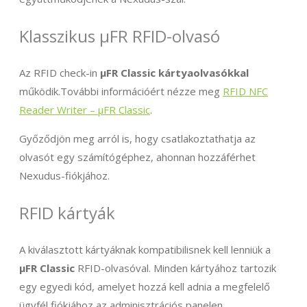
Klasszikus μFR RFID-olvasó
Az RFID check-in
μFR Classic kártyaolvasókkal
működik.További információért nézze meg
RFID NFC
Reader Writer – μFR Classic
.
Győződjön meg arról is, hogy csatlakoztathatja az
olvasót egy számítógéphez, ahonnan hozzáférhet
Nexudus-fiókjához.
RFID kártyák
A kiválasztott kártyáknak kompatibilisnek kell lenniük a
μFR Classic
RFID-olvasóval. Minden kártyához tartozik
egy egyedi kód, amelyet hozzá kell adnia a megfelelő
ügyfél fiókjához az adminisztrációs panelen.