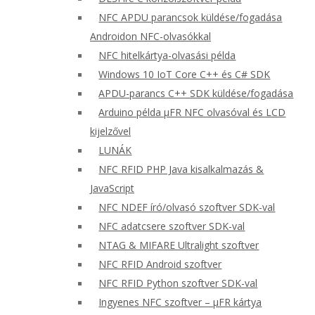
NFC APDU parancsok küldése/fogadása
Androidon NFC-olvasókkal
NFC hitelkártya-olvasási példa
Windows 10 IoT Core C++ és C# SDK
APDU-parancs C++ SDK küldése/fogadása
Arduino példa μFR NFC olvasóval és LCD
kijelzővel
LUNÁK
NFC RFID PHP Java kisalkalmazás &
JavaScript
NFC NDEF író/olvasó szoftver SDK-val
NFC adatcsere szoftver SDK-val
NTAG & MIFARE Ultralight szoftver
NFC RFID Android szoftver
NFC RFID Python szoftver SDK-val
Ingyenes NFC szoftver – μFR kártya