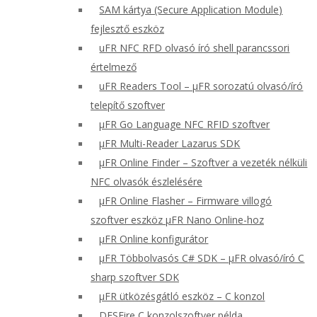
SAM kártya (Secure Application Module)
fejlesztő eszköz
uFR NFC RFD olvasó író shell parancssori
értelmező
uFR Readers Tool – μFR sorozatú olvasó/író
telepítő szoftver
μFR Go Language NFC RFID szoftver
μFR Multi-Reader Lazarus SDK
μFR Online Finder – Szoftver a vezeték nélküli
NFC olvasók észlelésére
μFR Online Flasher – Firmware villogó
szoftver eszköz μFR Nano Online-hoz
μFR Online konfigurátor
μFR Többolvasós C# SDK – μFR olvasó/író C
sharp szoftver SDK
μFR ütközésgátló eszköz – C konzol
DESFire C konzolszoftver példa