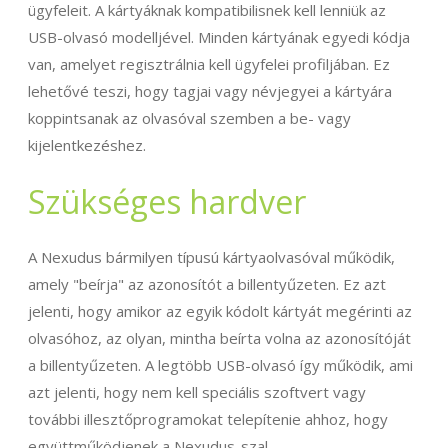
ügyfeleit. A kártyáknak kompatibilisnek kell lenniük az
USB-olvasó modelljével. Minden kártyának egyedi kódja
van, amelyet regisztrálnia kell ügyfelei profiljában. Ez
lehetővé teszi, hogy tagjai vagy névjegyei a kártyára
koppintsanak az olvasóval szemben a be- vagy
kijelentkezéshez.
Szükséges hardver
A Nexudus bármilyen típusú kártyaolvasóval működik,
amely "beírja" az azonosítót a billentyűzeten. Ez azt
jelenti, hogy amikor az egyik kódolt kártyát megérinti az
olvasóhoz, az olyan, mintha beírta volna az azonosítóját
a billentyűzeten. A legtöbb USB-olvasó így működik, ami
azt jelenti, hogy nem kell speciális szoftvert vagy
további illesztőprogramokat telepítenie ahhoz, hogy
együttműködjenek a Nexudus-szal.