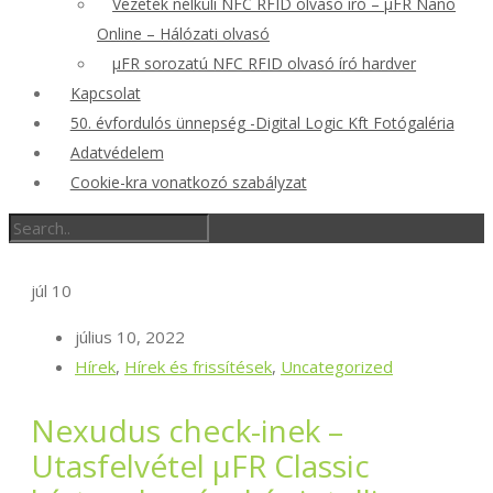
Vezeték nélküli NFC RFID olvasó író – μFR Nano
Online – Hálózati olvasó
μFR sorozatú NFC RFID olvasó író hardver
Kapcsolat
50. évfordulós ünnepség -Digital Logic Kft Fotógaléria
Adatvédelem
Cookie-kra vonatkozó szabályzat
júl
10
július 10, 2022
Hírek
,
Hírek és frissítések
,
Uncategorized
Nexudus check-inek –
Utasfelvétel μFR Classic