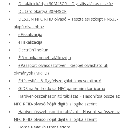
DL aláíró kártya 30M48CR – Digitális aláírás eszköz
DL tárolókártya 30M48CR
DL533N NFC RFID olvasó – Tesztelési szkript PN533-
alapú olvasóhoz
eFiskalizacija
eFiskalizacija
ElectrOnTheRun
Élő munkamenet találkozója
ePassport olvasószoftver – Géppel olvasható úti
okmányok (MRTD)
Értékesítési & ügyfélszolgálati kapcsolattartó
GIDS na Androidu sa NFC pametnim karticama
Hardver-összehasonlító táblázat – Hasonlítsa össze az
NFC RFID-olvasó íróját digitális logika szerint
Hardver-összehasonlító táblázat – Hasonlítsa össze az
NFC RFID-olvasó íróját digitális logika szerint
Home Page: (hu translation)