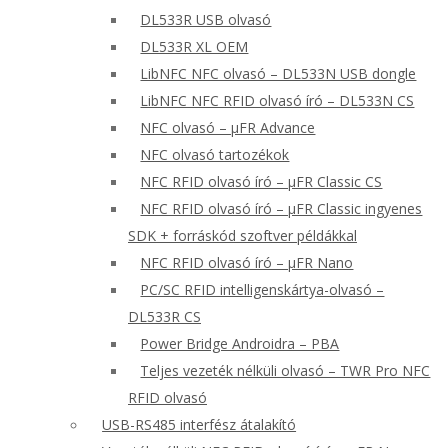
DL533R USB olvasó
DL533R XL OEM
LibNFC NFC olvasó – DL533N USB dongle
LibNFC NFC RFID olvasó író – DL533N CS
NFC olvasó – μFR Advance
NFC olvasó tartozékok
NFC RFID olvasó író – μFR Classic CS
NFC RFID olvasó író – μFR Classic ingyenes
SDK + forráskód szoftver példákkal
NFC RFID olvasó író – μFR Nano
PC/SC RFID intelligenskártya-olvasó –
DL533R CS
Power Bridge Androidra – PBA
Teljes vezeték nélküli olvasó – TWR Pro NFC
RFID olvasó
USB-RS485 interfész átalakító