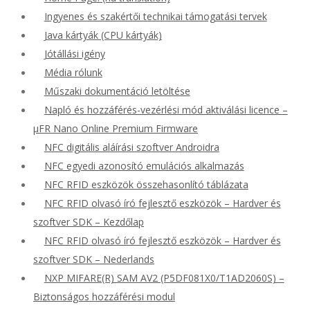
Ingyenes és szakértői technikai támogatási tervek
Java kártyák (CPU kártyák)
Jótállási igény
Média rólunk
Műszaki dokumentáció letöltése
Napló és hozzáférés-vezérlési mód aktiválási licence –
μFR Nano Online Premium Firmware
NFC digitális aláírási szoftver Androidra
NFC egyedi azonosító emulációs alkalmazás
NFC RFID eszközök összehasonlító táblázata
NFC RFID olvasó író fejlesztő eszközök – Hardver és
szoftver SDK – Kezdőlap
NFC RFID olvasó író fejlesztő eszközök – Hardver és
szoftver SDK – Nederlands
NXP MIFARE(R) SAM AV2 (P5DF081X0/T1AD2060S) –
Biztonságos hozzáférési modul