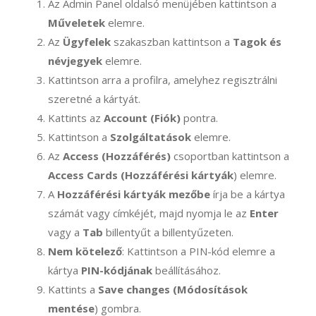
Az Admin Panel oldalsó menüjében kattintson a
Műveletek
elemre.
Az
Ügyfelek
szakaszban kattintson a
Tagok és
névjegyek
elemre.
Kattintson arra a profilra, amelyhez regisztrálni
szeretné a kártyát.
Kattints az
Account (Fiók)
pontra.
Kattintson a
Szolgáltatások
elemre.
Az
Access (Hozzáférés)
csoportban kattintson a
Access Cards (Hozzáférési kártyák
) elemre.
A
Hozzáférési kártyák mezőbe
írja be a kártya
számát vagy címkéjét, majd nyomja le az
Enter
vagy a
Tab
billentyűt a billentyűzeten.
Nem kötelező
: Kattintson a PIN-kód elemre a
kártya
PIN-kódjának
beállításához.
Kattints a
Save changes (Módosítások
mentése
) gombra.