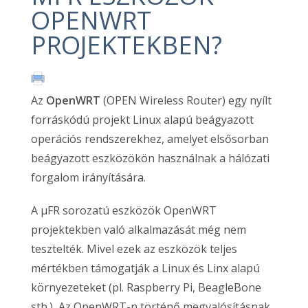
OPENWRT
PROJEKTEKBEN?
Az
OpenWRT
(OPEN Wireless Router) egy nyílt
forráskódú projekt Linux alapú beágyazott
operációs rendszerekhez, amelyet elsősorban
beágyazott eszközökön használnak a hálózati
forgalom irányítására.
A μFR sorozatú eszközök OpenWRT
projektekben való alkalmazását még nem
tesztelték. Mivel ezek az eszközök teljes
mértékben támogatják a Linux és Linx alapú
környezeteket (pl. Raspberry Pi, BeagleBone
stb.), Az OpenWRT-n történő megvalósításnak