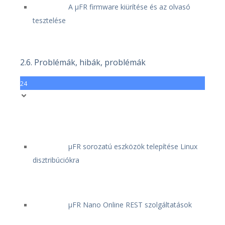
A μFR firmware kiürítése és az olvasó
tesztelése
2.6. Problémák, hibák, problémák
24
μFR sorozatú eszközök telepítése Linux
disztribúciókra
μFR Nano Online REST szolgáltatások