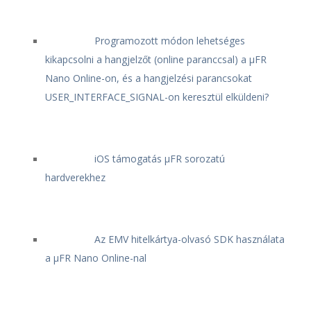
Programozott módon lehetséges
kikapcsolni a hangjelzőt (online paranccsal) a μFR
Nano Online-on, és a hangjelzési parancsokat
USER_INTERFACE_SIGNAL-on keresztül elküldeni?
iOS támogatás μFR sorozatú
hardverekhez
Az EMV hitelkártya-olvasó SDK használata
a μFR Nano Online-nal