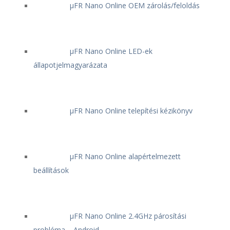
μFR Nano Online OEM zárolás/feloldás
μFR Nano Online LED-ek
állapotjelmagyarázata
μFR Nano Online telepítési kézikönyv
μFR Nano Online alapértelmezett
beállítások
μFR Nano Online 2.4GHz párosítási
probléma – Android