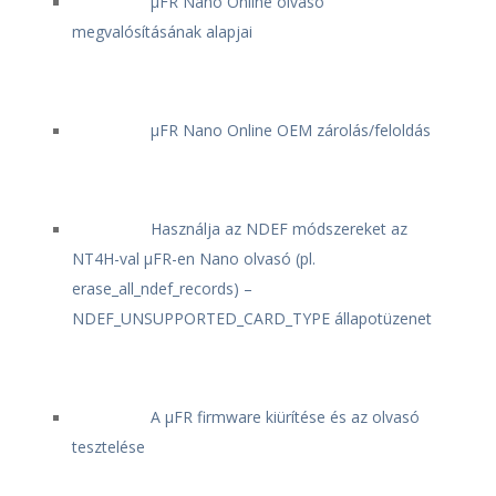
μFR Nano Online olvasó
megvalósításának alapjai
μFR Nano Online OEM zárolás/feloldás
Használja az NDEF módszereket az
NT4H-val μFR-en Nano olvasó (pl.
erase_all_ndef_records) –
NDEF_UNSUPPORTED_CARD_TYPE állapotüzenet
A μFR firmware kiürítése és az olvasó
tesztelése