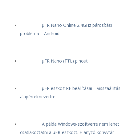
μFR Nano Online 2.4GHz párosítási
probléma – Android
μFR Nano (TTL) pinout
μFR eszköz RF beállításai – visszaállítás
alapértelmezettre
A példa Windows-szoftverre nem lehet
csatlakoztatni a μFR-eszközt. Hiányzó könyvtár