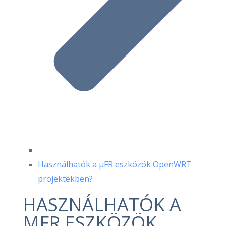
Használhatók a μFR eszközök OpenWRT
projektekben?
HASZNÁLHATÓK A
ΜFR ESZKÖZÖK