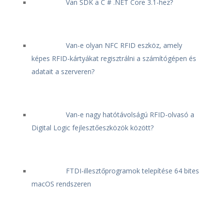
Van SDK a C # .NET Core 3.1-hez?
Van-e olyan NFC RFID eszköz, amely
képes RFID-kártyákat regisztrálni a számítógépen és
adatait a szerveren?
Van-e nagy hatótávolságú RFID-olvasó a
Digital Logic fejlesztőeszközök között?
FTDI-illesztőprogramok telepítése 64 bites
macOS rendszeren