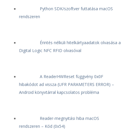
Python SDK/szoftver futtatása macOS
rendszeren
Érintés nélküli hitelkártyaadatok olvasása a
Digital Logic NFC RFID olvasóval
A ReaderHWReset függvény 0x0F
hibakódot ad vissza (UFR PARAMETERS ERROR) –
Android könyvtárral kapcsolatos probléma
Reader-megnyitási hiba macOS
rendszeren – Kód (0x54)