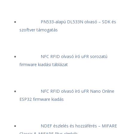
PN533-alapú DL533N olvasó – SDK és
szoftver támogatás
NFC RFID olvasó író uFR sorozatú
firmware kiadási táblázat
NFC RFID olvasó író uFR Nano Online
ESP32 firmware kiadás
NDEF észlelés és hozzáférés – MIFARE
Classic & MIFARE Plus címkék