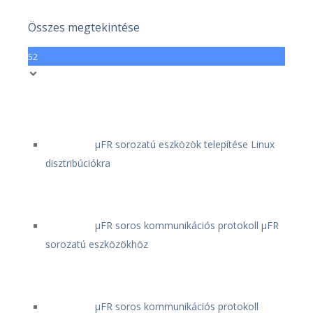
Összes megtekintése
52
μFR sorozatú eszközök telepítése Linux
disztribúciókra
μFR soros kommunikációs protokoll μFR
sorozatú eszközökhöz
μFR soros kommunikációs protokoll