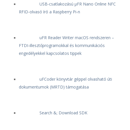
USB-csatlakozású μFR Nano Online NFC
RFID-olvasó író a Raspberry Pi-n
uFR Reader Writer macOS rendszeren –
FTDI-illesztőprogramokkal és kommunikációs
engedélyekkel kapcsolatos tippek
uFCoder könyvtár géppel olvasható úti
dokumentumok (MRTD) támogatása
Search &; Download SDK