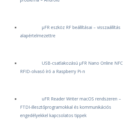
μFR eszköz RF beállításai – visszaállítás
alapértelmezettre
USB-csatlakozású μFR Nano Online NFC
RFID-olvasó író a Raspberry Pi-n
uFR Reader Writer macOS rendszeren –
FTDI-illesztőprogramokkal és kommunikációs
engedélyekkel kapcsolatos tippek