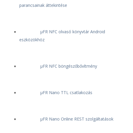
parancsainak áttekintése
μFR NFC olvasó könyvtár Android
eszközökhöz
μFR NFC böngészőbővítmény
μFR Nano TTL csatlakozás
μFR Nano Online REST szolgáltatások