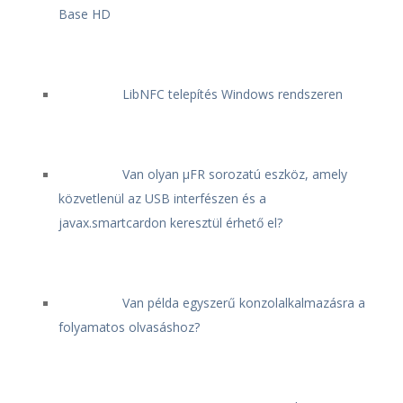
Base HD
LibNFC telepítés Windows rendszeren
Van olyan μFR sorozatú eszköz, amely
közvetlenül az USB interfészen és a
javax.smartcardon keresztül érhető el?
Van példa egyszerű konzolalkalmazásra a
folyamatos olvasáshoz?