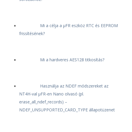
Mi a célja a μFR eszköz RTC és EEPROM
frissítésének?
Mi a hardveres AES128 titkosítás?
Használja az NDEF módszereket az
NT4H-val μFR-en Nano olvasó (pl.
erase_all_ndef_records) –
NDEF_UNSUPPORTED_CARD_TYPE állapotüzenet