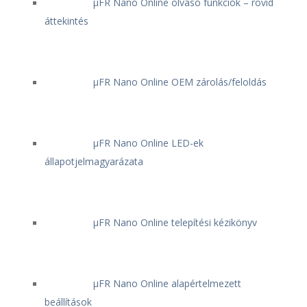
μFR Nano Online olvasó funkciók – rövid
áttekintés
μFR Nano Online OEM zárolás/feloldás
μFR Nano Online LED-ek
állapotjelmagyarázata
μFR Nano Online telepítési kézikönyv
μFR Nano Online alapértelmezett
beállítások