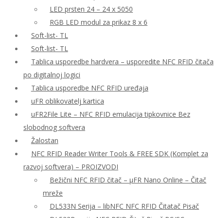
LED prsten 24 – 24 x 5050
RGB LED modul za prikaz 8 x 6
Soft-list- TL
Soft-list- TL
Tablica usporedbe hardvera – usporedite NFC RFID čitača
po digitalnoj logici
Tablica usporedbe NFC RFID uređaja
uFR oblikovatelj kartica
uFR2File Lite – NFC RFID emulacija tipkovnice Bez
slobodnog softvera
Žalostan
NFC RFID Reader Writer Tools & FREE SDK (Komplet za
razvoj softvera) – PROIZVODI
Bežični NFC RFID čitač – μFR Nano Online – Čitač
mreže
DL533N Serija – libNFC NFC RFID Čitatač Pisač