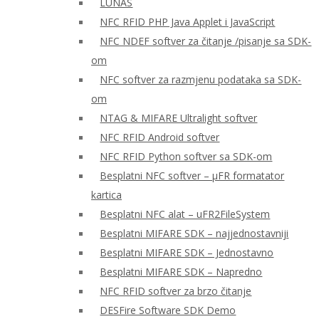
LUNAS
NFC RFID PHP Java Applet i JavaScript
NFC NDEF softver za čitanje /pisanje sa SDK-
om
NFC softver za razmjenu podataka sa SDK-
om
NTAG & MIFARE Ultralight softver
NFC RFID Android softver
NFC RFID Python softver sa SDK-om
Besplatni NFC softver – μFR formatator
kartica
Besplatni NFC alat – uFR2FileSystem
Besplatni MIFARE SDK – najjednostavniji
Besplatni MIFARE SDK – Jednostavno
Besplatni MIFARE SDK – Napredno
NFC RFID softver za brzo čitanje
DESFire Software SDK Demo