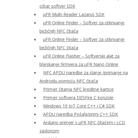
oštar softver SDK
μFR Multi-Reader Lazarus SDK
μFR Online Finder – Softver za otkrivanje
bežičnih NFC čitača
μFR Online Finder – Softver za otkrivanje
bežičnih NFC čitača
μFR Online Flasher – Softverski alat za
bljeskanje firmvera za μFR Nano Online
NFC APDU naredbe za slanje /primanje na
Androidu pomoću NFC čitača
Primjer čitanja NFC kreditne kartice
Primjer softvera DESFire C konzole
Windows 10 IoT Core C++ i C# SDK
APDU naredba Pošalji/primi C++ SDK
Arduino primjer s μFR NFC čitačem i LCD
zaslonom