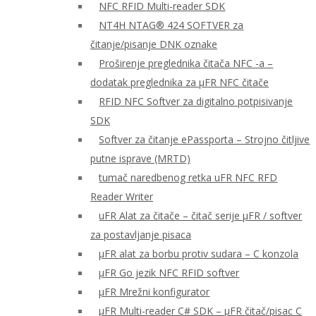
NFC RFID Multi-reader SDK
NT4H NTAG® 424 SOFTVER za
čitanje/pisanje DNK oznake
Proširenje preglednika čitača NFC -a –
dodatak preglednika za μFR NFC čitače
RFID NFC Softver za digitalno potpisivanje
SDK
Softver za čitanje ePassporta – Strojno čitljive
putne isprave (MRTD)
tumač naredbenog retka uFR NFC RFD
Reader Writer
uFR Alat za čitače – čitač serije μFR / softver
za postavljanje pisaca
μFR alat za borbu protiv sudara – C konzola
μFR Go jezik NFC RFID softver
μFR Mrežni konfigurator
μFR Multi-reader C# SDK – μFR čitač/pisac C