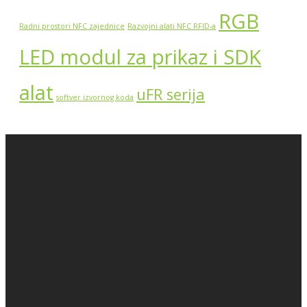
RGB
Radni prostori NFC zajednice
Razvojni alati NFC RFID-a
LED modul za prikaz i SDK
alat
uFR serija
softver izvornog koda