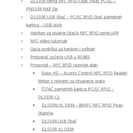
DL533R serija NFC RFID Čitač Pisač PC/SC –
PN533R NXP čip
DL533R USB čitač – PC/SC RFID čitač pametnih
kartica – USB stick
Hardver za pisanje čitača NFC RFID serije μFR
NFC video tutorijali
Opća podrška za hardver i softver
Pretvarač sučelja USB u RS485
Proizvodi – NFC RFID razvojni alati
Base HD – Access Control NFC RFID Reader
Writer s relejem za otvaranje vrata
ČITAČ pametnih kartica PC/SC RFID –
DL533R CS
DL533N XL OEM – libNFC NFC RFID Pisac
čitatelja
DL533R USB čitač
DL533R XL OEM