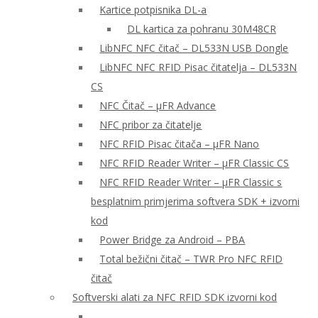
Kartice potpisnika DL-a
DL kartica za pohranu 30M48CR
LibNFC NFC čitač – DL533N USB Dongle
LibNFC NFC RFID Pisac čitatelja – DL533N
CS
NFC Čitač – μFR Advance
NFC pribor za čitatelje
NFC RFID Pisac čitača – μFR Nano
NFC RFID Reader Writer – μFR Classic CS
NFC RFID Reader Writer – μFR Classic s
besplatnim primjerima softvera SDK + izvorni
kod
Power Bridge za Android – PBA
Total bežični čitač – TWR Pro NFC RFID
čitač
Softverski alati za NFC RFID SDK izvorni kod