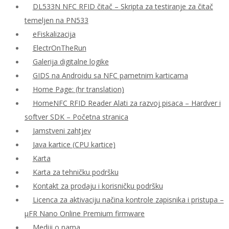
DL533N NFC RFID čitač – Skripta za testiranje za čitač
temeljen na PN533
eFiskalizacija
ElectrOnTheRun
Galerija digitalne logike
GIDS na Androidu sa NFC pametnim karticama
Home Page: (hr translation)
HomeNFC RFID Reader Alati za razvoj pisaca – Hardver i
softver SDK – Početna stranica
Jamstveni zahtjev
Java kartice (CPU kartice)
Karta
Karta za tehničku podršku
Kontakt za prodaju i korisničku podršku
Licenca za aktivaciju načina kontrole zapisnika i pristupa –
μFR Nano Online Premium firmware
Mediji o nama