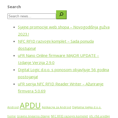
Search
Sjajne promocije web shopa – Novogodišnja gužva
2023.!
NFC RFID razvojni komplet – Sada ponuda
dostupna!
uFR Nano Online firmware MAJOR UPDATE –
Izdanje Verzija 2.9.0
Digital Logic d.o.o. s ponosom objavljuje 56 godina
postojanja!
uFR serija NFC RFID Reader Writer – Ažuriranje
firmvera 5.0.69
APDU
Android
Aplikacija za Android
Digitalna logika d.o.o.
home
Izravno linearno čitanje
NFC RFID razvojni komplet
nfc rfid uređaji