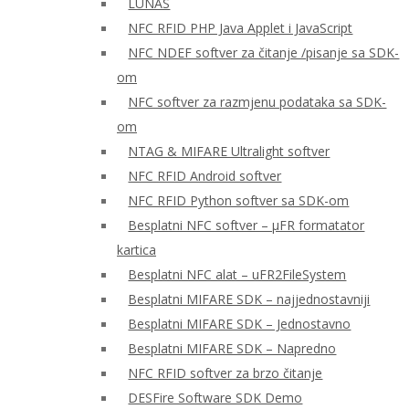
LUNAS
NFC RFID PHP Java Applet i JavaScript
NFC NDEF softver za čitanje /pisanje sa SDK-
om
NFC softver za razmjenu podataka sa SDK-
om
NTAG & MIFARE Ultralight softver
NFC RFID Android softver
NFC RFID Python softver sa SDK-om
Besplatni NFC softver – μFR formatator
kartica
Besplatni NFC alat – uFR2FileSystem
Besplatni MIFARE SDK – najjednostavniji
Besplatni MIFARE SDK – Jednostavno
Besplatni MIFARE SDK – Napredno
NFC RFID softver za brzo čitanje
DESFire Software SDK Demo