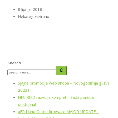
8 lipnja, 2018
Nekategorizirano
Search
Sjajne promocije web shopa – Novogodišnja gužva
2023.!
NFC RFID razvojni komplet – Sada ponuda
dostupna!
uFR Nano Online firmware MAJOR UPDATE –