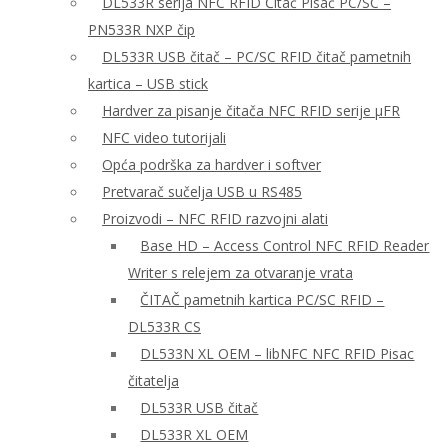
DL533R serija NFC RFID Čitač Pisač PC/SC –
PN533R NXP čip
DL533R USB čitač – PC/SC RFID čitač pametnih
kartica – USB stick
Hardver za pisanje čitača NFC RFID serije μFR
NFC video tutorijali
Opća podrška za hardver i softver
Pretvarač sučelja USB u RS485
Proizvodi – NFC RFID razvojni alati
Base HD – Access Control NFC RFID Reader
Writer s relejem za otvaranje vrata
ČITAČ pametnih kartica PC/SC RFID –
DL533R CS
DL533N XL OEM – libNFC NFC RFID Pisac
čitatelja
DL533R USB čitač
DL533R XL OEM