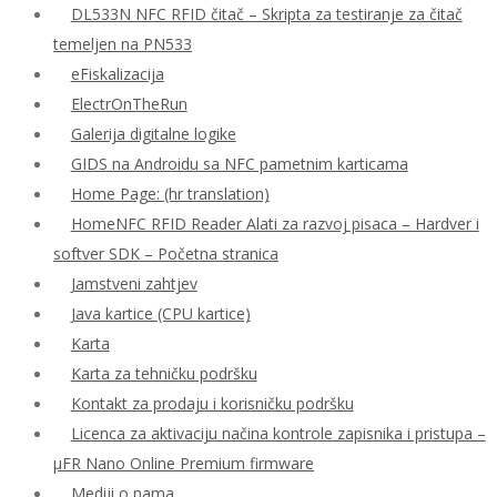
DL533N NFC RFID čitač – Skripta za testiranje za čitač
temeljen na PN533
eFiskalizacija
ElectrOnTheRun
Galerija digitalne logike
GIDS na Androidu sa NFC pametnim karticama
Home Page: (hr translation)
HomeNFC RFID Reader Alati za razvoj pisaca – Hardver i
softver SDK – Početna stranica
Jamstveni zahtjev
Java kartice (CPU kartice)
Karta
Karta za tehničku podršku
Kontakt za prodaju i korisničku podršku
Licenca za aktivaciju načina kontrole zapisnika i pristupa –
μFR Nano Online Premium firmware
Mediji o nama