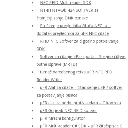
NFC RFID Multi-reader SDK
NT4H NTAG® 424 SOFTVER za
čitanje/pisanje DNK oznake
Proširenje preglednika čitača NFC -a –
dodatak preglednika za μFR NFC čitače
RFID NFC Softver za digitalno potpisivanje
SDK
Softver za čitanje ePassporta – Strojno čitljive
putne isprave (MRTD)
tumač naredbenog retka uFR NFC RFD
Reader Writer
uFR Alat za čitače – čitač serije μFR / softver
za postavljanje pisaca
μFR alat za borbu protiv sudara – C konzola
μFR Go jezik NFC RFID softver
μFR Mrežni konfigurator
μFR Multi-reader C# SDK – μFR čitač/pisac C