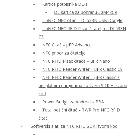
Kartice potpisnika DL-a
DL kartica za pohranu 30M48CR
LibNFC NFC čitač – DL533N USB Dongle
LibNFC NFC RFID Pisac čitatelja – DL533N
CS
NFC Čitač – μFR Advance
NFC pribor za čitatelje
NFC RFID Pisac čitača – μFR Nano
NFC RFID Reader Writer – μFR Classic CS
NFC RFID Reader Writer – μFR Classic s
besplatnim primjerima softvera SDK + izvorni
kod
Power Bridge za Android – PBA
Total bežični čitač – TWR Pro NFC RFID
čitač
Softverski alati za NFC RFID SDK izvorni kod