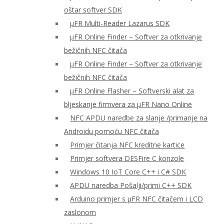
oštar softver SDK
μFR Multi-Reader Lazarus SDK
μFR Online Finder – Softver za otkrivanje
bežičnih NFC čitača
μFR Online Finder – Softver za otkrivanje
bežičnih NFC čitača
μFR Online Flasher – Softverski alat za
bljeskanje firmvera za μFR Nano Online
NFC APDU naredbe za slanje /primanje na
Androidu pomoću NFC čitača
Primjer čitanja NFC kreditne kartice
Primjer softvera DESFire C konzole
Windows 10 IoT Core C++ i C# SDK
APDU naredba Pošalji/primi C++ SDK
Arduino primjer s μFR NFC čitačem i LCD
zaslonom