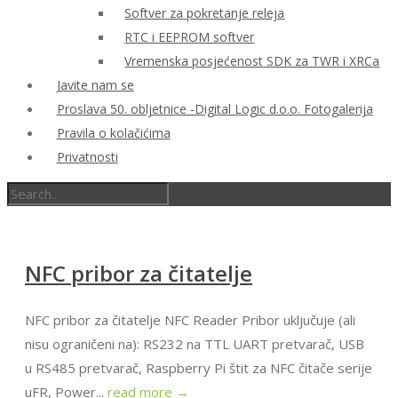
Softver za pokretanje releja
RTC i EEPROM softver
Vremenska posjećenost SDK za TWR i XRCa
Javite nam se
Proslava 50. obljetnice -Digital Logic d.o.o. Fotogalerija
Pravila o kolačićima
Privatnosti
NFC pribor za čitatelje
NFC pribor za čitatelje NFC Reader Pribor uključuje (ali
nisu ograničeni na): RS232 na TTL UART pretvarač, USB
u RS485 pretvarač, Raspberry Pi štit za NFC čitače serije
uFR, Power...
read more →