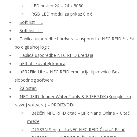
LED prsten 24 – 24 x 5050
RGB LED modul za prikaz 8 x 6
Soft-list- TL
Soft-list- TL
Tablica usporedbe hardvera – usporedite NFC RFID čitača
po digitalnoj logici
Tablica usporedbe NFC RFID uređaja
uFR oblikovatelj kartica
uFR2File Lite – NFC RFID emulacija tipkovnice Bez
slobodnog softvera
Žalostan
NFC RFID Reader Writer Tools & FREE SDK (Komplet za
razvoj softvera) – PROIZVODI
Bežični NFC RFID čitač – μFR Nano Online – Čitač
mreže
DL533N Serija – libNFC NFC RFID Čitatač Pisač