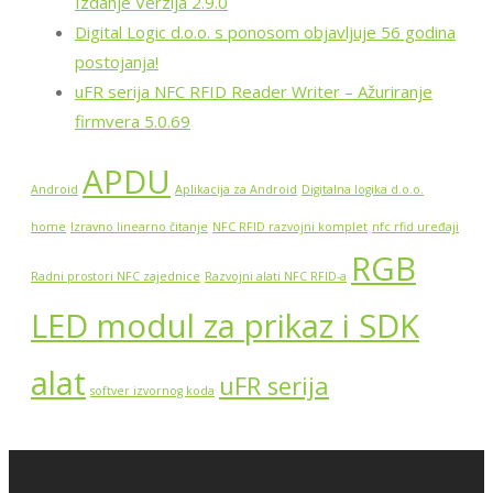
Izdanje Verzija 2.9.0
Digital Logic d.o.o. s ponosom objavljuje 56 godina
postojanja!
uFR serija NFC RFID Reader Writer – Ažuriranje
firmvera 5.0.69
APDU
Android
Aplikacija za Android
Digitalna logika d.o.o.
home
Izravno linearno čitanje
NFC RFID razvojni komplet
nfc rfid uređaji
RGB
Radni prostori NFC zajednice
Razvojni alati NFC RFID-a
LED modul za prikaz i SDK
alat
uFR serija
softver izvornog koda