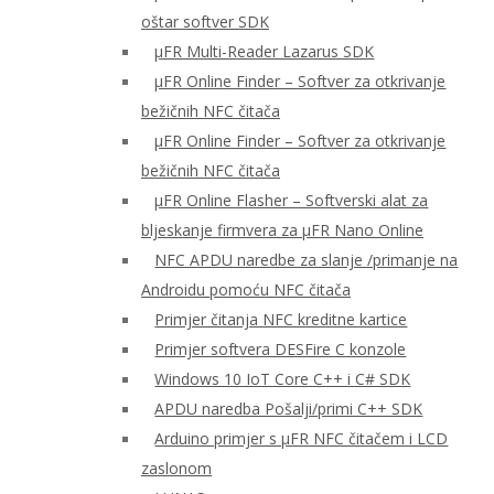
oštar softver SDK
μFR Multi-Reader Lazarus SDK
μFR Online Finder – Softver za otkrivanje
bežičnih NFC čitača
μFR Online Finder – Softver za otkrivanje
bežičnih NFC čitača
μFR Online Flasher – Softverski alat za
bljeskanje firmvera za μFR Nano Online
NFC APDU naredbe za slanje /primanje na
Androidu pomoću NFC čitača
Primjer čitanja NFC kreditne kartice
Primjer softvera DESFire C konzole
Windows 10 IoT Core C++ i C# SDK
APDU naredba Pošalji/primi C++ SDK
Arduino primjer s μFR NFC čitačem i LCD
zaslonom