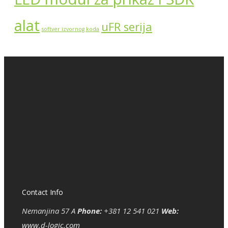
alat
uFR serija
softver izvornog koda
Contact Info
Nemanjina 57 A
Phone:
+381 12 541 021
Web:
www.d-logic.com