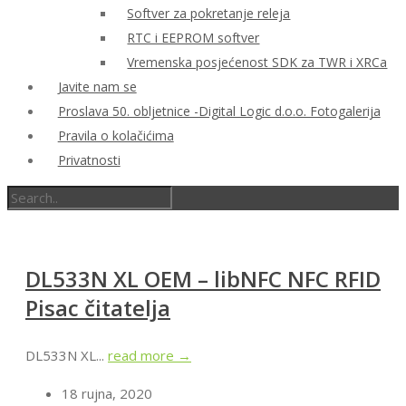
Softver za pokretanje releja
RTC i EEPROM softver
Vremenska posjećenost SDK za TWR i XRCa
Javite nam se
Proslava 50. obljetnice -Digital Logic d.o.o. Fotogalerija
Pravila o kolačićima
Privatnosti
DL533N XL OEM – libNFC NFC RFID
Pisac čitatelja
DL533N XL...
read more →
18 rujna, 2020