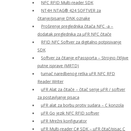
NFC RFID Multi-reader SDK
NT4H NTAG® 424 SOFTVER za
čitanje/pisanje DNK oznake
Proširenje preglednika čitača NFC -a –
dodatak preglednika za μFR NFC čitače
RFID NFC Softver za digitalno potpisivanje
SDK
Softver za čitanje ePassporta – Strojno čitljive
putne isprave (MRTD)
tumač naredbenog retka uFR NFC RFD
Reader Writer
uFR Alat za čitače – čitač serije μFR / softver
za postavljanje pisaca
μFR alat za borbu protiv sudara – C konzola
μFR Go jezik NFC RFID softver
μFR Mrežni konfigurator
μFR Multi-reader C# SDK – μFR čitač/pisac C