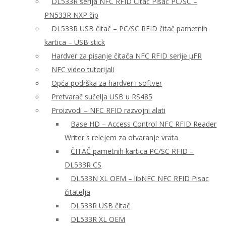
DL533R serija NFC RFID Čitač Pisač PC/SC –
PN533R NXP čip
DL533R USB čitač – PC/SC RFID čitač pametnih
kartica – USB stick
Hardver za pisanje čitača NFC RFID serije μFR
NFC video tutorijali
Opća podrška za hardver i softver
Pretvarač sučelja USB u RS485
Proizvodi – NFC RFID razvojni alati
Base HD – Access Control NFC RFID Reader
Writer s relejem za otvaranje vrata
ČITAČ pametnih kartica PC/SC RFID –
DL533R CS
DL533N XL OEM – libNFC NFC RFID Pisac
čitatelja
DL533R USB čitač
DL533R XL OEM