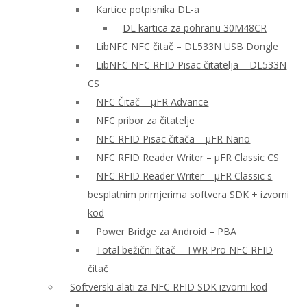
Kartice potpisnika DL-a
DL kartica za pohranu 30M48CR
LibNFC NFC čitač – DL533N USB Dongle
LibNFC NFC RFID Pisac čitatelja – DL533N
CS
NFC Čitač – μFR Advance
NFC pribor za čitatelje
NFC RFID Pisac čitača – μFR Nano
NFC RFID Reader Writer – μFR Classic CS
NFC RFID Reader Writer – μFR Classic s
besplatnim primjerima softvera SDK + izvorni
kod
Power Bridge za Android – PBA
Total bežični čitač – TWR Pro NFC RFID
čitač
Softverski alati za NFC RFID SDK izvorni kod