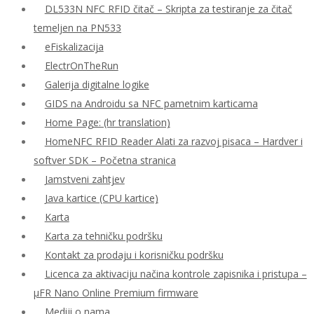
DL533N NFC RFID čitač – Skripta za testiranje za čitač
temeljen na PN533
eFiskalizacija
ElectrOnTheRun
Galerija digitalne logike
GIDS na Androidu sa NFC pametnim karticama
Home Page: (hr translation)
HomeNFC RFID Reader Alati za razvoj pisaca – Hardver i
softver SDK – Početna stranica
Jamstveni zahtjev
Java kartice (CPU kartice)
Karta
Karta za tehničku podršku
Kontakt za prodaju i korisničku podršku
Licenca za aktivaciju načina kontrole zapisnika i pristupa –
μFR Nano Online Premium firmware
Mediji o nama