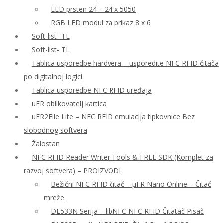
LED prsten 24 – 24 x 5050
RGB LED modul za prikaz 8 x 6
Soft-list- TL
Soft-list- TL
Tablica usporedbe hardvera – usporedite NFC RFID čitača
po digitalnoj logici
Tablica usporedbe NFC RFID uređaja
uFR oblikovatelj kartica
uFR2File Lite – NFC RFID emulacija tipkovnice Bez
slobodnog softvera
Žalostan
NFC RFID Reader Writer Tools & FREE SDK (Komplet za
razvoj softvera) – PROIZVODI
Bežični NFC RFID čitač – μFR Nano Online – Čitač
mreže
DL533N Serija – libNFC NFC RFID Čitatač Pisač