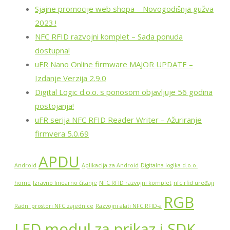
Sjajne promocije web shopa – Novogodišnja gužva
2023.!
NFC RFID razvojni komplet – Sada ponuda
dostupna!
uFR Nano Online firmware MAJOR UPDATE –
Izdanje Verzija 2.9.0
Digital Logic d.o.o. s ponosom objavljuje 56 godina
postojanja!
uFR serija NFC RFID Reader Writer – Ažuriranje
firmvera 5.0.69
APDU
Android
Aplikacija za Android
Digitalna logika d.o.o.
home
Izravno linearno čitanje
NFC RFID razvojni komplet
nfc rfid uređaji
RGB
Radni prostori NFC zajednice
Razvojni alati NFC RFID-a
LED modul za prikaz i SDK