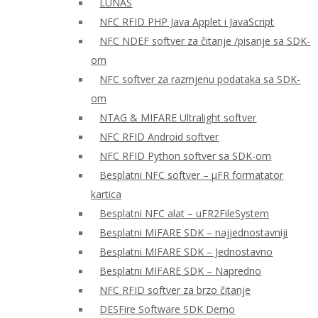
LUNAS
NFC RFID PHP Java Applet i JavaScript
NFC NDEF softver za čitanje /pisanje sa SDK-
om
NFC softver za razmjenu podataka sa SDK-
om
NTAG & MIFARE Ultralight softver
NFC RFID Android softver
NFC RFID Python softver sa SDK-om
Besplatni NFC softver – μFR formatator
kartica
Besplatni NFC alat – uFR2FileSystem
Besplatni MIFARE SDK – najjednostavniji
Besplatni MIFARE SDK – Jednostavno
Besplatni MIFARE SDK – Napredno
NFC RFID softver za brzo čitanje
DESFire Software SDK Demo