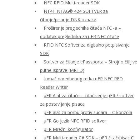
NFC RFID Multi-reader SDK
NT4H NTAG® 424 SOFTVER za
čitanje/pisanje DNK oznake
Proširenje preglednika čitača NFC -a –
dodatak preglednika za μFR NFC čitače
RFID NFC Softver za digitalno potpisivanje
SDK
Softver za čitanje ePassporta – Strojno čitljive
putne isprave (MRTD)
tumač naredbenog retka uFR NFC RFD
Reader Writer
uFR Alat za čitače – čitač serije μFR / softver
za postavljanje pisaca
μFR alat za borbu protiv sudara – C konzola
μFR Go jezik NFC RFID softver
μFR Mrežni konfigurator
μFR Multi-reader C# SDK – μFR čitač/pisac C