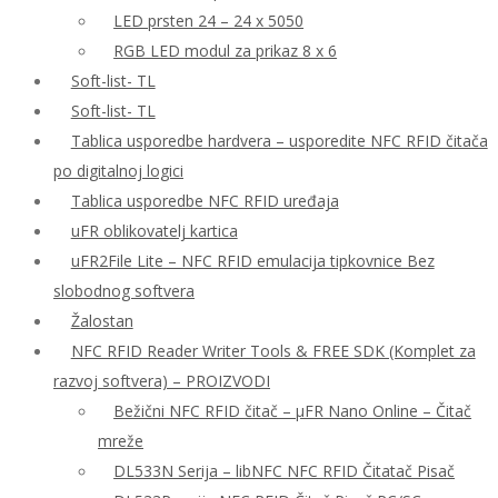
LED prsten 24 – 24 x 5050
RGB LED modul za prikaz 8 x 6
Soft-list- TL
Soft-list- TL
Tablica usporedbe hardvera – usporedite NFC RFID čitača
po digitalnoj logici
Tablica usporedbe NFC RFID uređaja
uFR oblikovatelj kartica
uFR2File Lite – NFC RFID emulacija tipkovnice Bez
slobodnog softvera
Žalostan
NFC RFID Reader Writer Tools & FREE SDK (Komplet za
razvoj softvera) – PROIZVODI
Bežični NFC RFID čitač – μFR Nano Online – Čitač
mreže
DL533N Serija – libNFC NFC RFID Čitatač Pisač