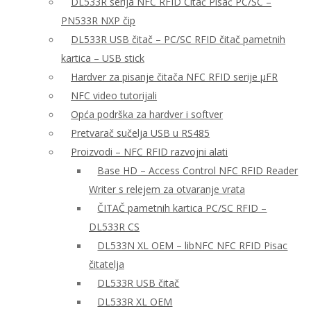
DL533R serija NFC RFID Čitač Pisač PC/SC –
PN533R NXP čip
DL533R USB čitač – PC/SC RFID čitač pametnih
kartica – USB stick
Hardver za pisanje čitača NFC RFID serije μFR
NFC video tutorijali
Opća podrška za hardver i softver
Pretvarač sučelja USB u RS485
Proizvodi – NFC RFID razvojni alati
Base HD – Access Control NFC RFID Reader
Writer s relejem za otvaranje vrata
ČITAČ pametnih kartica PC/SC RFID –
DL533R CS
DL533N XL OEM – libNFC NFC RFID Pisac
čitatelja
DL533R USB čitač
DL533R XL OEM