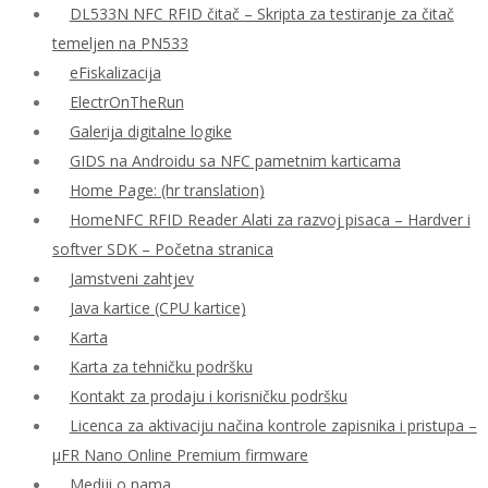
DL533N NFC RFID čitač – Skripta za testiranje za čitač
temeljen na PN533
eFiskalizacija
ElectrOnTheRun
Galerija digitalne logike
GIDS na Androidu sa NFC pametnim karticama
Home Page: (hr translation)
HomeNFC RFID Reader Alati za razvoj pisaca – Hardver i
softver SDK – Početna stranica
Jamstveni zahtjev
Java kartice (CPU kartice)
Karta
Karta za tehničku podršku
Kontakt za prodaju i korisničku podršku
Licenca za aktivaciju načina kontrole zapisnika i pristupa –
μFR Nano Online Premium firmware
Mediji o nama