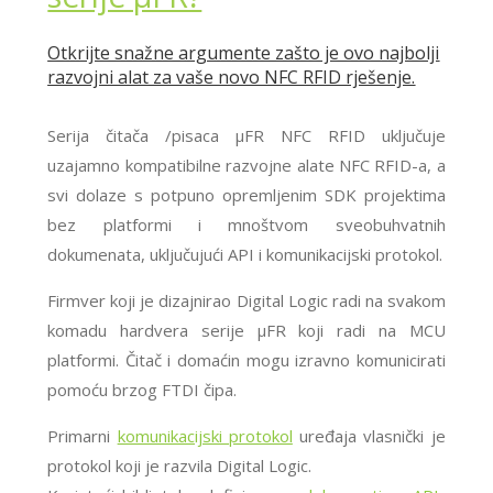
Otkrijte snažne argumente zašto je ovo najbolji
razvojni alat za vaše novo NFC RFID rješenje.
Serija čitača /pisaca μFR NFC RFID uključuje
uzajamno kompatibilne razvojne alate NFC RFID-a, a
svi dolaze s potpuno opremljenim SDK projektima
bez platformi i mnoštvom sveobuhvatnih
dokumenata, uključujući API i komunikacijski protokol.
Firmver koji je dizajnirao Digital Logic radi na svakom
komadu hardvera serije μFR koji radi na MCU
platformi. Čitač i domaćin mogu izravno komunicirati
pomoću brzog FTDI čipa.
Primarni
komunikacijski protokol
uređaja vlasnički je
protokol koji je razvila Digital Logic.