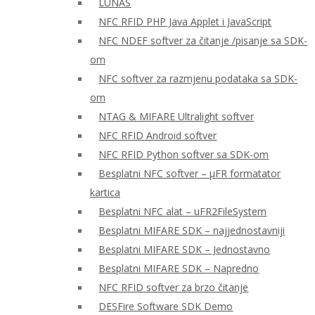
LUNAS
NFC RFID PHP Java Applet i JavaScript
NFC NDEF softver za čitanje /pisanje sa SDK-
om
NFC softver za razmjenu podataka sa SDK-
om
NTAG & MIFARE Ultralight softver
NFC RFID Android softver
NFC RFID Python softver sa SDK-om
Besplatni NFC softver – μFR formatator
kartica
Besplatni NFC alat – uFR2FileSystem
Besplatni MIFARE SDK – najjednostavniji
Besplatni MIFARE SDK – Jednostavno
Besplatni MIFARE SDK – Napredno
NFC RFID softver za brzo čitanje
DESFire Software SDK Demo