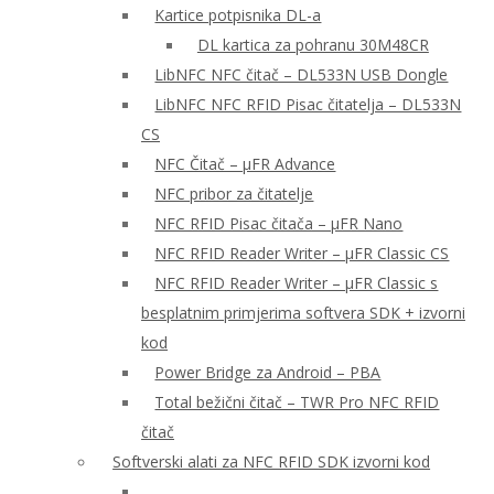
Kartice potpisnika DL-a
DL kartica za pohranu 30M48CR
LibNFC NFC čitač – DL533N USB Dongle
LibNFC NFC RFID Pisac čitatelja – DL533N
CS
NFC Čitač – μFR Advance
NFC pribor za čitatelje
NFC RFID Pisac čitača – μFR Nano
NFC RFID Reader Writer – μFR Classic CS
NFC RFID Reader Writer – μFR Classic s
besplatnim primjerima softvera SDK + izvorni
kod
Power Bridge za Android – PBA
Total bežični čitač – TWR Pro NFC RFID
čitač
Softverski alati za NFC RFID SDK izvorni kod