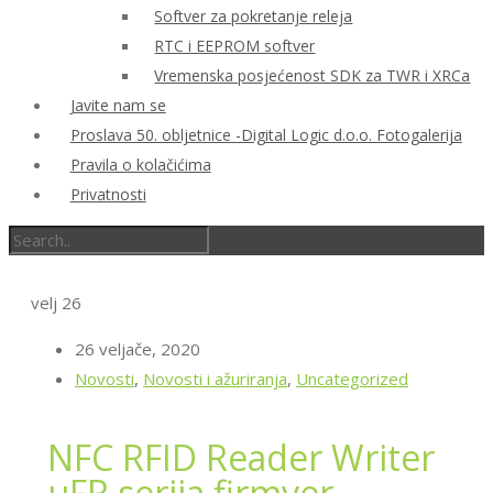
Softver za pokretanje releja
RTC i EEPROM softver
Vremenska posjećenost SDK za TWR i XRCa
Javite nam se
Proslava 50. obljetnice -Digital Logic d.o.o. Fotogalerija
Pravila o kolačićima
Privatnosti
velj
26
26 veljače, 2020
Novosti
,
Novosti i ažuriranja
,
Uncategorized
NFC RFID Reader Writer
μFR serija firmver