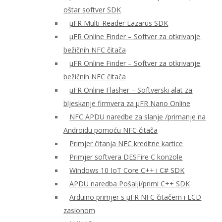
oštar softver SDK
μFR Multi-Reader Lazarus SDK
μFR Online Finder – Softver za otkrivanje
bežičnih NFC čitača
μFR Online Finder – Softver za otkrivanje
bežičnih NFC čitača
μFR Online Flasher – Softverski alat za
bljeskanje firmvera za μFR Nano Online
NFC APDU naredbe za slanje /primanje na
Androidu pomoću NFC čitača
Primjer čitanja NFC kreditne kartice
Primjer softvera DESFire C konzole
Windows 10 IoT Core C++ i C# SDK
APDU naredba Pošalji/primi C++ SDK
Arduino primjer s μFR NFC čitačem i LCD
zaslonom