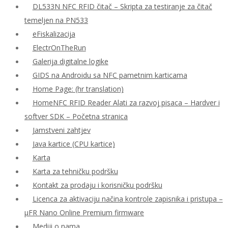
DL533N NFC RFID čitač – Skripta za testiranje za čitač
temeljen na PN533
eFiskalizacija
ElectrOnTheRun
Galerija digitalne logike
GIDS na Androidu sa NFC pametnim karticama
Home Page: (hr translation)
HomeNFC RFID Reader Alati za razvoj pisaca – Hardver i
softver SDK – Početna stranica
Jamstveni zahtjev
Java kartice (CPU kartice)
Karta
Karta za tehničku podršku
Kontakt za prodaju i korisničku podršku
Licenca za aktivaciju načina kontrole zapisnika i pristupa –
μFR Nano Online Premium firmware
Mediji o nama