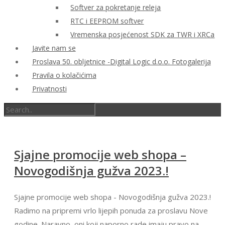
Softver za pokretanje releja
RTC i EEPROM softver
Vremenska posjećenost SDK za TWR i XRCa
Javite nam se
Proslava 50. obljetnice -Digital Logic d.o.o. Fotogalerija
Pravila o kolačićima
Privatnosti
Sjajne promocije web shopa –
Novogodišnja gužva 2023.!
Sjajne promocije web shopa - Novogodišnja gužva 2023.!
Radimo na pripremi vrlo lijepih ponuda za proslavu Nove
godine. Naravno, oni koji naporno rade imaju pravo na