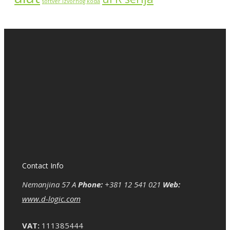
softver izvornog koda
Contact Info
Nemanjina 57 A
Phone:
+381 12 541 021
Web:
www.d-logic.com
VAT:
111385444