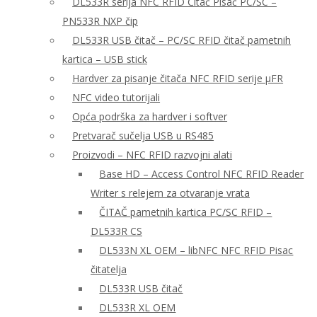
DL533R serija NFC RFID Čitač Pisač PC/SC –
PN533R NXP čip
DL533R USB čitač – PC/SC RFID čitač pametnih
kartica – USB stick
Hardver za pisanje čitača NFC RFID serije μFR
NFC video tutorijali
Opća podrška za hardver i softver
Pretvarač sučelja USB u RS485
Proizvodi – NFC RFID razvojni alati
Base HD – Access Control NFC RFID Reader
Writer s relejem za otvaranje vrata
ČITAČ pametnih kartica PC/SC RFID –
DL533R CS
DL533N XL OEM – libNFC NFC RFID Pisac
čitatelja
DL533R USB čitač
DL533R XL OEM