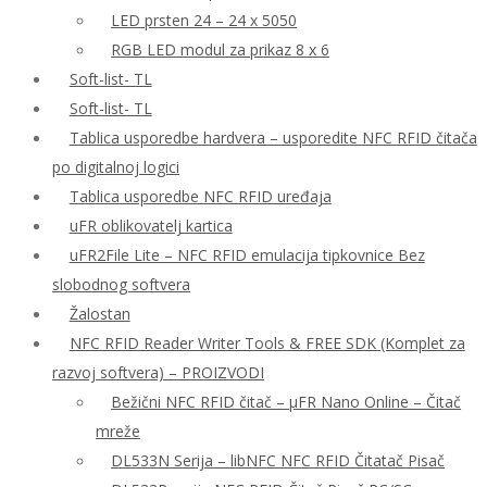
LED prsten 24 – 24 x 5050
RGB LED modul za prikaz 8 x 6
Soft-list- TL
Soft-list- TL
Tablica usporedbe hardvera – usporedite NFC RFID čitača
po digitalnoj logici
Tablica usporedbe NFC RFID uređaja
uFR oblikovatelj kartica
uFR2File Lite – NFC RFID emulacija tipkovnice Bez
slobodnog softvera
Žalostan
NFC RFID Reader Writer Tools & FREE SDK (Komplet za
razvoj softvera) – PROIZVODI
Bežični NFC RFID čitač – μFR Nano Online – Čitač
mreže
DL533N Serija – libNFC NFC RFID Čitatač Pisač