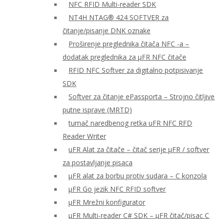
NFC RFID Multi-reader SDK
NT4H NTAG® 424 SOFTVER za
čitanje/pisanje DNK oznake
Proširenje preglednika čitača NFC -a –
dodatak preglednika za μFR NFC čitače
RFID NFC Softver za digitalno potpisivanje
SDK
Softver za čitanje ePassporta – Strojno čitljive
putne isprave (MRTD)
tumač naredbenog retka uFR NFC RFD
Reader Writer
uFR Alat za čitače – čitač serije μFR / softver
za postavljanje pisaca
μFR alat za borbu protiv sudara – C konzola
μFR Go jezik NFC RFID softver
μFR Mrežni konfigurator
μFR Multi-reader C# SDK – μFR čitač/pisac C