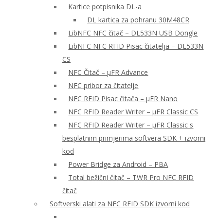
Kartice potpisnika DL-a
DL kartica za pohranu 30M48CR
LibNFC NFC čitač – DL533N USB Dongle
LibNFC NFC RFID Pisac čitatelja – DL533N
CS
NFC Čitač – μFR Advance
NFC pribor za čitatelje
NFC RFID Pisac čitača – μFR Nano
NFC RFID Reader Writer – μFR Classic CS
NFC RFID Reader Writer – μFR Classic s
besplatnim primjerima softvera SDK + izvorni
kod
Power Bridge za Android – PBA
Total bežični čitač – TWR Pro NFC RFID
čitač
Softverski alati za NFC RFID SDK izvorni kod