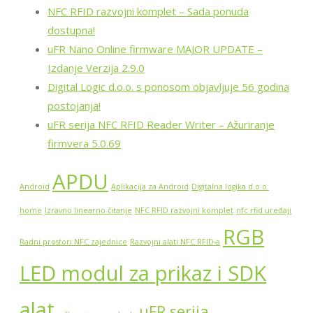
NFC RFID razvojni komplet – Sada ponuda
dostupna!
uFR Nano Online firmware MAJOR UPDATE –
Izdanje Verzija 2.9.0
Digital Logic d.o.o. s ponosom objavljuje 56 godina
postojanja!
uFR serija NFC RFID Reader Writer – Ažuriranje
firmvera 5.0.69
APDU
Android
Aplikacija za Android
Digitalna logika d.o.o.
home
Izravno linearno čitanje
NFC RFID razvojni komplet
nfc rfid uređaji
RGB
Radni prostori NFC zajednice
Razvojni alati NFC RFID-a
LED modul za prikaz i SDK
alat
uFR serija