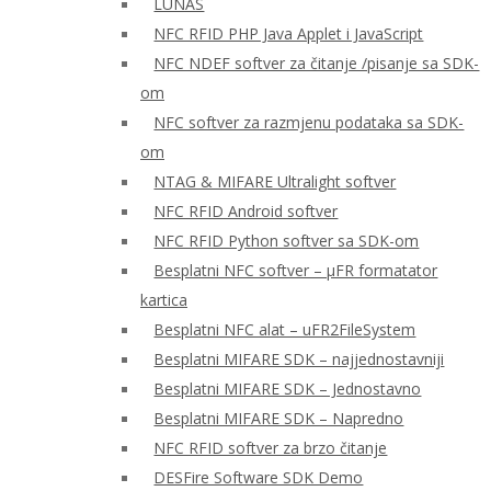
LUNAS
NFC RFID PHP Java Applet i JavaScript
NFC NDEF softver za čitanje /pisanje sa SDK-
om
NFC softver za razmjenu podataka sa SDK-
om
NTAG & MIFARE Ultralight softver
NFC RFID Android softver
NFC RFID Python softver sa SDK-om
Besplatni NFC softver – μFR formatator
kartica
Besplatni NFC alat – uFR2FileSystem
Besplatni MIFARE SDK – najjednostavniji
Besplatni MIFARE SDK – Jednostavno
Besplatni MIFARE SDK – Napredno
NFC RFID softver za brzo čitanje
DESFire Software SDK Demo