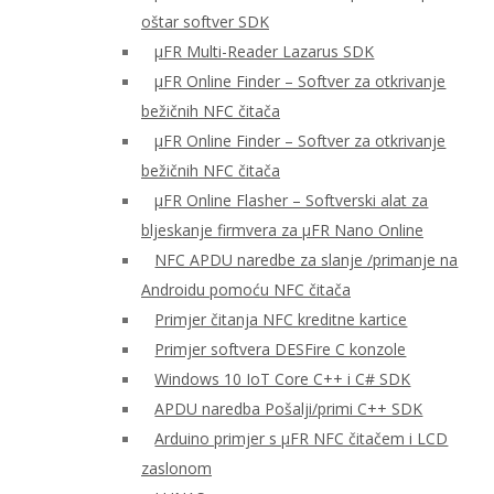
oštar softver SDK
μFR Multi-Reader Lazarus SDK
μFR Online Finder – Softver za otkrivanje
bežičnih NFC čitača
μFR Online Finder – Softver za otkrivanje
bežičnih NFC čitača
μFR Online Flasher – Softverski alat za
bljeskanje firmvera za μFR Nano Online
NFC APDU naredbe za slanje /primanje na
Androidu pomoću NFC čitača
Primjer čitanja NFC kreditne kartice
Primjer softvera DESFire C konzole
Windows 10 IoT Core C++ i C# SDK
APDU naredba Pošalji/primi C++ SDK
Arduino primjer s μFR NFC čitačem i LCD
zaslonom