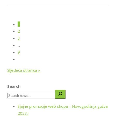
1
2
3
...
9
Sljedeća stranica »
Search
Sjajne promocije web shopa – Novogodišnja gužva
2023.!