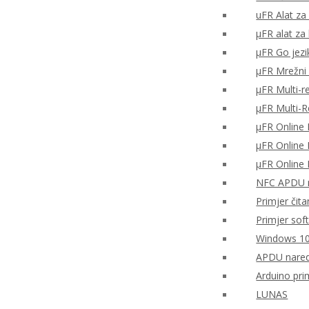
uFR Alat za 
μFR alat za
μFR Go jezi
μFR Mrežni 
μFR Multi-r
μFR Multi-
μFR Online 
μFR Online 
μFR Online 
NFC APDU n
Primjer čita
Primjer sof
Windows 10
APDU nared
Arduino pri
LUNAS