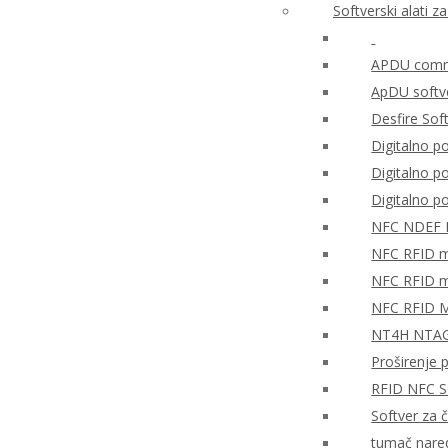
Softverski alati 
APDU comma
ApDU softv
Desfire Sof
Digitalno po
Digitalno 
Digitalno 
NFC NDEF
NFC RFID mo
NFC RFID mo
NFC RFID M
NT4H NTAG®
Proširenje 
RFID NFC So
Softver za 
tumač nare