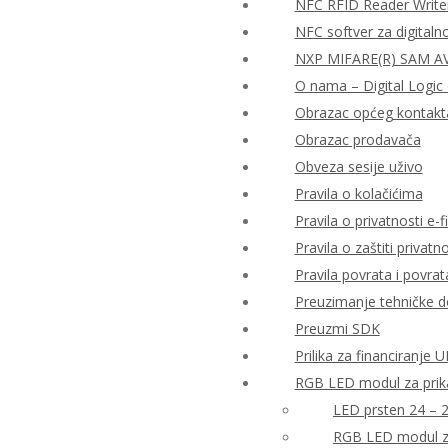
NFC RFID Reader Write
NFC softver za digitaln
NXP MIFARE(R) SAM AV2
O nama – Digital Logic 
Obrazac općeg kontakt
Obrazac prodavača
Obveza sesije uživo
Pravila o kolačićima
Pravila o privatnosti e-fi
Pravila o zaštiti priva
Pravila povrata i povra
Preuzimanje tehničke 
Preuzmi SDK
Prilika za financiranje
RGB LED modul za prika
LED prsten 24 – 
RGB LED modul za