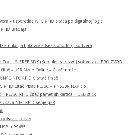
era – usporedite NFC RFID čitača po digitalnoj logici
 RFID uređaja
ID emulacija tipkovnice Bez slobodnog softvera
r Tools & FREE SDK (Komplet za razvoj softvera) – PROIZVODI
 čitač – μFR Nano Online – Čitač mreže
libNFC NFC RFID Čitatač Pisač
C RFID Čitač Pisač PC/SC – PN533R NXP čip
– PC/SC RFID čitač pametnih kartica – USB stick
e čitača NFC RFID serije μFR
li
ardver i softver
a USB u RS485
FID razvojni alati