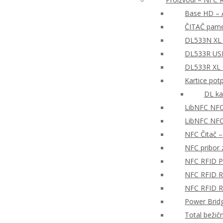
Base HD – A
ČITAČ pame
DL533N XL 
DL533R USB
DL533R XL
Kartice pot
DL ka
LibNFC NFC
LibNFC NFC 
NFC Čitač 
NFC pribor z
NFC RFID P
NFC RFID Re
NFC RFID Re
Power Brid
Total bežič