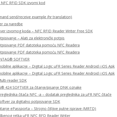
za NFC RFID SDK izvorni kod
nd send/receive example (hr translation)
er za naredbe
tver izvornog koda – NFC RFID Reader Writer Free SDK
tpisivanje – Alati za elektronički potpis
potpisivanje PDF datoteka pomoću NFC Readera
potpisivanje PDF datoteka pomoću NFC Readera
 NTAG® SOFTVER
bilne aplikacije – Digital Logic uFR Series Reader Android i iOS Apk
bilne aplikacije – Digital Logic uFR Series Reader Android i iOS Apk
ulti-reader SDK
 424 SOFTVER za čitanje/pisanje DNK oznake
preglednika čitača NFC -a – dodatak preglednika za μFR NFC čitače
ftver za digitalno potpisivanje SDK
čitanje ePassporta – Strojno čitljive putne isprave (MRTD)
dbenog retka uFR NFC RFD Reader Writer