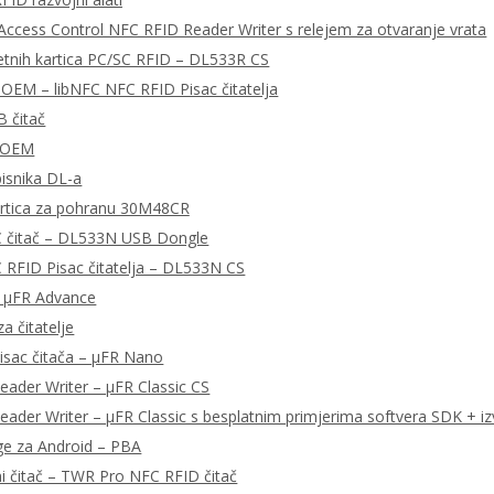
ccess Control NFC RFID Reader Writer s relejem za otvaranje vrata
tnih kartica PC/SC RFID – DL533R CS
OEM – libNFC NFC RFID Pisac čitatelja
 čitač
 OEM
pisnika DL-a
rtica za pohranu 30M48CR
 čitač – DL533N USB Dongle
RFID Pisac čitatelja – DL533N CS
– μFR Advance
a čitatelje
isac čitača – μFR Nano
ader Writer – μFR Classic CS
ader Writer – μFR Classic s besplatnim primjerima softvera SDK + iz
ge za Android – PBA
ni čitač – TWR Pro NFC RFID čitač