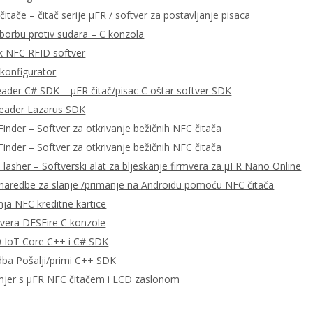
čitače – čitač serije μFR / softver za postavljanje pisaca
 borbu protiv sudara – C konzola
k NFC RFID softver
konfigurator
eader C# SDK – μFR čitač/pisac C oštar softver SDK
Reader Lazarus SDK
Finder – Softver za otkrivanje bežičnih NFC čitača
Finder – Softver za otkrivanje bežičnih NFC čitača
Flasher – Softverski alat za bljeskanje firmvera za μFR Nano Online
aredbe za slanje /primanje na Androidu pomoću NFC čitača
nja NFC kreditne kartice
tvera DESFire C konzole
 IoT Core C++ i C# SDK
ba Pošalji/primi C++ SDK
mjer s μFR NFC čitačem i LCD zaslonom