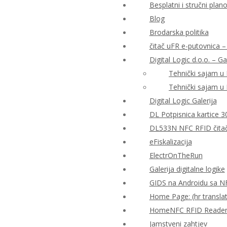
Besplatni i stručni plan
Blog
Brodarska politika
čitač uFR e-putovnica – 
Digital Logic d.o.o. – Ga
Tehnički sajam u
Tehnički sajam u
Digital Logic Galerija
DL Potpisnica kartice 3
DL533N NFC RFID čitač 
eFiskalizacija
ElectrOnTheRun
Galerija digitalne logike
GIDS na Androidu sa N
Home Page: (hr translat
HomeNFC RFID Reader Al
Jamstveni zahtjev