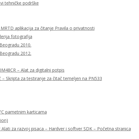
ovi tehničke podrške
MRTD aplikacija za čitanje Pravila o privatnosti
lerija fotografija
 Beogradu 2010.
 Beogradu 2012.
0M48CR – Alat za digitalni potpis
– Skripta za testiranje za čitač temeljen na PN533
FC pametnim karticama
ion)
ati za razvoj pisaca – Hardver i softver SDK – Početna stranica