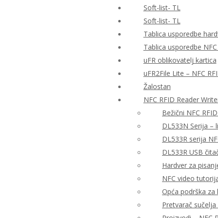
Soft-list- TL
Soft-list- TL
Tablica usporedbe hardv
Tablica usporedbe NFC
uFR oblikovatelj kartica
uFR2File Lite – NFC RF
Žalostan
NFC RFID Reader Write
Bežični NFC RFID
DL533N Serija – 
DL533R serija NF
DL533R USB čitač 
Hardver za pisanj
NFC video tutorija
Opća podrška za h
Pretvarač sučelj
Proizvodi – NFC R