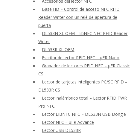
Accesorios del lector NFC
Base HD – Control de acceso NFC RFID
Reader Writer con un relé de apertura de
puerta
DL533N XL OEM – libNFC NFC RFID Reader
Writer
DL533R XL OEM
Escritor de lector RFID NFC – μFR Nano
Grabador de lectores RFID NFC – μFR Classic
CS
Lector de tarjetas inteligentes PC/SC RFID –
DL533R CS
Lector inalámbrico total – Lector RFID TWR
Pro NFC
Lector LIBNFC NFC – DL533N USB Dongle
Lector NFC – μFR Advance
Lector USB DL533R