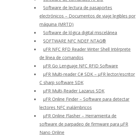
Software de lectura de pasaportes
electrónicos – Documentos de viaje legibles por
máquina (MRTD)
Software de lógica digital miscelánea
SOFTWARE NFC NDEF NTAG®
uFR NFC RFD Reader Writer Shell Intérprete
de línea de comandos
μFR Go Lenguaje NFC RFID Software
μFR Multi-reader C# SDK – μFR lector/escritor
C sharp software SDK
μFR Multi-Reader Lazarus SDK
μFR Online Finder – Software para detectar
lectores NFC inalámbricos
μFR Online Flasher – Herramienta de
software de parpadeo de firmware para μFR
Nano Online