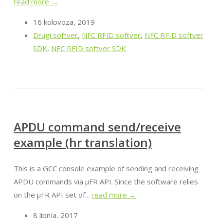
read more →
16 kolovoza, 2019
Drugi softver
,
NFC RFID softver
,
NFC RFID softver
SDK
,
NFC RFID softver SDK
APDU command send/receive
example (hr translation)
This is a GCC console example of sending and receiving
APDU commands via µFR API. Since the software relies
on the µFR API set of...
read more →
8 lipnja, 2017