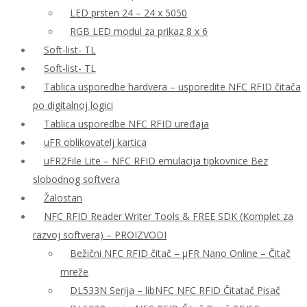
LED prsten 24 – 24 x 5050
RGB LED modul za prikaz 8 x 6
Soft-list- TL
Soft-list- TL
Tablica usporedbe hardvera – usporedite NFC RFID čitača
po digitalnoj logici
Tablica usporedbe NFC RFID uređaja
uFR oblikovatelj kartica
uFR2File Lite – NFC RFID emulacija tipkovnice Bez
slobodnog softvera
Žalostan
NFC RFID Reader Writer Tools & FREE SDK (Komplet za
razvoj softvera) – PROIZVODI
Bežični NFC RFID čitač – μFR Nano Online – Čitač
mreže
DL533N Serija – libNFC NFC RFID Čitatač Pisač