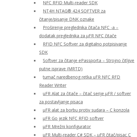
NFC RFID Multi-reader SDK
NT4H NTAG® 424 SOFTVER za
čitanje/pisanje DNK oznake
Proširenje preglednika čitača NFC -a –
dodatak preglednika za μFR NFC čitače
RFID NFC Softver za digitalno potpisivanje
SDK
Softver za čitanje ePassporta – Strojno čitljive
putne isprave (MRTD)
tumač naredbenog retka uFR NFC RFD
Reader Writer
uFR Alat za čitače – čitač serije μFR / softver
za postavljanje pisaca
μFR alat za borbu protiv sudara – C konzola
μFR Go jezik NFC RFID softver
μFR Mrežni konfigurator
μFR Multi-reader C# SDK – μFR čitač/pisac C