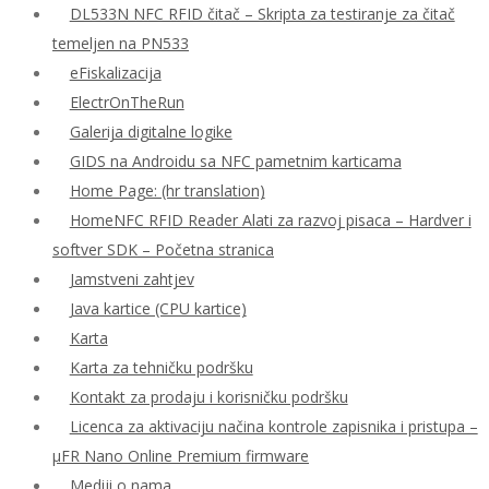
DL533N NFC RFID čitač – Skripta za testiranje za čitač
temeljen na PN533
eFiskalizacija
ElectrOnTheRun
Galerija digitalne logike
GIDS na Androidu sa NFC pametnim karticama
Home Page: (hr translation)
HomeNFC RFID Reader Alati za razvoj pisaca – Hardver i
softver SDK – Početna stranica
Jamstveni zahtjev
Java kartice (CPU kartice)
Karta
Karta za tehničku podršku
Kontakt za prodaju i korisničku podršku
Licenca za aktivaciju načina kontrole zapisnika i pristupa –
μFR Nano Online Premium firmware
Mediji o nama