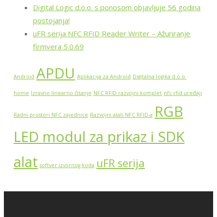
Digital Logic d.o.o. s ponosom objavljuje 56 godina
postojanja!
uFR serija NFC RFID Reader Writer – Ažuriranje
firmvera 5.0.69
APDU
Android
Aplikacija za Android
Digitalna logika d.o.o.
home
Izravno linearno čitanje
NFC RFID razvojni komplet
nfc rfid uređaji
RGB
Radni prostori NFC zajednice
Razvojni alati NFC RFID-a
LED modul za prikaz i SDK
alat
uFR serija
softver izvornog koda