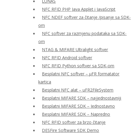
LUNAS
NFC RFID PHP Java Applet i JavaScript
NFC NDEF softver za čitanje /pisanje sa SDK-
om
NFC softver za razmjenu podataka sa SDK-
om
NTAG & MIFARE Ultralight softver
NFC RFID Android softver
NFC RFID Python softver sa SDK-om
Besplatni NFC softver – μFR formatator
kartica
Besplatni NFC alat – uFR2FileSystem
Besplatni MIFARE SDK – najjednostavniji
Besplatni MIFARE SDK – Jednostavno
Besplatni MIFARE SDK – Napredno
NFC RFID softver za brzo čitanje
DESFire Software SDK Demo