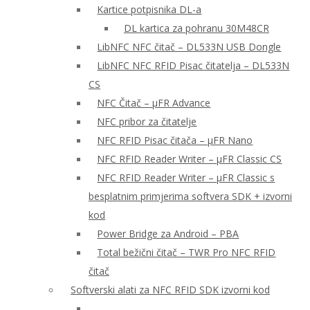
Kartice potpisnika DL-a
DL kartica za pohranu 30M48CR
LibNFC NFC čitač – DL533N USB Dongle
LibNFC NFC RFID Pisac čitatelja – DL533N
CS
NFC Čitač – μFR Advance
NFC pribor za čitatelje
NFC RFID Pisac čitača – μFR Nano
NFC RFID Reader Writer – μFR Classic CS
NFC RFID Reader Writer – μFR Classic s
besplatnim primjerima softvera SDK + izvorni
kod
Power Bridge za Android – PBA
Total bežični čitač – TWR Pro NFC RFID
čitač
Softverski alati za NFC RFID SDK izvorni kod