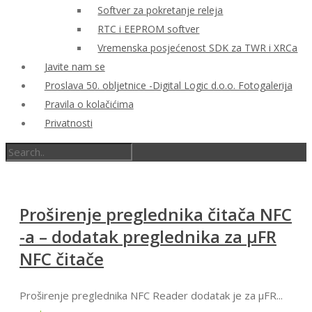
Softver za pokretanje releja
RTC i EEPROM softver
Vremenska posjećenost SDK za TWR i XRCa
Javite nam se
Proslava 50. obljetnice -Digital Logic d.o.o. Fotogalerija
Pravila o kolačićima
Privatnosti
Proširenje preglednika čitača NFC
-a – dodatak preglednika za μFR
NFC čitače
Proširenje preglednika NFC Reader dodatak je za μFR...