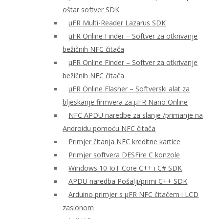
oštar softver SDK
μFR Multi-Reader Lazarus SDK
μFR Online Finder – Softver za otkrivanje
bežičnih NFC čitača
μFR Online Finder – Softver za otkrivanje
bežičnih NFC čitača
μFR Online Flasher – Softverski alat za
bljeskanje firmvera za μFR Nano Online
NFC APDU naredbe za slanje /primanje na
Androidu pomoću NFC čitača
Primjer čitanja NFC kreditne kartice
Primjer softvera DESFire C konzole
Windows 10 IoT Core C++ i C# SDK
APDU naredba Pošalji/primi C++ SDK
Arduino primjer s μFR NFC čitačem i LCD
zaslonom