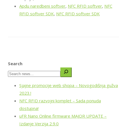
Apdu naredbeni softver
,
NFC RFID softver
,
NFC
RFID softver SDK
,
NFC RFID softver SDK
Search
Sjajne promocije web shopa – Novogodišnja gužva
2023.!
NFC RFID razvojni komplet – Sada ponuda
dostupna!
uFR Nano Online firmware MAJOR UPDATE –
Izdanje Verzija 2.9.0