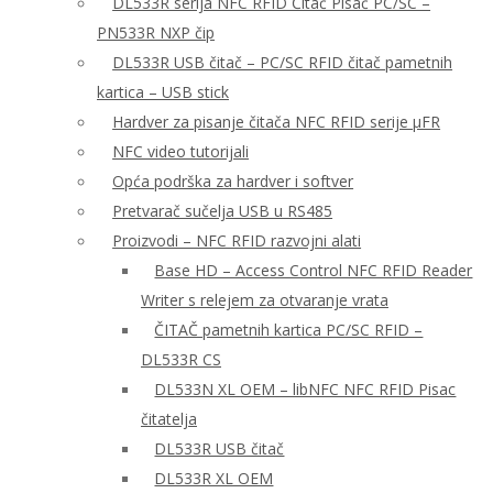
DL533R serija NFC RFID Čitač Pisač PC/SC –
PN533R NXP čip
DL533R USB čitač – PC/SC RFID čitač pametnih
kartica – USB stick
Hardver za pisanje čitača NFC RFID serije μFR
NFC video tutorijali
Opća podrška za hardver i softver
Pretvarač sučelja USB u RS485
Proizvodi – NFC RFID razvojni alati
Base HD – Access Control NFC RFID Reader
Writer s relejem za otvaranje vrata
ČITAČ pametnih kartica PC/SC RFID –
DL533R CS
DL533N XL OEM – libNFC NFC RFID Pisac
čitatelja
DL533R USB čitač
DL533R XL OEM