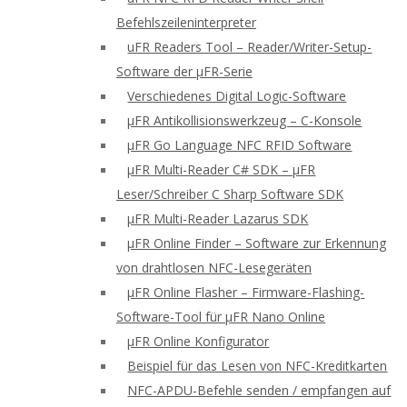
Befehlszeileninterpreter
uFR Readers Tool – Reader/Writer-Setup-
Software der μFR-Serie
Verschiedenes Digital Logic-Software
μFR Antikollisionswerkzeug – C-Konsole
μFR Go Language NFC RFID Software
μFR Multi-Reader C# SDK – μFR
Leser/Schreiber C Sharp Software SDK
μFR Multi-Reader Lazarus SDK
μFR Online Finder – Software zur Erkennung
von drahtlosen NFC-Lesegeräten
μFR Online Flasher – Firmware-Flashing-
Software-Tool für μFR Nano Online
μFR Online Konfigurator
Beispiel für das Lesen von NFC-Kreditkarten
NFC-APDU-Befehle senden / empfangen auf