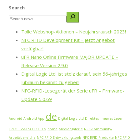
Search
Tolle Webshop-Aktionen – Neujahrsrausch 2023!
NFC RFID Development Kit – jetzt Angebot
verfügbar!
uFR Nano Online Firmware MAJOR UPDATE –
Release Version 2.9.0
Digital Logic Ltd. ist stolz darauf, sein 56-jähriges
Jubiläum bekannt zu geben!
NFC-RFID-Lesegerät der Serie uFR – Firmware-
Update 5.0.69
de
Android
Android-App
Digital Logic Ltd
Direktes lineares Lesen
ERFOLGSGESCHICHTEN
home
Mediengalerie
NFC-Community-
Arbeitsbereiche
NFC-RFID-Entwicklungstools
NFC-RFID-Produkte
NFC RFID