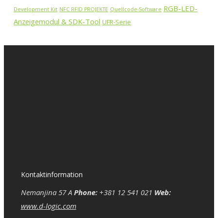
RGB-LED-
Development Kit
NFC RFID PROJEKTE
Quellcode-Software
Anzeigemodul & SDK-Tool
UFR-Serie
Kontaktinformation
Nemanjina 57 A
Phone:
+381 12 541 021
Web:
www.d-logic.com