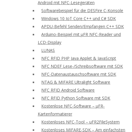
Android mit NFC-Lesegeräten
Softwarebeispiel für die DESFire C-Konsole
Windows 10 IoT Core C++ und C# SDK
APDU-Befehl Senden/Empfangen C++ SDK
Arduino-Beispiel mit μFR NFC-Reader und
LCD-Display
LUNAS
NFC RFID PHP Java Applet & JavaScript
NFC NDEF Lese-/Schreibsoftware mit SDK
NFC-Datenaustauschsoftware mit SDK
NTAG & MIFARE Ultralight Software
NFC RFID Android Software
NFC RFID Python Software mit SDK
Kostenlose NFC-Software – μFR-
Kartenformatierer
Kostenloses NFC-Tool – uFR2FileSystem
Kostenloses MIFARE-SDK – Am einfachsten