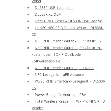
Writer
DL533R USB-Lesegerät
DL533R XL OEM
LibNFC NFC Leser – DL533N USB Dongle
LibNFC NFC RFID Reader Writer – DL533N
CS
NFC RFID Reader Writer – μFR Classic CS
NFC RFID Reader Writer – μFR Classic mit
kostenlosem SDK + Quellcode
Softwarebeispiele
NFC RFID Reader Writer – μFR Nano
NFC-Lesegerät – μFR Advance
PC/SC RFID Smartcard-Lesegerät – DL533R
CS
Power Bridge für Android – PBA
Total Wireless Reader – TWR Pro NFC RFID
Reader