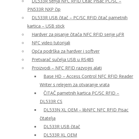
DL533R serija NFC RFID Čitač Pisač PC/SC –
PN533R NXP čip
DL533R USB čitač – PC/SC RFID čitač pametnih
kartica – USB stick
Hardver za pisanje čitača NFC RFID serije μFR
NFC video tutorijali
Opća podrška za hardver i softver
Pretvarač sučelja USB u RS485
Proizvodi – NFC RFID razvojni alati
Base HD – Access Control NFC RFID Reader
Writer s relejem za otvaranje vrata
ČITAČ pametnih kartica PC/SC RFID –
DL533R CS
DL533N XL OEM – libNFC NFC RFID Pisac
čitatelja
DL533R USB čitač
DL533R XL OEM