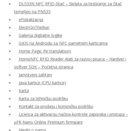
DL533N NFC RFID čitač – Skripta za testiranje za čitač
temeljen na PN533
eFiskalizacija
ElectrOnTheRun
Galerija digitalne logike
GIDS na Androidu sa NFC pametnim karticama
Home Page: (hr translation)
HomeNFC RFID Reader Alati za razvoj pisaca – Hardver i
softver SDK – Početna stranica
Jamstveni zahtjev
Java kartice (CPU kartice)
Karta
Karta za tehničku podršku
Kontakt za prodaju i korisničku podršku
Licenca za aktivaciju načina kontrole zapisnika i pristupa –
μFR Nano Online Premium firmware
Mediji o nama