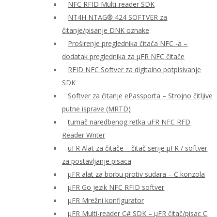
NFC RFID Multi-reader SDK
NT4H NTAG® 424 SOFTVER za
čitanje/pisanje DNK oznake
Proširenje preglednika čitača NFC -a –
dodatak preglednika za μFR NFC čitače
RFID NFC Softver za digitalno potpisivanje
SDK
Softver za čitanje ePassporta – Strojno čitljive
putne isprave (MRTD)
tumač naredbenog retka uFR NFC RFD
Reader Writer
uFR Alat za čitače – čitač serije μFR / softver
za postavljanje pisaca
μFR alat za borbu protiv sudara – C konzola
μFR Go jezik NFC RFID softver
μFR Mrežni konfigurator
μFR Multi-reader C# SDK – μFR čitač/pisac C