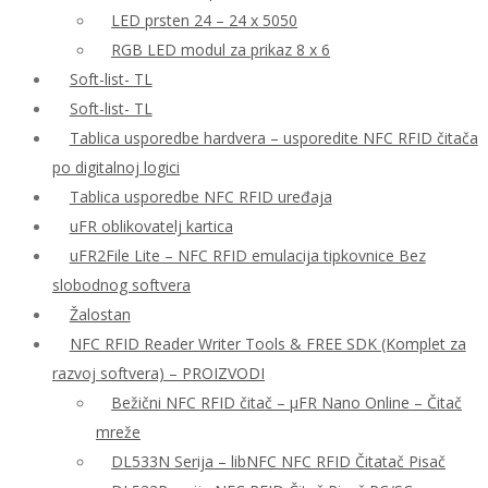
LED prsten 24 – 24 x 5050
RGB LED modul za prikaz 8 x 6
Soft-list- TL
Soft-list- TL
Tablica usporedbe hardvera – usporedite NFC RFID čitača
po digitalnoj logici
Tablica usporedbe NFC RFID uređaja
uFR oblikovatelj kartica
uFR2File Lite – NFC RFID emulacija tipkovnice Bez
slobodnog softvera
Žalostan
NFC RFID Reader Writer Tools & FREE SDK (Komplet za
razvoj softvera) – PROIZVODI
Bežični NFC RFID čitač – μFR Nano Online – Čitač
mreže
DL533N Serija – libNFC NFC RFID Čitatač Pisač