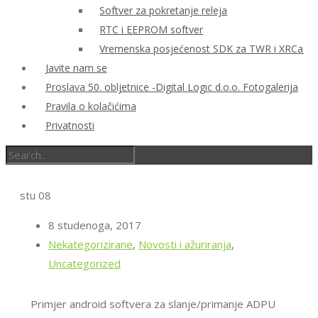
Softver za pokretanje releja
RTC i EEPROM softver
Vremenska posjećenost SDK za TWR i XRCa
Javite nam se
Proslava 50. obljetnice -Digital Logic d.o.o. Fotogalerija
Pravila o kolačićima
Privatnosti
stu
08
8 studenoga, 2017
Nekategorizirane
,
Novosti i ažuriranja
,
Uncategorized
Primjer android softvera za slanje/primanje ADPU