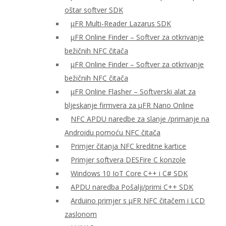
oštar softver SDK
μFR Multi-Reader Lazarus SDK
μFR Online Finder – Softver za otkrivanje
bežičnih NFC čitača
μFR Online Finder – Softver za otkrivanje
bežičnih NFC čitača
μFR Online Flasher – Softverski alat za
bljeskanje firmvera za μFR Nano Online
NFC APDU naredbe za slanje /primanje na
Androidu pomoću NFC čitača
Primjer čitanja NFC kreditne kartice
Primjer softvera DESFire C konzole
Windows 10 IoT Core C++ i C# SDK
APDU naredba Pošalji/primi C++ SDK
Arduino primjer s μFR NFC čitačem i LCD
zaslonom