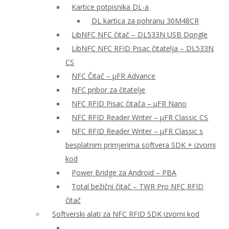
Kartice potpisnika DL-a
DL kartica za pohranu 30M48CR
LibNFC NFC čitač – DL533N USB Dongle
LibNFC NFC RFID Pisac čitatelja – DL533N
CS
NFC Čitač – μFR Advance
NFC pribor za čitatelje
NFC RFID Pisac čitača – μFR Nano
NFC RFID Reader Writer – μFR Classic CS
NFC RFID Reader Writer – μFR Classic s
besplatnim primjerima softvera SDK + izvorni
kod
Power Bridge za Android – PBA
Total bežični čitač – TWR Pro NFC RFID
čitač
Softverski alati za NFC RFID SDK izvorni kod