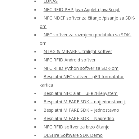
LUNAS
NFC RFID PHP Java Applet i JavaScript
NFC NDEF softver za čitanje /pisanje sa SDK-
om
NFC softver za razmjenu podataka sa SDK-
om
NTAG & MIFARE Ultralight softver
NFC RFID Android softver
NFC RFID Python softver sa SDK-om
Besplatni NFC softver – μFR formatator
kartica
Besplatni NFC alat – uFR2FileSystem
Besplatni MIFARE SDK – najjednostavniji
Besplatni MIFARE SDK – Jednostavno
Besplatni MIFARE SDK – Napredno
NFC RFID softver za brzo čitanje
DESFire Software SDK Demo