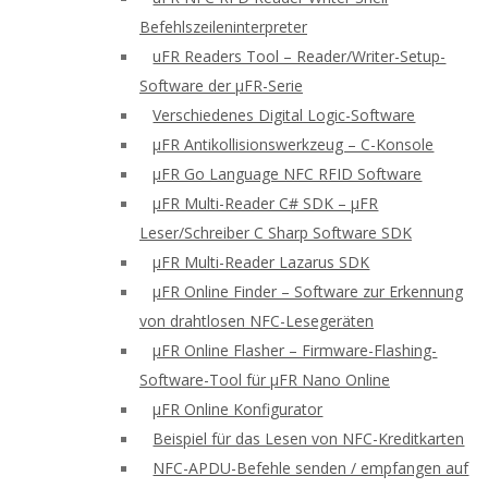
Befehlszeileninterpreter
uFR Readers Tool – Reader/Writer-Setup-
Software der μFR-Serie
Verschiedenes Digital Logic-Software
μFR Antikollisionswerkzeug – C-Konsole
μFR Go Language NFC RFID Software
μFR Multi-Reader C# SDK – μFR
Leser/Schreiber C Sharp Software SDK
μFR Multi-Reader Lazarus SDK
μFR Online Finder – Software zur Erkennung
von drahtlosen NFC-Lesegeräten
μFR Online Flasher – Firmware-Flashing-
Software-Tool für μFR Nano Online
μFR Online Konfigurator
Beispiel für das Lesen von NFC-Kreditkarten
NFC-APDU-Befehle senden / empfangen auf