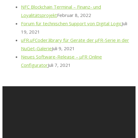
NFC Blockchain Terminal – Finanz- und
Loyalitätsprojekt
Februar 8, 2022
Forum für technischen Support von Digital Logic
Juli
19, 2021
uFR.uFCoder.library für Geräte der μFR-Serie in der
NuGet-Galerie
Juli 9, 2021
Neues Software-Release – μFR Online
Configurator
Juli 7, 2021