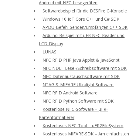
Android mit NFC-Lesegeräten
Softwarebeispiel für die DESFire C-Konsole
Windows 10 IoT Core C++ und C# SDK
APDU-Befehl Senden/Empfangen C++ SDK
Arduino-Beispiel mit μFR NFC-Reader und
LCD-Display
LUNAS
NFC RFID PHP Java Applet & JavaScript
NFC NDEF Lese-/Schreibsoftware mit SDK
NFC-Datenaustauschsoftware mit SDK
NTAG & MIFARE Ultralight Software
NFC RFID Android Software
NFC RFID Python Software mit SDK
Kostenlose NFC-Software – μFR-
Kartenformatierer
Kostenloses NFC-Tool – uFR2FileSystem
Kostenloses MIFARE-SDK – Am einfachsten