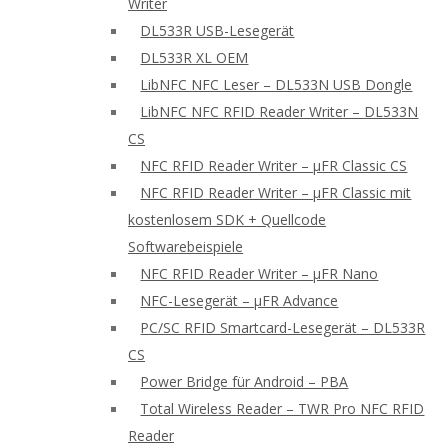
Writer
DL533R USB-Lesegerät
DL533R XL OEM
LibNFC NFC Leser – DL533N USB Dongle
LibNFC NFC RFID Reader Writer – DL533N
CS
NFC RFID Reader Writer – μFR Classic CS
NFC RFID Reader Writer – μFR Classic mit
kostenlosem SDK + Quellcode
Softwarebeispiele
NFC RFID Reader Writer – μFR Nano
NFC-Lesegerät – μFR Advance
PC/SC RFID Smartcard-Lesegerät – DL533R
CS
Power Bridge für Android – PBA
Total Wireless Reader – TWR Pro NFC RFID
Reader