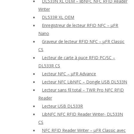
DL533N XL OEM – libNFC NFC RFID Reader
Writer
DL533R XL OEM
Enregistreur de lecteur RFID NFC – μFR
Nano
Graveur de lecteur RFID NFC – μFR Classic
CS
Lecteur de carte à puce RFID PC/SC –
DL533R CS
Lecteur NFC – μFR Advance
Lecteur NFC LibNFC – Dongle USB DL533N
Lecteur sans fil total – TWR Pro NFC RFID
Reader
Lecteur USB DL533R
LibNFC NFC RFID Reader Writer- DL533N
CS
NFC RFID Reader Writer – μFR Classic avec