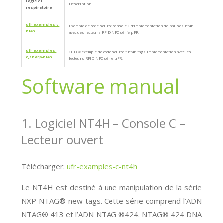
Logiciel
Description
respiratoire
ufr-exemples-c-
Exemple de code source console C d’implémentation de balises nt4h
nt4h
avec des lecteurs RFID NFC série μFR.
ufr-exemples-
Gui C# exemple de code source f nt4h tags implémentation avec les
c_sharp-nt4h
lecteurs RFID NFC série μFR.
Software manual
1. Logiciel NT4H – Console C –
Lecteur ouvert
Télécharger:
ufr-examples-c-nt4h
Le NT4H est destiné à une manipulation de la série
NXP NTAG® new tags. Cette série comprend l’ADN
NTAG® 413 et l’ADN NTAG ®424. NTAG® 424 DNA