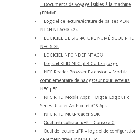
– Documents de voyage lisibles à la machine
(TRMM)
Logiciel de lecture/écriture de balises ADN
NT4H NTAG® 424
LOGICIEL DE SIGNATURE NUMÉRIQUE RFID
NFC SDK
LOGICIEL NFC NDEF NTAG®
Logiciel RFID NFC μFR Go Language
NFC Reader Browser Extension – Module
complémentaire de navigateur pour lecteurs
NFC μFR
NFC RFID Mobile Apps – Digital Logic uFR
Series Reader Android et iOS Apk
NFC RFID Multi-reader SDK
Outil anti-collision μFR – Console C
Outil de lecture uFR – logiciel de configuration
de lecteur/graveur série μFR