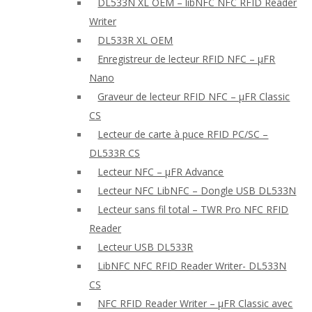
DL533N XL OEM – libNFC NFC RFID Reader
Writer
DL533R XL OEM
Enregistreur de lecteur RFID NFC – μFR
Nano
Graveur de lecteur RFID NFC – μFR Classic
CS
Lecteur de carte à puce RFID PC/SC –
DL533R CS
Lecteur NFC – μFR Advance
Lecteur NFC LibNFC – Dongle USB DL533N
Lecteur sans fil total – TWR Pro NFC RFID
Reader
Lecteur USB DL533R
LibNFC NFC RFID Reader Writer- DL533N
CS
NFC RFID Reader Writer – μFR Classic avec