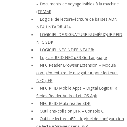
– Documents de voyage lisibles à la machine
(TRMM)
Logiciel de lecture/écriture de balises ADN
NT4H NTAG® 424
LOGICIEL DE SIGNATURE NUMÉRIQUE RFID
NFC SDK
LOGICIEL NFC NDEF NTAG®
Logiciel RFID NFC μFR Go Language
NFC Reader Browser Extension – Module
complémentaire de navigateur pour lecteurs
NFC μFR
NFC RFID Mobile Apps – Digital Logic uFR
Series Reader Android et iOS Apk
NFC RFID Multi-reader SDK
Outil anti-collision μFR – Console C
Outil de lecture uFR – logiciel de configuration
de lecteur/graveur série μFR