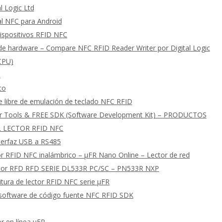
l Logic Ltd
al NFC para Android
ispositivos RFID NFC
e hardware – Compare NFC RFID Reader Writer por Digital Logic
 CPU)
s
co
e libre de emulación de teclado NFC RFID
er Tools & FREE SDK (Software Development Kit) – PRODUCTOS
 LECTOR RFID NFC
nterfaz USB a RS485
or RFID NFC inalámbrico – μFR Nano Online – Lector de red
ctor RFD RFD SERIE DL533R PC/SC – PN533R NXP
tura de lector RFID NFC serie μFR
software de código fuente NFC RFID SDK
r en línea μFR