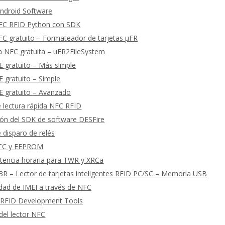
ndroid Software
FC RFID Python con SDK
C gratuito – Formateador de tarjetas μFR
a NFC gratuita – uFR2FileSystem
 gratuito – Más simple
 gratuito – Simple
 gratuito – Avanzado
 lectura rápida NFC RFID
ón del SDK de software DESFire
 disparo de relés
RTC y EEPROM
tencia horaria para TWR y XRCa
R – Lector de tarjetas inteligentes RFID PC/SC – Memoria USB
cidad de IMEI a través de NFC
 RFID Development Tools
del lector NFC