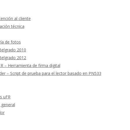
ención al cliente
ción técnica
ría de fotos
 Belgrado 2010
 Belgrado 2012
 – Herramienta de firma digital
 – Script de prueba para el lector basado en PN533
as uFR
 general
dor