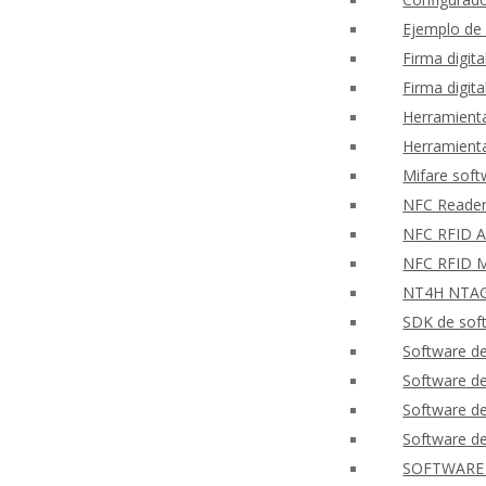
Ejemplo de
Firma digit
Firma digit
Herramienta
Herramienta
Mifare sof
NFC Reader
NFC RFID Ap
NFC RFID M
NT4H NTAG®
SDK de soft
Software de
Software 
Software de
Software de
SOFTWARE