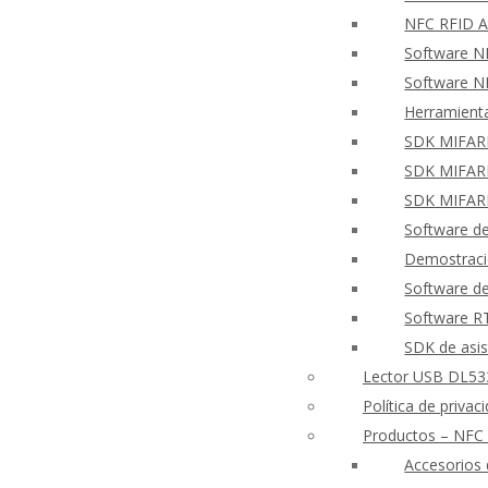
NFC RFID A
Software N
Software NF
Herramient
SDK MIFARE
SDK MIFARE
SDK MIFARE
Software de
Demostraci
Software de
Software 
SDK de asis
Lector USB DL533
Política de priva
Productos – NFC
Accesorios 