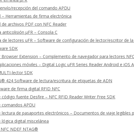
 envío/recepción del comando APDU
al – Herramientas de firma electrónica
al de archivos PDF con NFC Reader
 anticolisión μFR – Consola C
 de lectores uFR – Software de configuración de lector/escritor de la
tware SDK
 Browser Extension – Complemento de navegador para lectores NF
licaciones móviles – Digital Logic uFR Series Reader Android e iOS 
ULTI-lector SDK
 424 Software de lectura/escritura de etiquetas de ADN
ware de firma digital RFID NFC
 código fuente Desfire – NFC RFID Reader Writer Free SDK
de comandos APDU
 lectura de pasaportes electrónicos – Documentos de viaje legible
 lógica digital miscelánea
 NFC NDEF NTAG®