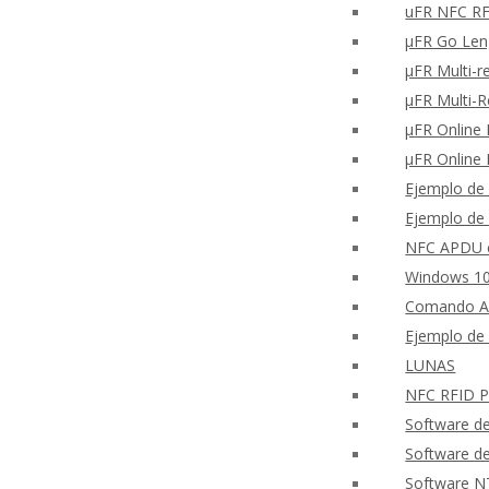
uFR NFC RFD
μFR Go Len
μFR Multi-r
μFR Multi-
μFR Online 
μFR Online 
Ejemplo de 
Ejemplo de 
NFC APDU c
Windows 10
Comando A
Ejemplo de 
LUNAS
NFC RFID PH
Software d
Software d
Software N