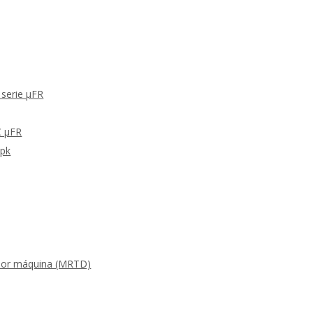
 serie μFR
C μFR
Apk
s por máquina (MRTD)