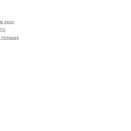
 inicio
RTD
m Firmware