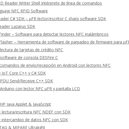
 Reader Writer Shell Intérprete de línea de comandos
guaje NFC RFID Software
eader C# SDK – μFR lector/escritor C sharp software SDK
Reader Lazarus SDK
Finder – Software para detectar lectores NFC inalámbricos
Flasher – Herramienta de software de parpadeo de firmware para μ
lectura de tarjetas de crédito NFC
software de consola DESFire C
omandos de envío/recepción en Android con lectores NFC
 IoT Core C++ y C# SDK
PDU Send/Receive C++ SDK
Arduino con lector NFC μFR y pantalla LCD
P Java Applet & JavaScript
e lectura/escritura NFC NDEF con SDK
e intercambio de datos NFC con SDK
TAG & MIFARE Ultralight