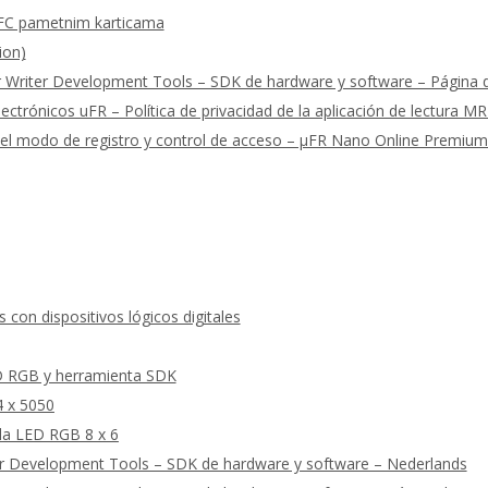
FC pametnim karticama
ion)
riter Development Tools – SDK de hardware y software – Página de
ectrónicos uFR – Política de privacidad de la aplicación de lectura M
 del modo de registro y control de acceso – μFR Nano Online Premiu
con dispositivos lógicos digitales
D RGB y herramienta SDK
4 x 5050
la LED RGB 8 x 6
r Development Tools – SDK de hardware y software – Nederlands