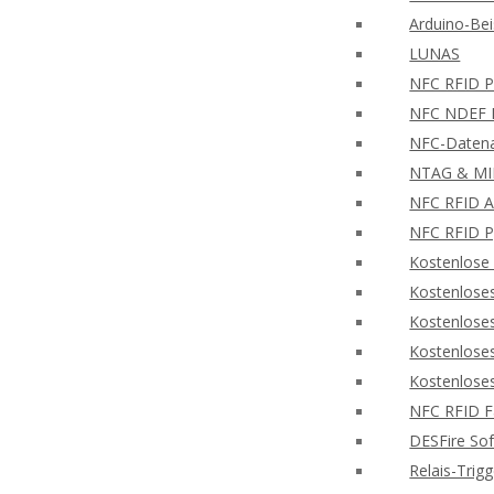
Arduino-Bei
LUNAS
NFC RFID PH
NFC NDEF L
NFC-Datena
NTAG & MIF
NFC RFID A
NFC RFID P
Kostenlose
Kostenlose
Kostenlose
Kostenlose
Kostenlose
NFC RFID F
DESFire So
Relais-Trig