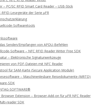
 – PC/SC RFID Smart Card Reader – USB-Stick
-RFID-Lesegeräte der Serie μFR
enschutzerklärung
ellcode-Softwaretools
lssoftware
ür das Senden/Empfangen von APDU-Befehlen
llcode-Software – NFC RFID Reader Writer Free SDK
gnatur – Elektronische Signaturwerkzeuge
ignieren von PDF-Dateien mit NFC Reader
stool für SAM-Karte (Secure Application Module)
Lesesoftware – Maschinenlesbare Reisedokumente (MRTD)
tware-SDK
 NTAG-SOFTWARE®
 Browser Extension – Browser-Add-on für μFR NFC Reader
ulti-reader SDK