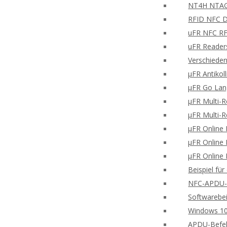
NT4H NTAG®
RFID NFC Di
uFR NFC RFD
uFR Readers
Verschieden
μFR Antikol
μFR Go Lan
μFR Multi-
μFR Multi-
μFR Online 
μFR Online 
μFR Online 
Beispiel fü
NFC-APDU-B
Softwarebei
Windows 10
APDU-Befe