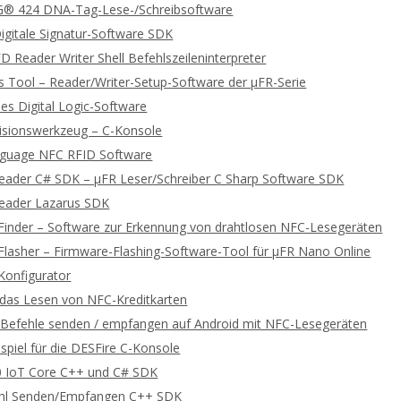
 424 DNA-Tag-Lese-/Schreibsoftware
gitale Signatur-Software SDK
 Reader Writer Shell Befehlszeileninterpreter
 Tool – Reader/Writer-Setup-Software der μFR-Serie
es Digital Logic-Software
lisionswerkzeug – C-Konsole
guage NFC RFID Software
Reader C# SDK – μFR Leser/Schreiber C Sharp Software SDK
Reader Lazarus SDK
Finder – Software zur Erkennung von drahtlosen NFC-Lesegeräten
Flasher – Firmware-Flashing-Software-Tool für μFR Nano Online
Konfigurator
r das Lesen von NFC-Kreditkarten
efehle senden / empfangen auf Android mit NFC-Lesegeräten
spiel für die DESFire C-Konsole
 IoT Core C++ und C# SDK
hl Senden/Empfangen C++ SDK