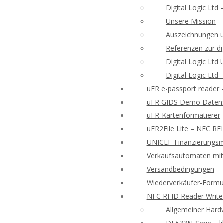
Digital Logic Ltd
Unsere Mission
Auszeichnungen 
Referenzen zur di
Digital Logic Lt
Digital Logic Ltd
uFR e-passport reader
uFR GIDS Demo Datens
uFR-Kartenformatierer
uFR2File Lite – NFC RF
UNICEF-Finanzierungsmö
Verkaufsautomaten mit 
Versandbedingungen
Wiederverkäufer-Formu
NFC RFID Reader Write
Allgemeiner Hard
DL533N-Serie – l