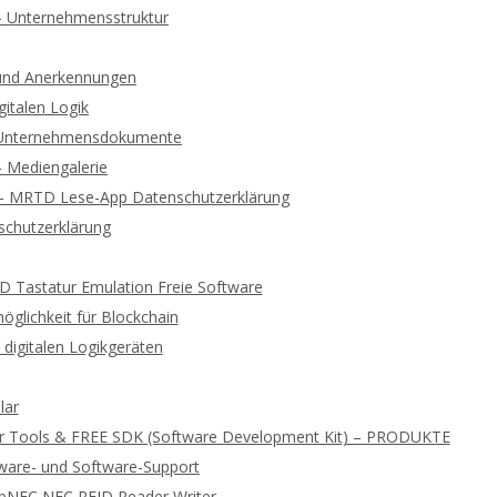
 – Unternehmensstruktur
und Anerkennungen
gitalen Logik
d Unternehmensdokumente
 – Mediengalerie
 – MRTD Lese-App Datenschutzerklärung
chutzerklärung
ID Tastatur Emulation Freie Software
glichkeit für Blockchain
digitalen Logikgeräten
lar
r Tools & FREE SDK (Software Development Kit) – PRODUKTE
ware- und Software-Support
ibNFC NFC RFID Reader Writer