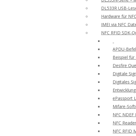
DL533R USB-Leser
Hardware für NFC
IMEI via NFC Dat
NFC RFID SDK-Qu
APDU-Befeh
Beispiel f
Desfire Que
Digitale Si
Digitales S
Entwicklung
ePassport 
Mifare-Sof
NFC NDEF
NFC Reader
NFC RFID M