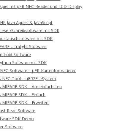
spiel mit μFR NFC-Reader und LCD-Display
P Java Applet & JavaScript
ese-/Schreibsoftware mit SDK
ustauschsoftware mit SDK
ARE Ultralight Software
ndroid Software
ython Software mit SDK
 NFC-Software – μFR-Kartenformatierer
s NFC-Tool – uFR2FileSystem
s MIFARE-SDK – Am einfachsten
s MIFARE SDK – Einfach
s MIFARE-SDK – Erweitert
ast Read Software
ftware SDK Demo
ger-Software