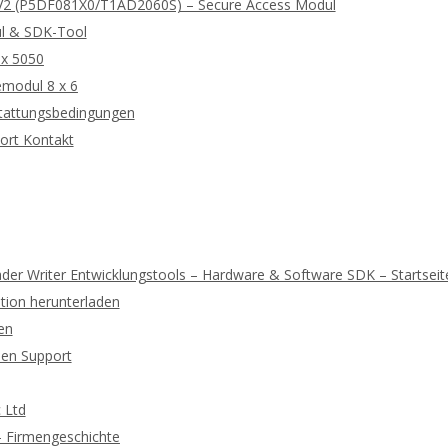
2 (P5DF081X0/T1AD2060S) – Secure Access Modul
l & SDK-Tool
 x 5050
modul 8 x 6
tattungsbedingungen
ort Kontakt
der Writer Entwicklungstools – Hardware & Software SDK – Startseit
ion herunterladen
en
hen Support
 Ltd
 – Firmengeschichte