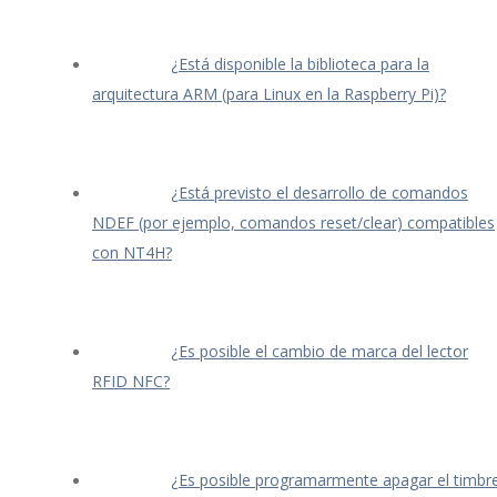
¿Está disponible la biblioteca para la
arquitectura ARM (para Linux en la Raspberry Pi)?
¿Está previsto el desarrollo de comandos
NDEF (por ejemplo, comandos reset/clear) compatibles
con NT4H?
¿Es posible el cambio de marca del lector
RFID NFC?
¿Es posible programarmente apagar el timbr