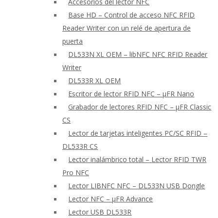
Accesorios del lector NFC
Base HD – Control de acceso NFC RFID
Reader Writer con un relé de apertura de
puerta
DL533N XL OEM – libNFC NFC RFID Reader
Writer
DL533R XL OEM
Escritor de lector RFID NFC – μFR Nano
Grabador de lectores RFID NFC – μFR Classic
CS
Lector de tarjetas inteligentes PC/SC RFID –
DL533R CS
Lector inalámbrico total – Lector RFID TWR
Pro NFC
Lector LIBNFC NFC – DL533N USB Dongle
Lector NFC – μFR Advance
Lector USB DL533R