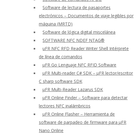
Software de lectura de pasaportes
electrónicos – Documentos de viaje legibles por
máquina (MRTD)
Software de lógica digital miscelánea
SOFTWARE NFC NDEF NTAG®
uFR NFC RFD Reader Writer Shell Intérprete
de línea de comandos
μFR Go Lenguaje NFC RFID Software
μFR Multi-reader C# SDK – μFR lector/escritor
C sharp software SDK
μFR Multi-Reader Lazarus SDK
μFR Online Finder – Software para detectar
lectores NFC inalámbricos
μFR Online Flasher – Herramienta de
software de parpadeo de firmware para μFR
Nano Online