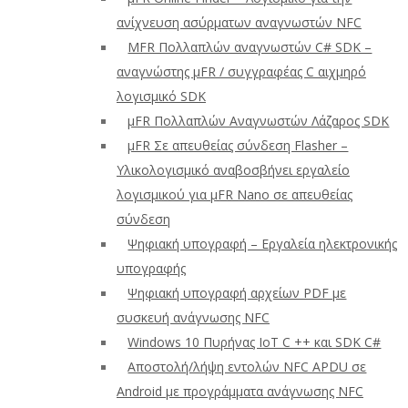
ανίχνευση ασύρματων αναγνωστών NFC
ΜFR Πολλαπλών αναγνωστών C# SDK –
αναγνώστης μFR / συγγραφέας C αιχμηρό
λογισμικό SDK
μFR Πολλαπλών Αναγνωστών Λάζαρος SDK
μFR Σε απευθείας σύνδεση Flasher –
Υλικολογισμικό αναβοσβήνει εργαλείο
λογισμικού για μFR Nano σε απευθείας
σύνδεση
Ψηφιακή υπογραφή – Εργαλεία ηλεκτρονικής
υπογραφής
Ψηφιακή υπογραφή αρχείων PDF με
συσκευή ανάγνωσης NFC
Windows 10 Πυρήνας IoT C ++ και SDK C#
Αποστολή/λήψη εντολών NFC APDU σε
Android με προγράμματα ανάγνωσης NFC