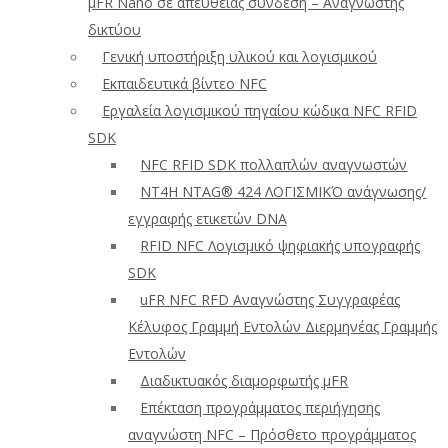
μFR Nano σε απευθείας σύνδεση – Αναγνώστης
δικτύου
Γενική υποστήριξη υλικού και λογισμικού
Εκπαιδευτικά βίντεο NFC
Εργαλεία λογισμικού πηγαίου κώδικα NFC RFID
SDK
NFC RFID SDK πολλαπλών αναγνωστών
NT4H NTAG® 424 ΛΟΓΙΣΜΙΚΌ ανάγνωσης/
εγγραφής ετικετών DNA
RFID NFC Λογισμικό ψηφιακής υπογραφής
SDK
uFR NFC RFD Αναγνώστης Συγγραφέας
Κέλυφος Γραμμή Εντολών Διερμηνέας Γραμμής
Εντολών
Διαδικτυακός διαμορφωτής μFR
Επέκταση προγράμματος περιήγησης
αναγνώστη NFC – Πρόσθετο προγράμματος