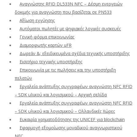
Αναγνώστης RFID DL533N NFC – Δέσμη ενεργειών
δοκιμής για αναγνώστη που βασίζεται σε PN533
Αξίωση εγγύησης
Αυτόματοι πωλητές με ψηφιακές λογικές συσκευές
Γενική φόρμα επικοινωνίας
Διαμορφωτής καρτών uFR
Δωρεάν &; εξειδικευμένα σχέδια τεχνικής υποστήριξης
Εισιτήριο τεχνικής υποστήριξης
Επικοινωνία με τις πωλήσεις και την υποστήριξη
πελατών
Εργαλεία ανάπτυξης συγγραφέων αναγνώστη NFC RFID
– SDK υλικού και λογισμικού – Αρχική σελίδα
Εργαλεία ανάπτυξης συγγραφέων αναγνώστη NFC RFID
– SDK υλικού και λογισμικού – Ολλανδικές Χώρες
Ευκαιρία χρηματοδότησης της UNICEF για blockchain
Εφαρμογή εξομοίωσης μοναδικού αναγνωριστικού
NFC