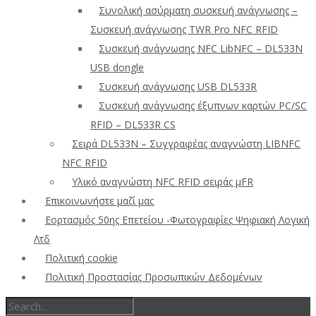
Συνολική ασύρματη συσκευή ανάγνωσης –
Συσκευή ανάγνωσης TWR Pro NFC RFID
Συσκευή ανάγνωσης NFC LibNFC – DL533N
USB dongle
Συσκευή ανάγνωσης USB DL533R
Συσκευή ανάγνωσης έξυπνων καρτών PC/SC
RFID – DL533R CS
Σειρά DL533N – Συγγραφέας αναγνώστη LIBNFC
NFC RFID
Υλικό αναγνώστη NFC RFID σειράς μFR
Επικοινωνήστε μαζί μας
Εορτασμός 50ης Επετείου -Φωτογραφίες Ψηφιακή Λογική
Λτδ
Πολιτική cookie
Πολιτική Προστασίας Προσωπικών Δεδομένων