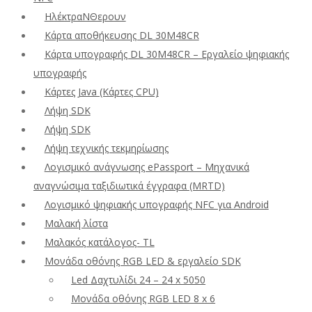
ΗλέκτραΝΘερουν
Κάρτα αποθήκευσης DL 30M48CR
Κάρτα υπογραφής DL 30M48CR – Εργαλείο ψηφιακής
υπογραφής
Κάρτες Java (Κάρτες CPU)
Λήψη SDK
Λήψη SDK
Λήψη τεχνικής τεκμηρίωσης
Λογισμικό ανάγνωσης ePassport – Μηχανικά
αναγνώσιμα ταξιδιωτικά έγγραφα (MRTD)
Λογισμικό ψηφιακής υπογραφής NFC για Android
Μαλακή λίστα
Μαλακός κατάλογος- TL
Μονάδα οθόνης RGB LED & εργαλείο SDK
Led Δαχτυλίδι 24 – 24 x 5050
Μονάδα οθόνης RGB LED 8 x 6