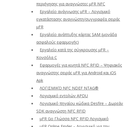
περιήγησης για αναγνώστες μFR NFC
Εργαλείο ανάγνωσης uFR – Λογισμικό
εγκατάστασης αναγνώστη/συγγραφέα σειράς
μFR
Εργαλείο ανάπτυξης κάρτας SAM (μονάδα
ασφαλούς εφαρμογής)
Εργαλείο κατά της σύγκρουσης μFR –
Κονσόλα C
Εφαρμογές για κινητά NFC RFID – Ψηφιακός
αναγνώστης σειράς uFR για Android και iOS
Apk
ΛΟΓΙΣΜΙΚΌ NFC NDEF NTAG®
Λογισμικό εντολών APDU
Λογισμικό πηγαίου κώδικα Desfire – Δωρεάν
SDK αναγνώστη NFC RFID
μFR Go Γλώσσα NFC RFID Λογισμικό
μFR Online Finder – Λογισμικό για την