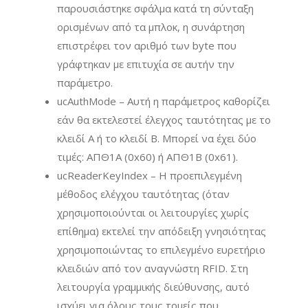
παρουσιάστηκε σφάλμα κατά τη σύνταξη
ορισμένων από τα μπλοκ, η συνάρτηση
επιστρέφει τον αριθμό των byte που
γράφτηκαν με επιτυχία σε αυτήν την
παράμετρο.
ucAuthMode – Αυτή η παράμετρος καθορίζει
εάν θα εκτελεστεί έλεγχος ταυτότητας με το
κλειδί A ή το κλειδί B. Μπορεί να έχει δύο
τιμές: ΑΠΘ1Α (0x60) ή ΑΠΘ1Β (0x61).
ucReaderKeyIndex – Η προεπιλεγμένη
μέθοδος ελέγχου ταυτότητας (όταν
χρησιμοποιούνται οι λειτουργίες χωρίς
επίθημα) εκτελεί την απόδειξη γνησιότητας
χρησιμοποιώντας το επιλεγμένο ευρετήριο
κλειδιών από τον αναγνώστη RFID. Στη
λειτουργία γραμμικής διεύθυνσης, αυτό
ισχύει για όλους τους τομείς που