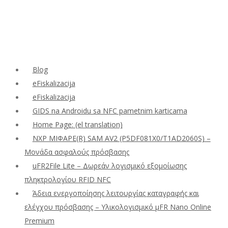
Blog
eFiskalizacija
eFiskalizacija
GIDS na Androidu sa NFC pametnim karticama
Home Page: (el translation)
NXP ΜΙΦΑΡΕ(R) SAM AV2 (P5DF081X0/T1AD2060S) –
Μονάδα ασφαλούς πρόσβασης
uFR2File Lite – Δωρεάν λογισμικό εξομοίωσης
πληκτρολογίου RFID NFC
Άδεια ενεργοποίησης λειτουργίας καταγραφής και
ελέγχου πρόσβασης – Υλικολογισμικό μFR Nano Online
Premium