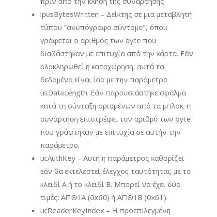
πριν από την κλήση της συνάρτησης
lpusBytesWritten – Δείκτης σε μια μεταβλητή
τύπου "ανυπόγραφο σύντομο", όπου
γράφεται ο αριθμός των byte που
διαβάστηκαν με επιτυχία από την κάρτα. Εάν
ολοκληρωθεί η καταχώρηση, αυτά τα
δεδομένα είναι ίσα με την παράμετρο
usDataLength. Εάν παρουσιάστηκε σφάλμα
κατά τη σύνταξη ορισμένων από τα μπλοκ, η
συνάρτηση επιστρέφει τον αριθμό των byte
που γράφτηκαν με επιτυχία σε αυτήν την
παράμετρο.
ucAuthKey – Αυτή η παράμετρος καθορίζει
εάν θα εκτελεστεί έλεγχος ταυτότητας με το
κλειδί A ή το κλειδί B. Μπορεί να έχει δύο
τιμές: ΑΠΘ1Α (0x60) ή ΑΠΘ1Β (0x61).
ucReaderKeyIndex – Η προεπιλεγμένη