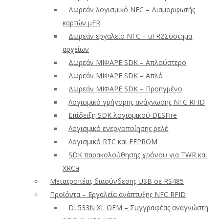
Δωρεάν λογισμικό NFC – Διαμορφωτής
καρτών μFR
Δωρεάν εργαλείο NFC – uFR2Σύστημα
αρχείων
Δωρεάν ΜΙΦΑΡΕ SDK – Απλούστερο
Δωρεάν ΜΙΦΑΡΕ SDK – Απλό
Δωρεάν ΜΙΦΑΡΕ SDK – Προηγμένο
Λογισμικό γρήγορης ανάγνωσης NFC RFID
Επίδειξη SDK λογισμικού DESFire
Λογισμικό ενεργοποίησης ρελέ
Λογισμικό RTC και EEPROM
SDK παρακολούθησης χρόνου για TWR και
XRCa
Μετατροπέας διασύνδεσης USB σε RS485
Προϊόντα – Εργαλεία ανάπτυξης NFC RFID
DL533N XL OEM – Συγγραφέας αναγνώστη