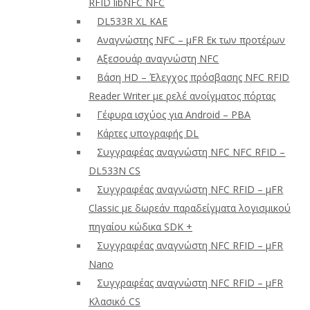
RFID libNFC NFC
DL533R XL ΚΑΕ
Αναγνώστης NFC – μFR Εκ των προτέρων
Αξεσουάρ αναγνώστη NFC
Βάση HD – Έλεγχος πρόσβασης NFC RFID
Reader Writer με ρελέ ανοίγματος πόρτας
Γέφυρα ισχύος για Android – PBA
Κάρτες υπογραφής DL
Συγγραφέας αναγνώστη NFC NFC RFID –
DL533N CS
Συγγραφέας αναγνώστη NFC RFID – μFR
Classic με δωρεάν παραδείγματα λογισμικού
πηγαίου κώδικα SDK +
Συγγραφέας αναγνώστη NFC RFID – μFR
Nano
Συγγραφέας αναγνώστη NFC RFID – μFR
Κλασικό CS