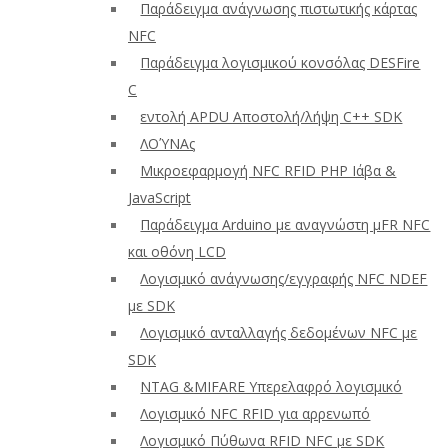
Παράδειγμα ανάγνωσης πιστωτικής κάρτας
NFC
Παράδειγμα λογισμικού κονσόλας DESFire
C
εντολή APDU Αποστολή/λήψη C++ SDK
ΛΟΎΝΑς
Μικροεφαρμογή NFC RFID PHP Ιάβα &
JavaScript
Παράδειγμα Arduino με αναγνώστη μFR NFC
και οθόνη LCD
Λογισμικό ανάγνωσης/εγγραφής NFC NDEF
με SDK
Λογισμικό ανταλλαγής δεδομένων NFC με
SDK
NTAG &MIFARE Υπερελαφρό λογισμικό
Λογισμικό NFC RFID για αρρενωπό
Λογισμικό Πύθωνα RFID NFC με SDK