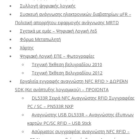
Συλλογή ψηφιακής λογικής
Συσκευή ανάγνωσης ηλεκτρονικών διαβατηρίων uFR –
Πολιτική απορρήτου εφαρμογής ανάγνωσης MRTD
Σχετικά με εμάς – Ψηφιακή Λογική Λτδ
Φόρμα Μεταπωλητή
Χάρτης
Ψηφιακή Λογική ΕΠΕ – Φωτογραφίες
Τεχνική Έκθεση βελιγραδίου 2010
Τεχνική Έκθεση Βελιγραδίου 2012
Εργαλεία εγγραφής αναγνώστη NFC RFID > ΔΩΡΕΆΝ
SDK (Κιτ ανάπτυξης λογισμικού) – ΠΡΟΪΟΝΤΑ
DL533R Σειρά NFC Αναγνώστης RFID Συγγραφέας
PC / SC – PN533R NXP
Αναγνώστης USB DL533R – Αναγνώστης έξυπνων
καρτών PC/SC RFID – USB Stick
Ασύρματος συγγραφέας αναγνώστη NFC RFID –