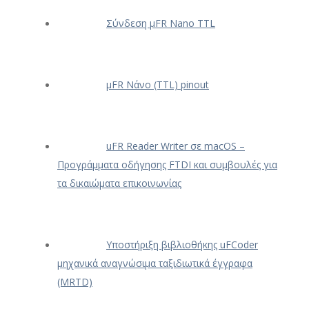
Σύνδεση μFR Nano TTL
μFR Νάνο (TTL) pinout
uFR Reader Writer σε macOS –
Προγράμματα οδήγησης FTDI και συμβουλές για
τα δικαιώματα επικοινωνίας
Υποστήριξη βιβλιοθήκης uFCoder
μηχανικά αναγνώσιμα ταξιδιωτικά έγγραφα
(MRTD)