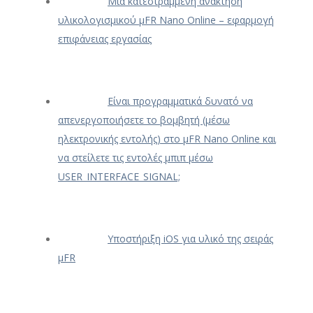
Μια κατεστραμμένη ανάκτηση
υλικολογισμικού μFR Nano Online – εφαρμογή
επιφάνειας εργασίας
Είναι προγραμματικά δυνατό να
απενεργοποιήσετε το βομβητή (μέσω
ηλεκτρονικής εντολής) στο μFR Nano Online και
να στείλετε τις εντολές μπιπ μέσω
USER_INTERFACE_SIGNAL;
Υποστήριξη iOS για υλικό της σειράς
μFR