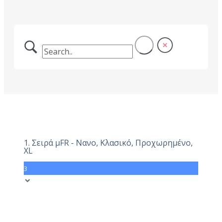
1. Σειρά μFR - Νανο, Κλασικό, Προχωρημένο,
XL
3