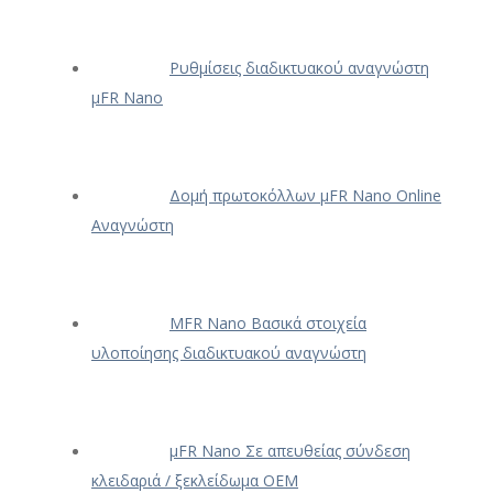
Ρυθμίσεις διαδικτυακού αναγνώστη
μFR Nano
Δομή πρωτοκόλλων μFR Nano Online
Αναγνώστη
ΜFR Nano Βασικά στοιχεία
υλοποίησης διαδικτυακού αναγνώστη
μFR Nano Σε απευθείας σύνδεση
κλειδαριά / ξεκλείδωμα OEM