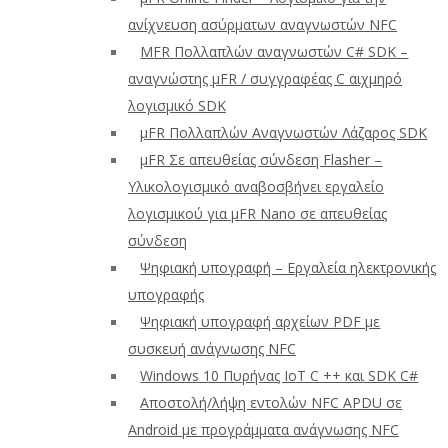
ανίχνευση ασύρματων αναγνωστών NFC
ΜFR Πολλαπλών αναγνωστών C# SDK –
αναγνώστης μFR / συγγραφέας C αιχμηρό
λογισμικό SDK
μFR Πολλαπλών Αναγνωστών Λάζαρος SDK
μFR Σε απευθείας σύνδεση Flasher –
Υλικολογισμικό αναβοσβήνει εργαλείο
λογισμικού για μFR Nano σε απευθείας
σύνδεση
Ψηφιακή υπογραφή – Εργαλεία ηλεκτρονικής
υπογραφής
Ψηφιακή υπογραφή αρχείων PDF με
συσκευή ανάγνωσης NFC
Windows 10 Πυρήνας IoT C ++ και SDK C#
Αποστολή/λήψη εντολών NFC APDU σε
Android με προγράμματα ανάγνωσης NFC