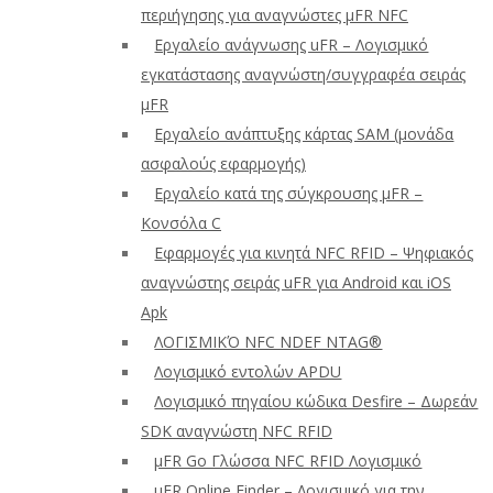
περιήγησης για αναγνώστες μFR NFC
Εργαλείο ανάγνωσης uFR – Λογισμικό
εγκατάστασης αναγνώστη/συγγραφέα σειράς
μFR
Εργαλείο ανάπτυξης κάρτας SAM (μονάδα
ασφαλούς εφαρμογής)
Εργαλείο κατά της σύγκρουσης μFR –
Κονσόλα C
Εφαρμογές για κινητά NFC RFID – Ψηφιακός
αναγνώστης σειράς uFR για Android και iOS
Apk
ΛΟΓΙΣΜΙΚΌ NFC NDEF NTAG®
Λογισμικό εντολών APDU
Λογισμικό πηγαίου κώδικα Desfire – Δωρεάν
SDK αναγνώστη NFC RFID
μFR Go Γλώσσα NFC RFID Λογισμικό
μFR Online Finder – Λογισμικό για την