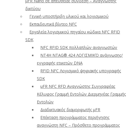
μFR Nano σε απευθείας σύνδεση – Αναγνώστης
δικτύου
Γενική υποστήριξη υλικού και λογισμικού
Εκπαιδευτικά βίντεο NFC
Εργαλεία λογισμικού πηγαίου κώδικα NFC RFID
SDK
NFC RFID SDK πολλαπλών αναγνωστών
NT4H NTAG® 424 ΛΟΓΙΣΜΙΚΌ ανάγνωσης/
εγγραφής ετικετών DNA
RFID NFC Λογισμικό ψηφιακής υπογραφής
SDK
uFR NFC RFD Αναγνώστης Συγγραφέας
Κέλυφος Γραμμή Εντολών Διερμηνέας Γραμμής
Εντολών
Διαδικτυακός διαμορφωτής μFR
Επέκταση προγράμματος περιήγησης
αναγνώστη NFC – Πρόσθετο προγράμματος