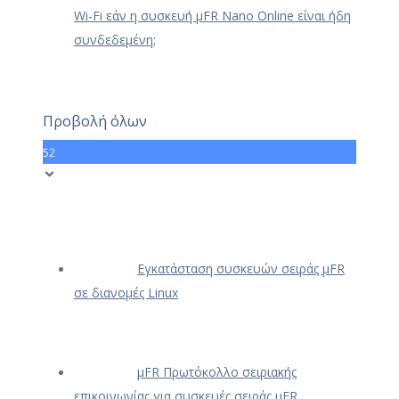
Wi-Fi εάν η συσκευή μFR Nano Online είναι ήδη
συνδεδεμένη;
Προβολή όλων
52
Εγκατάσταση συσκευών σειράς μFR
σε διανομές Linux
μFR Πρωτόκολλο σειριακής
επικοινωνίας για συσκευές σειράς μFR