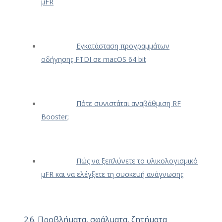
μFR
Εγκατάσταση προγραμμάτων
οδήγησης FTDI σε macOS 64 bit
Πότε συνιστάται αναβάθμιση RF
Booster;
Πώς να ξεπλύνετε το υλικολογισμικό
μFR και να ελέγξετε τη συσκευή ανάγνωσης
2.6. Προβλήματα, σφάλματα, ζητήματα