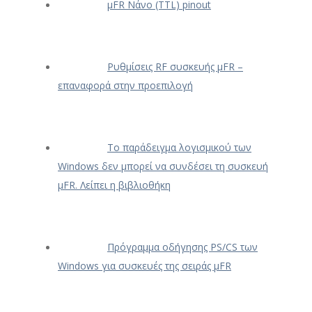
μFR Νάνο (TTL) pinout
Ρυθμίσεις RF συσκευής μFR –
επαναφορά στην προεπιλογή
Το παράδειγμα λογισμικού των
Windows δεν μπορεί να συνδέσει τη συσκευή
μFR. Λείπει η βιβλιοθήκη
Πρόγραμμα οδήγησης PS/CS των
Windows για συσκευές της σειράς μFR