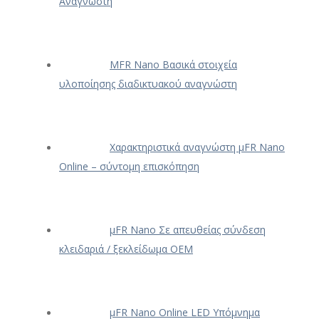
Αναγνώστη
ΜFR Nano Βασικά στοιχεία
υλοποίησης διαδικτυακού αναγνώστη
Χαρακτηριστικά αναγνώστη μFR Nano
Online – σύντομη επισκόπηση
μFR Nano Σε απευθείας σύνδεση
κλειδαριά / ξεκλείδωμα OEM
μFR Nano Online LED Υπόμνημα