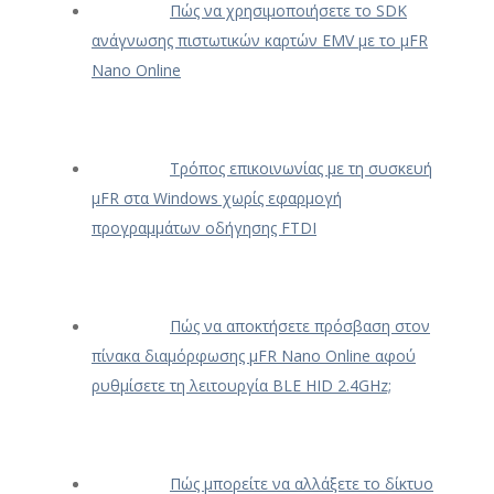
Πώς να χρησιμοποιήσετε το SDK
ανάγνωσης πιστωτικών καρτών EMV με το μFR
Nano Online
Τρόπος επικοινωνίας με τη συσκευή
μFR στα Windows χωρίς εφαρμογή
προγραμμάτων οδήγησης FTDI
Πώς να αποκτήσετε πρόσβαση στον
πίνακα διαμόρφωσης μFR Nano Online αφού
ρυθμίσετε τη λειτουργία BLE HID 2.4GHz;
Πώς μπορείτε να αλλάξετε το δίκτυο