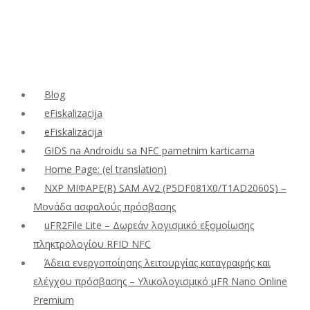
Blog
eFiskalizacija
eFiskalizacija
GIDS na Androidu sa NFC pametnim karticama
Home Page: (el translation)
NXP ΜΙΦΑΡΕ(R) SAM AV2 (P5DF081X0/T1AD2060S) –
Μονάδα ασφαλούς πρόσβασης
uFR2File Lite – Δωρεάν λογισμικό εξομοίωσης
πληκτρολογίου RFID NFC
Άδεια ενεργοποίησης λειτουργίας καταγραφής και
ελέγχου πρόσβασης – Υλικολογισμικό μFR Nano Online
Premium