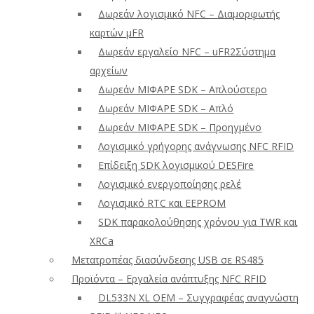
Δωρεάν λογισμικό NFC – Διαμορφωτής
καρτών μFR
Δωρεάν εργαλείο NFC – uFR2Σύστημα
αρχείων
Δωρεάν ΜΙΦΑΡΕ SDK – Απλούστερο
Δωρεάν ΜΙΦΑΡΕ SDK – Απλό
Δωρεάν ΜΙΦΑΡΕ SDK – Προηγμένο
Λογισμικό γρήγορης ανάγνωσης NFC RFID
Επίδειξη SDK λογισμικού DESFire
Λογισμικό ενεργοποίησης ρελέ
Λογισμικό RTC και EEPROM
SDK παρακολούθησης χρόνου για TWR και
XRCa
Μετατροπέας διασύνδεσης USB σε RS485
Προϊόντα – Εργαλεία ανάπτυξης NFC RFID
DL533N XL OEM – Συγγραφέας αναγνώστη