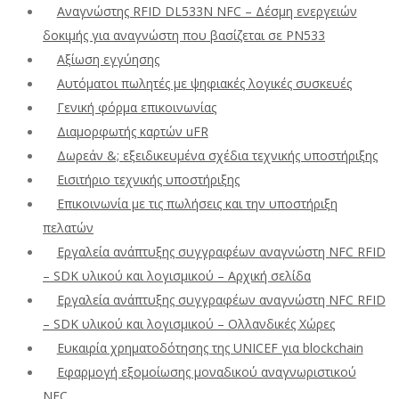
Αναγνώστης RFID DL533N NFC – Δέσμη ενεργειών
δοκιμής για αναγνώστη που βασίζεται σε PN533
Αξίωση εγγύησης
Αυτόματοι πωλητές με ψηφιακές λογικές συσκευές
Γενική φόρμα επικοινωνίας
Διαμορφωτής καρτών uFR
Δωρεάν &; εξειδικευμένα σχέδια τεχνικής υποστήριξης
Εισιτήριο τεχνικής υποστήριξης
Επικοινωνία με τις πωλήσεις και την υποστήριξη
πελατών
Εργαλεία ανάπτυξης συγγραφέων αναγνώστη NFC RFID
– SDK υλικού και λογισμικού – Αρχική σελίδα
Εργαλεία ανάπτυξης συγγραφέων αναγνώστη NFC RFID
– SDK υλικού και λογισμικού – Ολλανδικές Χώρες
Ευκαιρία χρηματοδότησης της UNICEF για blockchain
Εφαρμογή εξομοίωσης μοναδικού αναγνωριστικού
NFC