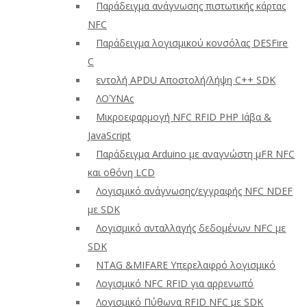
Παράδειγμα ανάγνωσης πιστωτικής κάρτας
NFC
Παράδειγμα λογισμικού κονσόλας DESFire
C
εντολή APDU Αποστολή/λήψη C++ SDK
ΛΟΎΝΑς
Μικροεφαρμογή NFC RFID PHP Ιάβα &
JavaScript
Παράδειγμα Arduino με αναγνώστη μFR NFC
και οθόνη LCD
Λογισμικό ανάγνωσης/εγγραφής NFC NDEF
με SDK
Λογισμικό ανταλλαγής δεδομένων NFC με
SDK
NTAG &MIFARE Υπερελαφρό λογισμικό
Λογισμικό NFC RFID για αρρενωπό
Λογισμικό Πύθωνα RFID NFC με SDK