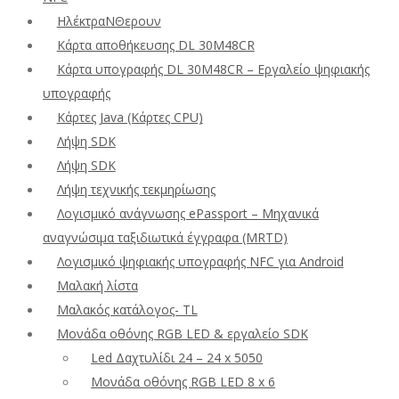
ΗλέκτραΝΘερουν
Κάρτα αποθήκευσης DL 30M48CR
Κάρτα υπογραφής DL 30M48CR – Εργαλείο ψηφιακής
υπογραφής
Κάρτες Java (Κάρτες CPU)
Λήψη SDK
Λήψη SDK
Λήψη τεχνικής τεκμηρίωσης
Λογισμικό ανάγνωσης ePassport – Μηχανικά
αναγνώσιμα ταξιδιωτικά έγγραφα (MRTD)
Λογισμικό ψηφιακής υπογραφής NFC για Android
Μαλακή λίστα
Μαλακός κατάλογος- TL
Μονάδα οθόνης RGB LED & εργαλείο SDK
Led Δαχτυλίδι 24 – 24 x 5050
Μονάδα οθόνης RGB LED 8 x 6