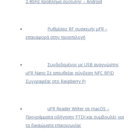
2.4GHz πρόβλημα σύζευξης – Android
Ρυθμίσεις RF συσκευής μFR –
επαναφορά στην προεπιλογή
Συνδεδεμένος με USB αναγνώστης
μFR Nano Σε απευθείας σύνδεση NFC RFID
Συγγραφέας στο Raspberry Pi
uFR Reader Writer σε macOS –
Προγράμματα οδήγησης FTDI και συμβουλές για
τα δικαιώματα επικοινωνίας