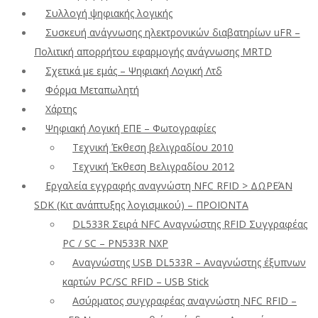
Συλλογή ψηφιακής λογικής
Συσκευή ανάγνωσης ηλεκτρονικών διαβατηρίων uFR –
Πολιτική απορρήτου εφαρμογής ανάγνωσης MRTD
Σχετικά με εμάς – Ψηφιακή Λογική Λτδ
Φόρμα Μεταπωλητή
Χάρτης
Ψηφιακή Λογική ΕΠΕ – Φωτογραφίες
Τεχνική Έκθεση βελιγραδίου 2010
Τεχνική Έκθεση Βελιγραδίου 2012
Εργαλεία εγγραφής αναγνώστη NFC RFID > ΔΩΡΕΆΝ
SDK (Κιτ ανάπτυξης λογισμικού) – ΠΡΟΪΟΝΤΑ
DL533R Σειρά NFC Αναγνώστης RFID Συγγραφέας
PC / SC – PN533R NXP
Αναγνώστης USB DL533R – Αναγνώστης έξυπνων
καρτών PC/SC RFID – USB Stick
Ασύρματος συγγραφέας αναγνώστη NFC RFID –