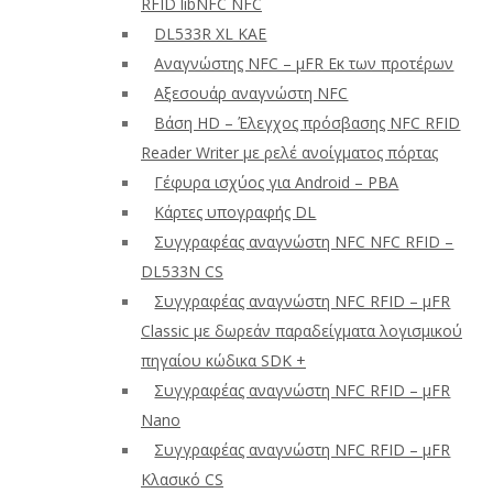
RFID libNFC NFC
DL533R XL ΚΑΕ
Αναγνώστης NFC – μFR Εκ των προτέρων
Αξεσουάρ αναγνώστη NFC
Βάση HD – Έλεγχος πρόσβασης NFC RFID
Reader Writer με ρελέ ανοίγματος πόρτας
Γέφυρα ισχύος για Android – PBA
Κάρτες υπογραφής DL
Συγγραφέας αναγνώστη NFC NFC RFID –
DL533N CS
Συγγραφέας αναγνώστη NFC RFID – μFR
Classic με δωρεάν παραδείγματα λογισμικού
πηγαίου κώδικα SDK +
Συγγραφέας αναγνώστη NFC RFID – μFR
Nano
Συγγραφέας αναγνώστη NFC RFID – μFR
Κλασικό CS