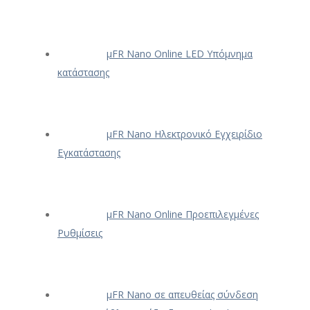
μFR Nano Online LED Υπόμνημα
κατάστασης
μFR Nano Ηλεκτρονικό Εγχειρίδιο
Εγκατάστασης
μFR Nano Online Προεπιλεγμένες
Ρυθμίσεις
μFR Nano σε απευθείας σύνδεση