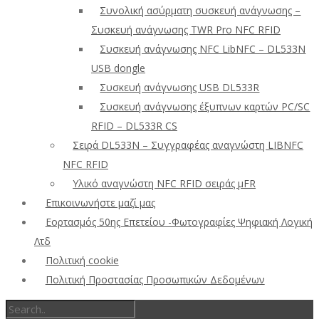
Συνολική ασύρματη συσκευή ανάγνωσης –
Συσκευή ανάγνωσης TWR Pro NFC RFID
Συσκευή ανάγνωσης NFC LibNFC – DL533N
USB dongle
Συσκευή ανάγνωσης USB DL533R
Συσκευή ανάγνωσης έξυπνων καρτών PC/SC
RFID – DL533R CS
Σειρά DL533N – Συγγραφέας αναγνώστη LIBNFC
NFC RFID
Υλικό αναγνώστη NFC RFID σειράς μFR
Επικοινωνήστε μαζί μας
Εορτασμός 50ης Επετείου -Φωτογραφίες Ψηφιακή Λογική
Λτδ
Πολιτική cookie
Πολιτική Προστασίας Προσωπικών Δεδομένων