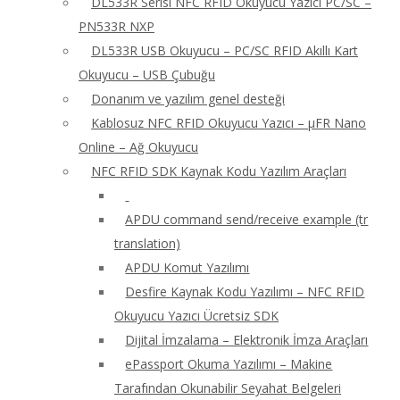
DL533R Serisi NFC RFID Okuyucu Yazıcı PC/SC –
PN533R NXP
DL533R USB Okuyucu – PC/SC RFID Akıllı Kart
Okuyucu – USB Çubuğu
Donanım ve yazılım genel desteği
Kablosuz NFC RFID Okuyucu Yazıcı – μFR Nano
Online – Ağ Okuyucu
NFC RFID SDK Kaynak Kodu Yazılım Araçları
APDU command send/receive example (tr
translation)
APDU Komut Yazılımı
Desfire Kaynak Kodu Yazılımı – NFC RFID
Okuyucu Yazıcı Ücretsiz SDK
Dijital İmzalama – Elektronik İmza Araçları
ePassport Okuma Yazılımı – Makine
Tarafından Okunabilir Seyahat Belgeleri