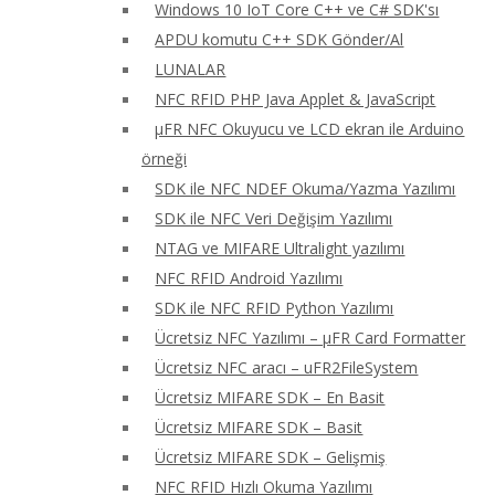
Windows 10 IoT Core C++ ve C# SDK'sı
APDU komutu C++ SDK Gönder/Al
LUNALAR
NFC RFID PHP Java Applet & JavaScript
μFR NFC Okuyucu ve LCD ekran ile Arduino
örneği
SDK ile NFC NDEF Okuma/Yazma Yazılımı
SDK ile NFC Veri Değişim Yazılımı
NTAG ve MIFARE Ultralight yazılımı
NFC RFID Android Yazılımı
SDK ile NFC RFID Python Yazılımı
Ücretsiz NFC Yazılımı – μFR Card Formatter
Ücretsiz NFC aracı – uFR2FileSystem
Ücretsiz MIFARE SDK – En Basit
Ücretsiz MIFARE SDK – Basit
Ücretsiz MIFARE SDK – Gelişmiş
NFC RFID Hızlı Okuma Yazılımı