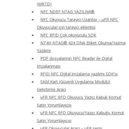
(MRTD)
NFC NDEF NTAG YAZILIMI®
NFC Okuyucu Tarayıcı Uzantısı – μFR NFC
Okuyucular için tarayıcı eklentisi
NFC RFID Çok okuyuculu SDK
NT4H NTAG® 424 DNA Etiket Okuma/Yazma
Yazılımı
PDF dosyalarının NFC Reader ile Dijital
İmzalanması
RFID NFC Dijital imzalama yazılımı SDK'sı
SAM Kart (Güvenli Uygulama Modülü)
Geliştirme Aracı
uFR NFC RFD Okuyucu Yazıcı Kabuk Komut
Satırı Yorumlayıcısı
uFR NFC RFD Okuyucu/Yazıcı Kabuğu Komut
Satırı Yorumlayıcısı
uFR Okuyucular Aracı – μFR serisi