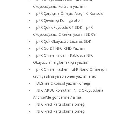
okuyucu/yazıcı kurulum yazılımı
μFR Çarpışma Önleyici Araç – C Konsolu
μFR Çevrimiçi Konfigüratör
μFR Çok okuyuculu C# SDK – μFR
okuyucu/yazıcı C keskin yazılım SDK'sı
μFR Çok Okuyuculu Lazarus SDK
μFR Go Dil NFC RFID Yazılımı
μFR Online Finder – Kablosuz NFC
Okuyucuları algılamak için yazılım
μFR Online Flasher – μFR Nano Online için
ürün yazılımı yanıp sönen yazılım aracı
DESFire C konsol yazılımı örneği
NFC APDU komutları, NFC Okuyucularla
Android'de gönderme / alma
NFC kredi kartı okuma örneği
NFC kredi kartı okuma örneği