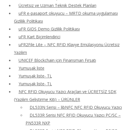
Ücretsiz ve Uzman Teknik Destek Planları
uFR e-pasaport okuyucu – MRTD okuma uygulaması
Gizlilik Politikası
uFR GIDS Demo Gizlilik Politikası
uFR Kart Biçimlendirici
uFR2File Lite – NFC RFID Klavye Emülasyonu Ücretsiz
Yazılım
UNICEF Blockchain için Finansman Fırsatı
Yumuşak liste
Yumuşak liste- TL
Yumuşak liste- TL
NFC RFID Okuyucu Yazıcı Araçları ve ÜCRETSİZ SDK
(Yazılım Geliştirme Kiti) – ÜRÜNLER
DL533N Serisi – libNFC NFC RFID Okuyucu Yazıcı
DL533R Serisi NFC RFID Okuyucu Yazıcı PC/SC –
PN533R NXP