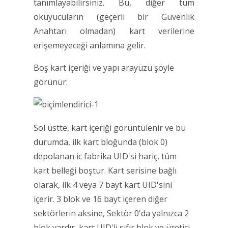
tanımlayabilirsiniz. Bu, diğer tüm
okuyucuların (geçerli bir Güvenlik
Anahtarı olmadan) kart verilerine
erişemeyeceği anlamına gelir.
Boş kart içeriği ve yapı arayüzü şöyle
görünür:
Sol üstte, kart içeriği görüntülenir ve bu
durumda, ilk kart bloğunda (blok 0)
depolanan ic fabrika UID'si hariç, tüm
kart belleği boştur. Kart serisine bağlı
olarak, ilk 4 veya 7 bayt kart UID'sini
içerir. 3 blok ve 16 bayt içeren diğer
sektörlerin aksine, Sektör 0'da yalnızca 2
blok vardır, kart UID'li sıfır blok ve üretici