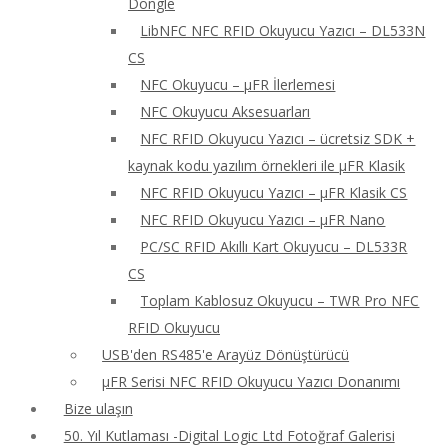
Dongle
LibNFC NFC RFID Okuyucu Yazıcı – DL533N
CS
NFC Okuyucu – μFR İlerlemesi
NFC Okuyucu Aksesuarları
NFC RFID Okuyucu Yazıcı – ücretsiz SDK +
kaynak kodu yazılım örnekleri ile μFR Klasik
NFC RFID Okuyucu Yazıcı – μFR Klasik CS
NFC RFID Okuyucu Yazıcı – μFR Nano
PC/SC RFID Akıllı Kart Okuyucu – DL533R
CS
Toplam Kablosuz Okuyucu – TWR Pro NFC
RFID Okuyucu
USB'den RS485'e Arayüz Dönüştürücü
μFR Serisi NFC RFID Okuyucu Yazıcı Donanımı
Bize ulaşın
50. Yıl Kutlaması -Digital Logic Ltd Fotoğraf Galerisi