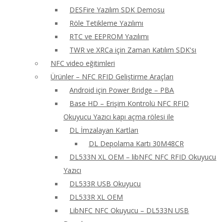
DESFire Yazılım SDK Demosu
Röle Tetikleme Yazılımı
RTC ve EEPROM Yazılımı
TWR ve XRCa için Zaman Katılım SDK'sı
NFC video eğitimleri
Ürünler – NFC RFID Geliştirme Araçları
Android için Power Bridge – PBA
Base HD – Erişim Kontrolü NFC RFID
Okuyucu Yazıcı kapı açma rölesi ile
DL İmzalayan Kartları
DL Depolama Kartı 30M48CR
DL533N XL OEM – libNFC NFC RFID Okuyucu
Yazıcı
DL533R USB Okuyucu
DL533R XL OEM
LibNFC NFC Okuyucu – DL533N USB