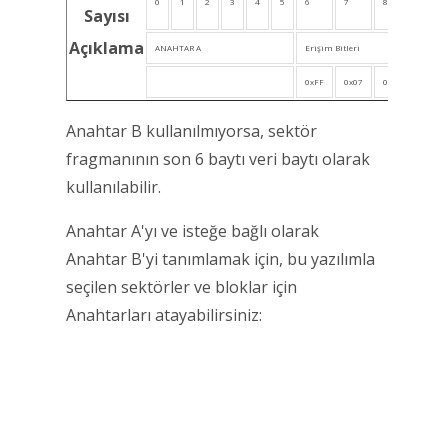
0
1
2
3
4
5
6
7
8
9
Sayısı
Açıklama
ANAHTAR A
Erişim Bitleri
0xFF
0x07
0x80
KULLA
Anahtar B kullanılmıyorsa, sektör
fragmanının son 6 baytı veri baytı olarak
kullanılabilir.
Anahtar A'yı ve isteğe bağlı olarak
Anahtar B'yi tanımlamak için, bu yazılımla
seçilen sektörler ve bloklar için
Anahtarları atayabilirsiniz: