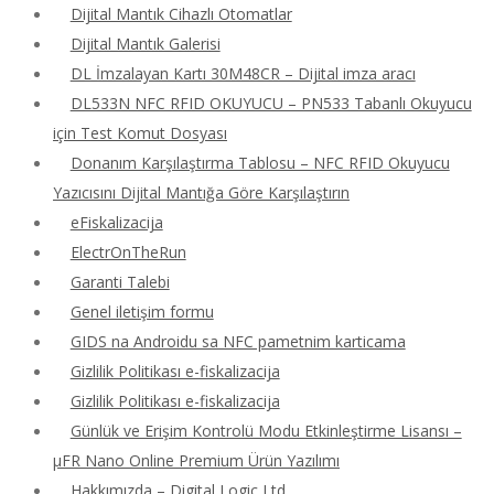
Dijital Mantık Cihazlı Otomatlar
Dijital Mantık Galerisi
DL İmzalayan Kartı 30M48CR – Dijital imza aracı
DL533N NFC RFID OKUYUCU – PN533 Tabanlı Okuyucu
için Test Komut Dosyası
Donanım Karşılaştırma Tablosu – NFC RFID Okuyucu
Yazıcısını Dijital Mantığa Göre Karşılaştırın
eFiskalizacija
ElectrOnTheRun
Garanti Talebi
Genel iletişim formu
GIDS na Androidu sa NFC pametnim karticama
Gizlilik Politikası e-fiskalizacija
Gizlilik Politikası e-fiskalizacija
Günlük ve Erişim Kontrolü Modu Etkinleştirme Lisansı –
μFR Nano Online Premium Ürün Yazılımı
Hakkımızda – Digital Logic Ltd