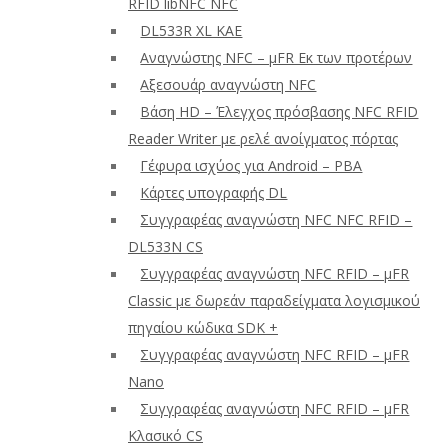
RFID libNFC NFC
DL533R XL ΚΑΕ
Αναγνώστης NFC – μFR Εκ των προτέρων
Αξεσουάρ αναγνώστη NFC
Βάση HD – Έλεγχος πρόσβασης NFC RFID
Reader Writer με ρελέ ανοίγματος πόρτας
Γέφυρα ισχύος για Android – PBA
Κάρτες υπογραφής DL
Συγγραφέας αναγνώστη NFC NFC RFID –
DL533N CS
Συγγραφέας αναγνώστη NFC RFID – μFR
Classic με δωρεάν παραδείγματα λογισμικού
πηγαίου κώδικα SDK +
Συγγραφέας αναγνώστη NFC RFID – μFR
Nano
Συγγραφέας αναγνώστη NFC RFID – μFR
Κλασικό CS