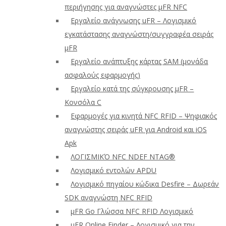
περιήγησης για αναγνώστες μFR NFC
Εργαλείο ανάγνωσης uFR – Λογισμικό
εγκατάστασης αναγνώστη/συγγραφέα σειράς
μFR
Εργαλείο ανάπτυξης κάρτας SAM (μονάδα
ασφαλούς εφαρμογής)
Εργαλείο κατά της σύγκρουσης μFR –
Κονσόλα C
Εφαρμογές για κινητά NFC RFID – Ψηφιακός
αναγνώστης σειράς uFR για Android και iOS
Apk
ΛΟΓΙΣΜΙΚΌ NFC NDEF NTAG®
Λογισμικό εντολών APDU
Λογισμικό πηγαίου κώδικα Desfire – Δωρεάν
SDK αναγνώστη NFC RFID
μFR Go Γλώσσα NFC RFID Λογισμικό
μFR Online Finder – Λογισμικό για την