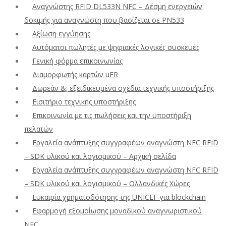
Αναγνώστης RFID DL533N NFC – Δέσμη ενεργειών
δοκιμής για αναγνώστη που βασίζεται σε PN533
Αξίωση εγγύησης
Αυτόματοι πωλητές με ψηφιακές λογικές συσκευές
Γενική φόρμα επικοινωνίας
Διαμορφωτής καρτών uFR
Δωρεάν &; εξειδικευμένα σχέδια τεχνικής υποστήριξης
Εισιτήριο τεχνικής υποστήριξης
Επικοινωνία με τις πωλήσεις και την υποστήριξη
πελατών
Εργαλεία ανάπτυξης συγγραφέων αναγνώστη NFC RFID
– SDK υλικού και λογισμικού – Αρχική σελίδα
Εργαλεία ανάπτυξης συγγραφέων αναγνώστη NFC RFID
– SDK υλικού και λογισμικού – Ολλανδικές Χώρες
Ευκαιρία χρηματοδότησης της UNICEF για blockchain
Εφαρμογή εξομοίωσης μοναδικού αναγνωριστικού
NFC