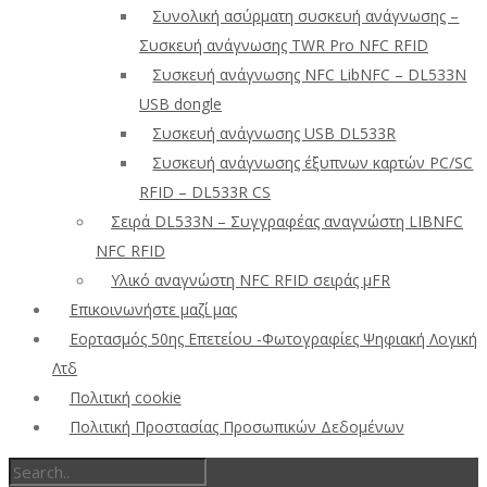
Συνολική ασύρματη συσκευή ανάγνωσης –
Συσκευή ανάγνωσης TWR Pro NFC RFID
Συσκευή ανάγνωσης NFC LibNFC – DL533N
USB dongle
Συσκευή ανάγνωσης USB DL533R
Συσκευή ανάγνωσης έξυπνων καρτών PC/SC
RFID – DL533R CS
Σειρά DL533N – Συγγραφέας αναγνώστη LIBNFC
NFC RFID
Υλικό αναγνώστη NFC RFID σειράς μFR
Επικοινωνήστε μαζί μας
Εορτασμός 50ης Επετείου -Φωτογραφίες Ψηφιακή Λογική
Λτδ
Πολιτική cookie
Πολιτική Προστασίας Προσωπικών Δεδομένων