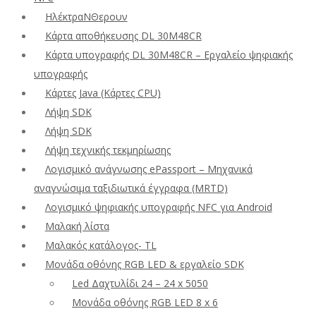
ΗλέκτραΝΘερουν
Κάρτα αποθήκευσης DL 30M48CR
Κάρτα υπογραφής DL 30M48CR – Εργαλείο ψηφιακής
υπογραφής
Κάρτες Java (Κάρτες CPU)
Λήψη SDK
Λήψη SDK
Λήψη τεχνικής τεκμηρίωσης
Λογισμικό ανάγνωσης ePassport – Μηχανικά
αναγνώσιμα ταξιδιωτικά έγγραφα (MRTD)
Λογισμικό ψηφιακής υπογραφής NFC για Android
Μαλακή λίστα
Μαλακός κατάλογος- TL
Μονάδα οθόνης RGB LED & εργαλείο SDK
Led Δαχτυλίδι 24 – 24 x 5050
Μονάδα οθόνης RGB LED 8 x 6