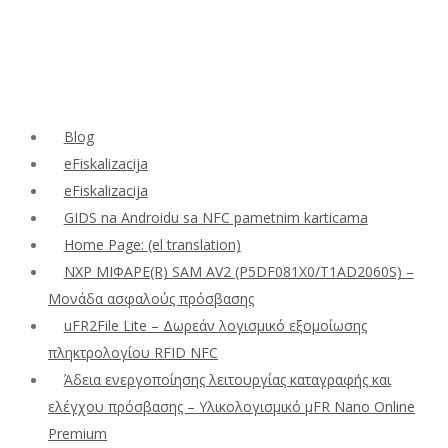
Blog
eFiskalizacija
eFiskalizacija
GIDS na Androidu sa NFC pametnim karticama
Home Page: (el translation)
NXP ΜΙΦΑΡΕ(R) SAM AV2 (P5DF081X0/T1AD2060S) –
Μονάδα ασφαλούς πρόσβασης
uFR2File Lite – Δωρεάν λογισμικό εξομοίωσης
πληκτρολογίου RFID NFC
Άδεια ενεργοποίησης λειτουργίας καταγραφής και
ελέγχου πρόσβασης – Υλικολογισμικό μFR Nano Online
Premium