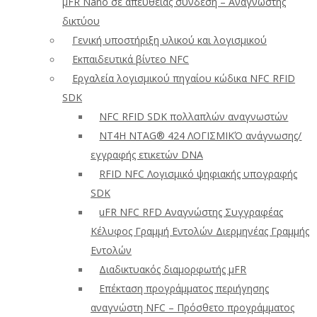
μFR Nano σε απευθείας σύνδεση – Αναγνώστης
δικτύου
Γενική υποστήριξη υλικού και λογισμικού
Εκπαιδευτικά βίντεο NFC
Εργαλεία λογισμικού πηγαίου κώδικα NFC RFID
SDK
NFC RFID SDK πολλαπλών αναγνωστών
NT4H NTAG® 424 ΛΟΓΙΣΜΙΚΌ ανάγνωσης/
εγγραφής ετικετών DNA
RFID NFC Λογισμικό ψηφιακής υπογραφής
SDK
uFR NFC RFD Αναγνώστης Συγγραφέας
Κέλυφος Γραμμή Εντολών Διερμηνέας Γραμμής
Εντολών
Διαδικτυακός διαμορφωτής μFR
Επέκταση προγράμματος περιήγησης
αναγνώστη NFC – Πρόσθετο προγράμματος