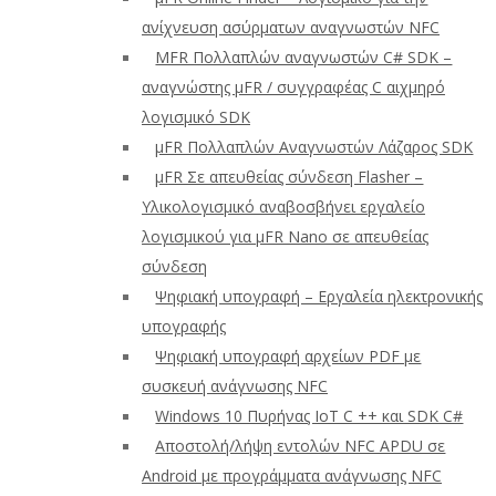
ανίχνευση ασύρματων αναγνωστών NFC
ΜFR Πολλαπλών αναγνωστών C# SDK –
αναγνώστης μFR / συγγραφέας C αιχμηρό
λογισμικό SDK
μFR Πολλαπλών Αναγνωστών Λάζαρος SDK
μFR Σε απευθείας σύνδεση Flasher –
Υλικολογισμικό αναβοσβήνει εργαλείο
λογισμικού για μFR Nano σε απευθείας
σύνδεση
Ψηφιακή υπογραφή – Εργαλεία ηλεκτρονικής
υπογραφής
Ψηφιακή υπογραφή αρχείων PDF με
συσκευή ανάγνωσης NFC
Windows 10 Πυρήνας IoT C ++ και SDK C#
Αποστολή/λήψη εντολών NFC APDU σε
Android με προγράμματα ανάγνωσης NFC