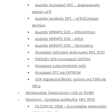
Δωρεάν λογισμικό NFC – Διαμορφωτής
καρτών μFR
Δωρεάν εργαλείο NFC – uFR2Σύστημα
αρχείων
Δωρεάν ΜΙΦΑΡΕ SDK – Απλούστερο
Δωρεάν ΜΙΦΑΡΕ SDK – Απλό
Δωρεάν ΜΙΦΑΡΕ SDK – Προηγμένο
Λογισμικό γρήγορης ανάγνωσης NFC RFID
Επίδειξη SDK λογισμικού DESFire
Λογισμικό ενεργοποίησης ρελέ
Λογισμικό RTC και EEPROM
SDK παρακολούθησης χρόνου για TWR και
XRCa
Μετατροπέας διασύνδεσης USB σε RS485
Προϊόντα – Εργαλεία ανάπτυξης NFC RFID
DL533N XL OEM – Συγγραφέας αναγνώστη