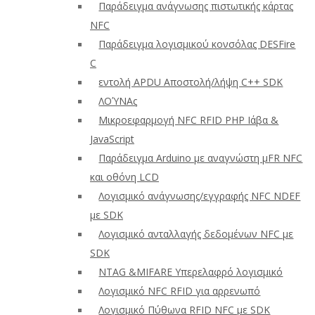
Παράδειγμα ανάγνωσης πιστωτικής κάρτας
NFC
Παράδειγμα λογισμικού κονσόλας DESFire
C
εντολή APDU Αποστολή/λήψη C++ SDK
ΛΟΎΝΑς
Μικροεφαρμογή NFC RFID PHP Ιάβα &
JavaScript
Παράδειγμα Arduino με αναγνώστη μFR NFC
και οθόνη LCD
Λογισμικό ανάγνωσης/εγγραφής NFC NDEF
με SDK
Λογισμικό ανταλλαγής δεδομένων NFC με
SDK
NTAG &MIFARE Υπερελαφρό λογισμικό
Λογισμικό NFC RFID για αρρενωπό
Λογισμικό Πύθωνα RFID NFC με SDK