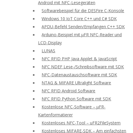
Android mit NFC-Lesegeräten
Softwarebeispiel für die DESFire C-Konsole
Windows 10 IoT Core C++ und C# SDK
APDU-Befehl Senden/Empfangen C++ SDK
Arduino-Beispiel mit μFR NFC-Reader und
LCD-Display
LUNAS
NFC RFID PHP Java Applet & JavaScript
NFC NDEF Lese-/Schreibsoftware mit SDK
NFC-Datenaustauschsoftware mit SDK
NTAG & MIFARE Ultralight Software
NFC RFID Android Software
NFC RFID Python Software mit SDK
Kostenlose NFC-Software – μFR-
Kartenformatierer
Kostenloses NFC-Tool – uFR2FileSystem
Kostenloses MIFARE-SDK – Am einfachsten