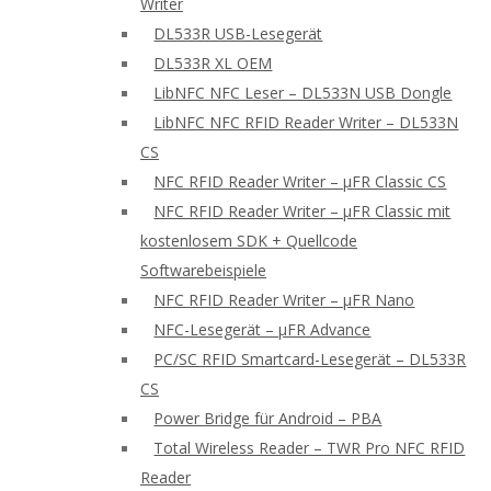
Writer
DL533R USB-Lesegerät
DL533R XL OEM
LibNFC NFC Leser – DL533N USB Dongle
LibNFC NFC RFID Reader Writer – DL533N
CS
NFC RFID Reader Writer – μFR Classic CS
NFC RFID Reader Writer – μFR Classic mit
kostenlosem SDK + Quellcode
Softwarebeispiele
NFC RFID Reader Writer – μFR Nano
NFC-Lesegerät – μFR Advance
PC/SC RFID Smartcard-Lesegerät – DL533R
CS
Power Bridge für Android – PBA
Total Wireless Reader – TWR Pro NFC RFID
Reader