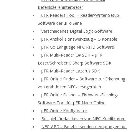
Befehlszeileninterpreter
uFR Readers Tool – Reader/Writer-Setup-
Software der μFR-Serie
Verschiedenes Digital Logic-Software
μFR Antikollisionswerkzeug – C-Konsole
μFR Go Language NFC RFID Software
μFR Multi-Reader C# SDK – μFR
Leser/Schreiber C Sharp Software SDK
μFR Multi-Reader Lazarus SDK
μFR Online Finder – Software zur Erkennung
von drahtlosen NFC-Lesegeräten
μFR Online Flasher – Firmware-Flashing-
Software-Tool für μFR Nano Online
μFR Online Konfigurator
Beispiel für das Lesen von NFC-Kreditkarten
NFC-APDU-Befehle senden / empfangen auf