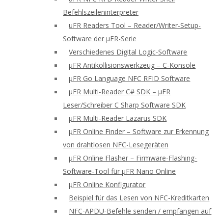
Befehlszeileninterpreter
uFR Readers Tool – Reader/Writer-Setup-
Software der μFR-Serie
Verschiedenes Digital Logic-Software
μFR Antikollisionswerkzeug – C-Konsole
μFR Go Language NFC RFID Software
μFR Multi-Reader C# SDK – μFR
Leser/Schreiber C Sharp Software SDK
μFR Multi-Reader Lazarus SDK
μFR Online Finder – Software zur Erkennung
von drahtlosen NFC-Lesegeräten
μFR Online Flasher – Firmware-Flashing-
Software-Tool für μFR Nano Online
μFR Online Konfigurator
Beispiel für das Lesen von NFC-Kreditkarten
NFC-APDU-Befehle senden / empfangen auf