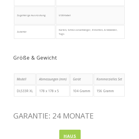
Zugehörige Ausrüstung
USB-Kabel
Karten, Schlüsselanhänger, Etiketten, Armbänder,
Zubehör
Tags
Größe & Gewicht
Modell
Abmessungen (mm)
Gerät
Kommerzielles Set
DL533R XL
178 x 178 x 5
104 Gramm
156 Gramm
GARANTIE: 24 MONATE
HAUS