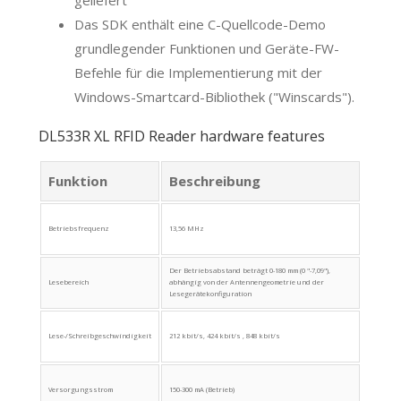
geliefert
Das SDK enthält eine C-Quellcode-Demo
grundlegender Funktionen und Geräte-FW-
Befehle für die Implementierung mit der
Windows-Smartcard-Bibliothek ("Winscards").
DL533R XL RFID Reader hardware features
Funktion
Beschreibung
Betriebsfrequenz
13,56 MHz
Der Betriebsabstand beträgt 0-180 mm (0 "-7,09"),
Lesebereich
abhängig von der Antennengeometrie und der
Lesegerätekonfiguration
Lese-/Schreibgeschwindigkeit
212 kbit/s, 424 kbit/s , 848 kbit/s
Versorgungsstrom
150-300 mA (Betrieb)