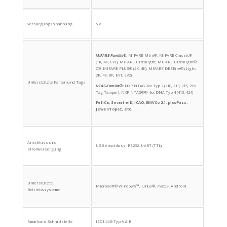
Versorgungsspannung
5 V
MIFARE-Familie®
:
MIFARE Mini®, MIFARE Classic®
(1K, 4K, EV1), MIFARE Ultralight, MIFARE Ultralight®
C®, MIFARE PLUS® (2K, 4K), MIFARE DESFire® (Light,
2K, 4K, 8K, EV1, EV2)
Unterstützte Karten und Tags
NTAG-Familie®
:
NXP NTAG 2xx Typ 2 (210, 213, 215, 216
Tag Tamper), NXP NTAG®® 4xx DNA Typ 4 (413, 424)
FeliCa, Smart eID, ICAO, EMVCo 2.1, picoPass,
Jewel/Topaz, etc.
Anschluss und
USB-Anschluss, RS232, UART (TTL)
Stromversorgung
Unterstützte
Microsoft® Windows™, Linux®, macOS, Android
Betriebssysteme
Smartcard-Schnittstelle
ISO14443 Typ A & B