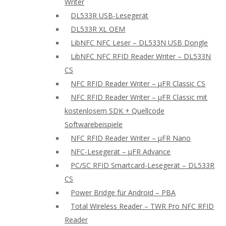
Writer
DL533R USB-Lesegerät
DL533R XL OEM
LibNFC NFC Leser – DL533N USB Dongle
LibNFC NFC RFID Reader Writer – DL533N
CS
NFC RFID Reader Writer – μFR Classic CS
NFC RFID Reader Writer – μFR Classic mit
kostenlosem SDK + Quellcode
Softwarebeispiele
NFC RFID Reader Writer – μFR Nano
NFC-Lesegerät – μFR Advance
PC/SC RFID Smartcard-Lesegerät – DL533R
CS
Power Bridge für Android – PBA
Total Wireless Reader – TWR Pro NFC RFID
Reader