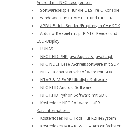
Android mit NFC-Lesegeräten
Softwarebeispiel für die DESFire C-Konsole
Windows 10 IoT Core C++ und C# SDK
APDU-Befehl Senden/Empfangen C++ SDK
Arduino-Beispiel mit μFR NFC-Reader und
LCD-Display
LUNAS
NFC RFID PHP Java Applet & JavaScript
NFC NDEF Lese-/Schreibsoftware mit SDK
NFC-Datenaustauschsoftware mit SDK
NTAG & MIFARE Ultralight Software
NFC RFID Android Software
NFC RFID Python Software mit SDK
Kostenlose NFC-Software – μFR-
Kartenformatierer
Kostenloses NFC-Tool – uFR2FileSystem
Kostenloses MIFARE-SDK – Am einfachsten