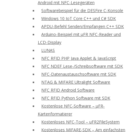
Android mit NFC-Lesegeräten
Softwarebeispiel für die DESFire C-Konsole
Windows 10 IoT Core C++ und C# SDK
APDU-Befehl Senden/Empfangen C++ SDK
Arduino-Beispiel mit μFR NFC-Reader und
LCD-Display
LUNAS
NFC RFID PHP Java Applet & JavaScript
NFC NDEF Lese-/Schreibsoftware mit SDK
NFC-Datenaustauschsoftware mit SDK
NTAG & MIFARE Ultralight Software
NFC RFID Android Software
NFC RFID Python Software mit SDK
Kostenlose NFC-Software – μFR-
Kartenformatierer
Kostenloses NFC-Tool – uFR2FileSystem
Kostenloses MIFARE-SDK – Am einfachsten