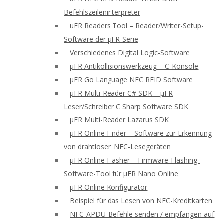
Befehlszeileninterpreter
uFR Readers Tool – Reader/Writer-Setup-
Software der μFR-Serie
Verschiedenes Digital Logic-Software
μFR Antikollisionswerkzeug – C-Konsole
μFR Go Language NFC RFID Software
μFR Multi-Reader C# SDK – μFR
Leser/Schreiber C Sharp Software SDK
μFR Multi-Reader Lazarus SDK
μFR Online Finder – Software zur Erkennung
von drahtlosen NFC-Lesegeräten
μFR Online Flasher – Firmware-Flashing-
Software-Tool für μFR Nano Online
μFR Online Konfigurator
Beispiel für das Lesen von NFC-Kreditkarten
NFC-APDU-Befehle senden / empfangen auf