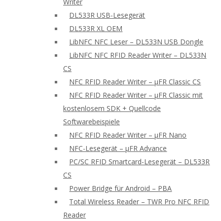
Writer
DL533R USB-Lesegerät
DL533R XL OEM
LibNFC NFC Leser – DL533N USB Dongle
LibNFC NFC RFID Reader Writer – DL533N
CS
NFC RFID Reader Writer – μFR Classic CS
NFC RFID Reader Writer – μFR Classic mit
kostenlosem SDK + Quellcode
Softwarebeispiele
NFC RFID Reader Writer – μFR Nano
NFC-Lesegerät – μFR Advance
PC/SC RFID Smartcard-Lesegerät – DL533R
CS
Power Bridge für Android – PBA
Total Wireless Reader – TWR Pro NFC RFID
Reader