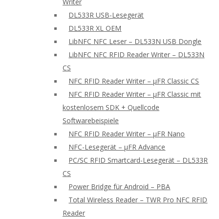
Writer
DL533R USB-Lesegerät
DL533R XL OEM
LibNFC NFC Leser – DL533N USB Dongle
LibNFC NFC RFID Reader Writer – DL533N
CS
NFC RFID Reader Writer – μFR Classic CS
NFC RFID Reader Writer – μFR Classic mit
kostenlosem SDK + Quellcode
Softwarebeispiele
NFC RFID Reader Writer – μFR Nano
NFC-Lesegerät – μFR Advance
PC/SC RFID Smartcard-Lesegerät – DL533R
CS
Power Bridge für Android – PBA
Total Wireless Reader – TWR Pro NFC RFID
Reader