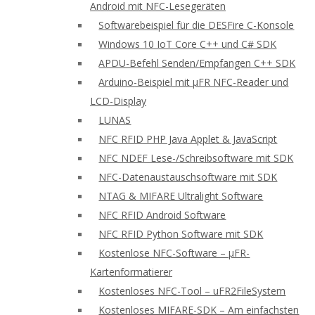
Android mit NFC-Lesegeräten
Softwarebeispiel für die DESFire C-Konsole
Windows 10 IoT Core C++ und C# SDK
APDU-Befehl Senden/Empfangen C++ SDK
Arduino-Beispiel mit μFR NFC-Reader und
LCD-Display
LUNAS
NFC RFID PHP Java Applet & JavaScript
NFC NDEF Lese-/Schreibsoftware mit SDK
NFC-Datenaustauschsoftware mit SDK
NTAG & MIFARE Ultralight Software
NFC RFID Android Software
NFC RFID Python Software mit SDK
Kostenlose NFC-Software – μFR-
Kartenformatierer
Kostenloses NFC-Tool – uFR2FileSystem
Kostenloses MIFARE-SDK – Am einfachsten