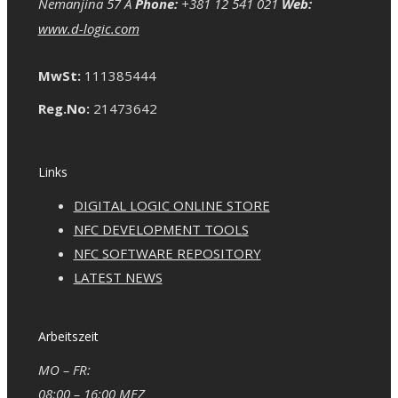
Nemanjina 57 A
Phone:
+381 12 541 021
Web:
www.d-logic.com
MwSt:
111385444
Reg.No:
21473642
Links
DIGITAL LOGIC ONLINE STORE
NFC DEVELOPMENT TOOLS
NFC SOFTWARE REPOSITORY
LATEST NEWS
Arbeitszeit
MO – FR:
08:00 – 16:00 MEZ