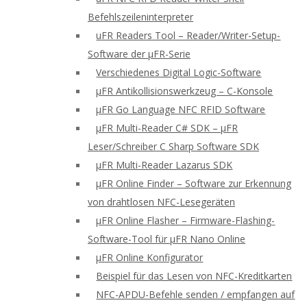
Befehlszeileninterpreter
uFR Readers Tool – Reader/Writer-Setup-
Software der μFR-Serie
Verschiedenes Digital Logic-Software
μFR Antikollisionswerkzeug – C-Konsole
μFR Go Language NFC RFID Software
μFR Multi-Reader C# SDK – μFR
Leser/Schreiber C Sharp Software SDK
μFR Multi-Reader Lazarus SDK
μFR Online Finder – Software zur Erkennung
von drahtlosen NFC-Lesegeräten
μFR Online Flasher – Firmware-Flashing-
Software-Tool für μFR Nano Online
μFR Online Konfigurator
Beispiel für das Lesen von NFC-Kreditkarten
NFC-APDU-Befehle senden / empfangen auf