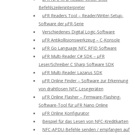
Befehlszeileninterpreter
uFR Readers Tool – Reader/Writer-Setup-
Software der μFR-Serie
Verschiedenes Digital Logic-Software
μFR Antikollisionswerkzeug – C-Konsole
μFR Go Language NFC RFID Software
μFR Multi-Reader C# SDK – μFR
Leser/Schreiber C Sharp Software SDK
μFR Multi-Reader Lazarus SDK
μFR Online Finder – Software zur Erkennung
von drahtlosen NFC-Lesegeräten
μFR Online Flasher – Firmware-Flashing-
Software-Tool für μFR Nano Online
μFR Online Konfigurator
Beispiel für das Lesen von NFC-Kreditkarten
NFC-APDU-Befehle senden / empfangen auf