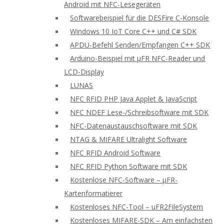
Android mit NFC-Lesegeräten
Softwarebeispiel für die DESFire C-Konsole
Windows 10 IoT Core C++ und C# SDK
APDU-Befehl Senden/Empfangen C++ SDK
Arduino-Beispiel mit μFR NFC-Reader und
LCD-Display
LUNAS
NFC RFID PHP Java Applet & JavaScript
NFC NDEF Lese-/Schreibsoftware mit SDK
NFC-Datenaustauschsoftware mit SDK
NTAG & MIFARE Ultralight Software
NFC RFID Android Software
NFC RFID Python Software mit SDK
Kostenlose NFC-Software – μFR-
Kartenformatierer
Kostenloses NFC-Tool – uFR2FileSystem
Kostenloses MIFARE-SDK – Am einfachsten