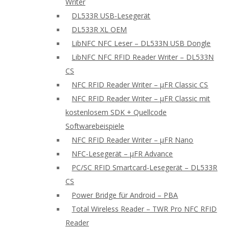
Writer
DL533R USB-Lesegerät
DL533R XL OEM
LibNFC NFC Leser – DL533N USB Dongle
LibNFC NFC RFID Reader Writer – DL533N
CS
NFC RFID Reader Writer – μFR Classic CS
NFC RFID Reader Writer – μFR Classic mit
kostenlosem SDK + Quellcode
Softwarebeispiele
NFC RFID Reader Writer – μFR Nano
NFC-Lesegerät – μFR Advance
PC/SC RFID Smartcard-Lesegerät – DL533R
CS
Power Bridge für Android – PBA
Total Wireless Reader – TWR Pro NFC RFID
Reader