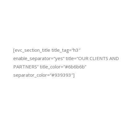
[evc_section_title title_tag=“h3″
enable_separator=“yes“ title=“OUR CLIENTS AND
PARTNERS“ title_color=“#6b6b6b“
separator_color=“#939393″]