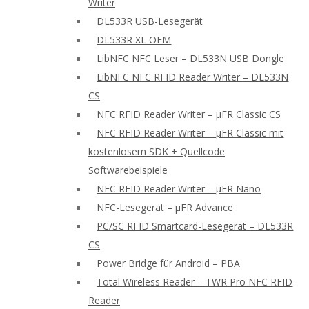
Writer
DL533R USB-Lesegerät
DL533R XL OEM
LibNFC NFC Leser – DL533N USB Dongle
LibNFC NFC RFID Reader Writer – DL533N
CS
NFC RFID Reader Writer – μFR Classic CS
NFC RFID Reader Writer – μFR Classic mit
kostenlosem SDK + Quellcode
Softwarebeispiele
NFC RFID Reader Writer – μFR Nano
NFC-Lesegerät – μFR Advance
PC/SC RFID Smartcard-Lesegerät – DL533R
CS
Power Bridge für Android – PBA
Total Wireless Reader – TWR Pro NFC RFID
Reader