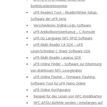
Befehlszeileninterpreter
uFR Readers Tool – Reader/Writer-Setup-
Software der μFR-Serie
Verschiedenes Digital Logic-Software
μFR Antikollisionswerkzeug – C-Konsole
μFR Go Language NFC RFID Software
μFR Multi-Reader C# SDK – μFR
Leser/Schreiber C Sharp Software SDK
μFR Multi-Reader Lazarus SDK
μFR Online Finder – Software zur Erkennung
von drahtlosen NFC-Lesegeräten
μFR Online Flasher – Firmware-Flashing-
Software-Tool für μFR Nano Online
μFR Online Konfigurator
Beispiel für das Lesen von NFC-Kreditkarten
NFC-APDU-Befehle senden / empfangen auf