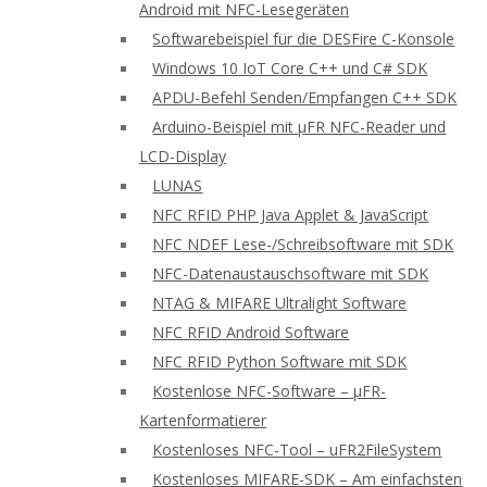
Android mit NFC-Lesegeräten
Softwarebeispiel für die DESFire C-Konsole
Windows 10 IoT Core C++ und C# SDK
APDU-Befehl Senden/Empfangen C++ SDK
Arduino-Beispiel mit μFR NFC-Reader und
LCD-Display
LUNAS
NFC RFID PHP Java Applet & JavaScript
NFC NDEF Lese-/Schreibsoftware mit SDK
NFC-Datenaustauschsoftware mit SDK
NTAG & MIFARE Ultralight Software
NFC RFID Android Software
NFC RFID Python Software mit SDK
Kostenlose NFC-Software – μFR-
Kartenformatierer
Kostenloses NFC-Tool – uFR2FileSystem
Kostenloses MIFARE-SDK – Am einfachsten