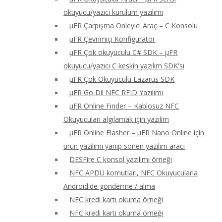
okuyucu/yazıcı kurulum yazılımı
μFR Çarpışma Önleyici Araç – C Konsolu
μFR Çevrimiçi Konfigüratör
μFR Çok okuyuculu C# SDK – μFR
okuyucu/yazıcı C keskin yazılım SDK'sı
μFR Çok Okuyuculu Lazarus SDK
μFR Go Dil NFC RFID Yazılımı
μFR Online Finder – Kablosuz NFC
Okuyucuları algılamak için yazılım
μFR Online Flasher – μFR Nano Online için
ürün yazılımı yanıp sönen yazılım aracı
DESFire C konsol yazılımı örneği
NFC APDU komutları, NFC Okuyucularla
Android'de gönderme / alma
NFC kredi kartı okuma örneği
NFC kredi kartı okuma örneği