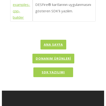
examples-
DESFire® kartlarının uygulanmasını
cpp-
gösteren SDK'lı yazılım.
builder
ANA SAYFA
DONANIM ÜRÜNLERİ
SDK YAZILIMI