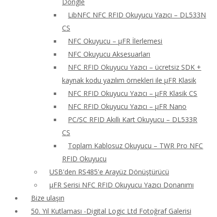
Dongle
LibNFC NFC RFID Okuyucu Yazıcı – DL533N
CS
NFC Okuyucu – μFR İlerlemesi
NFC Okuyucu Aksesuarları
NFC RFID Okuyucu Yazıcı – ücretsiz SDK +
kaynak kodu yazılım örnekleri ile μFR Klasik
NFC RFID Okuyucu Yazıcı – μFR Klasik CS
NFC RFID Okuyucu Yazıcı – μFR Nano
PC/SC RFID Akıllı Kart Okuyucu – DL533R
CS
Toplam Kablosuz Okuyucu – TWR Pro NFC
RFID Okuyucu
USB'den RS485'e Arayüz Dönüştürücü
μFR Serisi NFC RFID Okuyucu Yazıcı Donanımı
Bize ulaşın
50. Yıl Kutlaması -Digital Logic Ltd Fotoğraf Galerisi