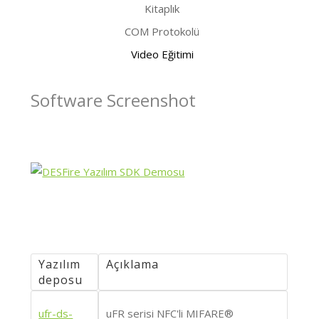
Kitaplık
COM Protokolü
Video Eğitimi
Software Screenshot
Yazılım
Açıklama
deposu
ufr-ds-
uFR serisi NFC'li MIFARE®