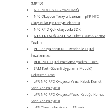
(MRTD)
NFC NDEF NTAG YAZILIMI®
NFC Okuyucu Tarayıcı Uzantısı – μFR NFC
Okuyucular için tarayıcı eklentisi
NFC RFID Çok okuyuculu SDK
NT4H NTAG® 424 DNA Etiket Okuma/Yazma
Yazılımı
PDF dosyalarının NFC Reader ile Dijital
İmzalanması
RFID NFC Dijital imzalama yazılımı SDK'sı
SAM Kart (Güvenli Uygulama Modülü)
Geliştirme Aracı
uFR NFC RFD Okuyucu Yazıcı Kabuk Komut
Satırı Yorumlayıcısı
uFR NFC RFD Okuyucu/Yazıcı Kabuğu Komut
Satırı Yorumlayıcısı
uFR Okuyucular Aracı – μFR serisi