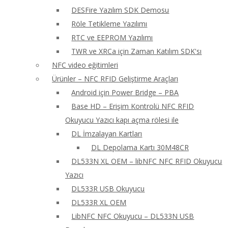
DESFire Yazılım SDK Demosu
Röle Tetikleme Yazılımı
RTC ve EEPROM Yazılımı
TWR ve XRCa için Zaman Katılım SDK'sı
NFC video eğitimleri
Ürünler – NFC RFID Geliştirme Araçları
Android için Power Bridge – PBA
Base HD – Erişim Kontrolü NFC RFID
Okuyucu Yazıcı kapı açma rölesi ile
DL İmzalayan Kartları
DL Depolama Kartı 30M48CR
DL533N XL OEM – libNFC NFC RFID Okuyucu
Yazıcı
DL533R USB Okuyucu
DL533R XL OEM
LibNFC NFC Okuyucu – DL533N USB