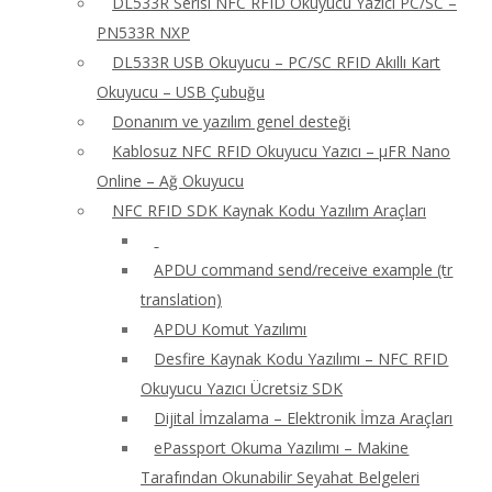
DL533R Serisi NFC RFID Okuyucu Yazıcı PC/SC –
PN533R NXP
DL533R USB Okuyucu – PC/SC RFID Akıllı Kart
Okuyucu – USB Çubuğu
Donanım ve yazılım genel desteği
Kablosuz NFC RFID Okuyucu Yazıcı – μFR Nano
Online – Ağ Okuyucu
NFC RFID SDK Kaynak Kodu Yazılım Araçları
APDU command send/receive example (tr
translation)
APDU Komut Yazılımı
Desfire Kaynak Kodu Yazılımı – NFC RFID
Okuyucu Yazıcı Ücretsiz SDK
Dijital İmzalama – Elektronik İmza Araçları
ePassport Okuma Yazılımı – Makine
Tarafından Okunabilir Seyahat Belgeleri