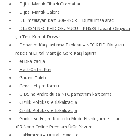
Dijital Mantık Cihazlı Otomatlar
Dijital Mantık Galerisi
DL İmzalayan Kartı 30M48CR – Dijital imza aracı
DL533N NFC RFID OKUYUCU – PN533 Tabanlı Okuyucu
için Test Komut Dosyası
Donanım Karşılaştırma Tablosu – NFC RFID Okuyucu
Yazıcısını Dijital Mantığa Göre Karşılaştırın
eFiskalizacija
ElectrOnTheRun
Garanti Talebi
Genel iletişim formu
GIDS na Androidu sa NFC pametnim karticama
Gizlilik Politikası e-fiskalizacija
Gizlilik Politikası e-fiskalizacija
Günlük ve Erişim Kontrolü Modu Etkinleştirme Lisansı –
μFR Nano Online Premium Ürün Yazılımı
Hakkımızda – Digital Logic Ltd