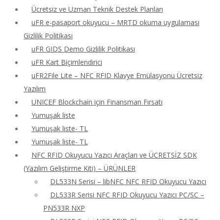
Ücretsiz ve Uzman Teknik Destek Planları
uFR e-pasaport okuyucu – MRTD okuma uygulaması
Gizlilik Politikası
uFR GIDS Demo Gizlilik Politikası
uFR Kart Biçimlendirici
uFR2File Lite – NFC RFID Klavye Emülasyonu Ücretsiz
Yazılım
UNICEF Blockchain için Finansman Fırsatı
Yumuşak liste
Yumuşak liste- TL
Yumuşak liste- TL
NFC RFID Okuyucu Yazıcı Araçları ve ÜCRETSİZ SDK
(Yazılım Geliştirme Kiti) – ÜRÜNLER
DL533N Serisi – libNFC NFC RFID Okuyucu Yazıcı
DL533R Serisi NFC RFID Okuyucu Yazıcı PC/SC –
PN533R NXP