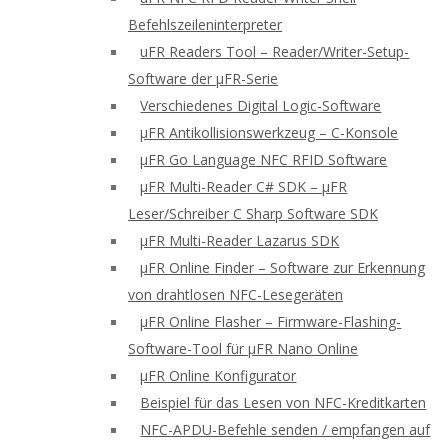
Befehlszeileninterpreter
uFR Readers Tool – Reader/Writer-Setup-
Software der μFR-Serie
Verschiedenes Digital Logic-Software
μFR Antikollisionswerkzeug – C-Konsole
μFR Go Language NFC RFID Software
μFR Multi-Reader C# SDK – μFR
Leser/Schreiber C Sharp Software SDK
μFR Multi-Reader Lazarus SDK
μFR Online Finder – Software zur Erkennung
von drahtlosen NFC-Lesegeräten
μFR Online Flasher – Firmware-Flashing-
Software-Tool für μFR Nano Online
μFR Online Konfigurator
Beispiel für das Lesen von NFC-Kreditkarten
NFC-APDU-Befehle senden / empfangen auf