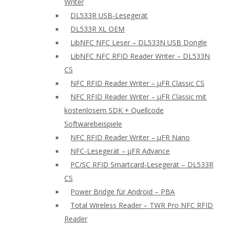
Writer
DL533R USB-Lesegerät
DL533R XL OEM
LibNFC NFC Leser – DL533N USB Dongle
LibNFC NFC RFID Reader Writer – DL533N
CS
NFC RFID Reader Writer – μFR Classic CS
NFC RFID Reader Writer – μFR Classic mit
kostenlosem SDK + Quellcode
Softwarebeispiele
NFC RFID Reader Writer – μFR Nano
NFC-Lesegerät – μFR Advance
PC/SC RFID Smartcard-Lesegerät – DL533R
CS
Power Bridge für Android – PBA
Total Wireless Reader – TWR Pro NFC RFID
Reader