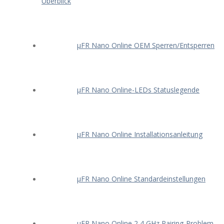
Überblick
μFR Nano Online OEM Sperren/Entsperren
μFR Nano Online-LEDs Statuslegende
μFR Nano Online Installationsanleitung
μFR Nano Online Standardeinstellungen
μFR Nano Online 2,4 GHz Pairing-Problem –