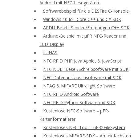
Android mit NFC-Lesegeräten
Softwarebeispiel für die DESFire C-Konsole
Windows 10 IoT Core C++ und C# SDK
APDU-Befehl Senden/Empfangen C++ SDK
Arduino-Beispiel mit μFR NFC-Reader und
LCD-Display
LUNAS
NFC RFID PHP Java Applet & JavaScript
NFC NDEF Lese-/Schreibsoftware mit SDK
NFC-Datenaustauschsoftware mit SDK
NTAG & MIFARE Ultralight Software
NFC RFID Android Software
NFC RFID Python Software mit SDK
Kostenlose NFC-Software – μFR-
Kartenformatierer
Kostenloses NFC-Tool – uFR2FileSystem
Kostenloses MIFARE-SDK – Am einfachsten