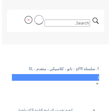
1. سلسلة μFR - نانو ، كلاسيكي ، متقدم ، XL
3
كيفية تحديث البرامج الثابتة μFR واختبار