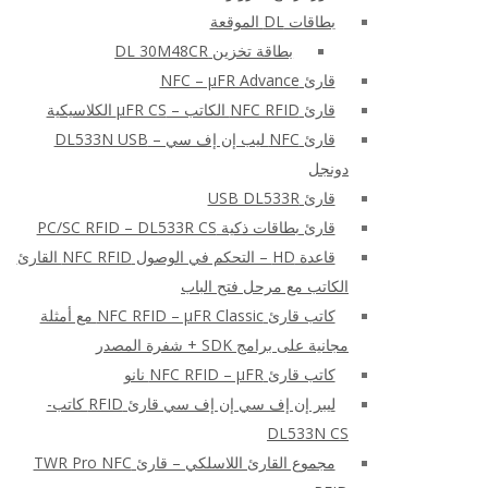
بطاقات DL الموقعة
بطاقة تخزين DL 30M48CR
قارئ NFC – μFR Advance
قارئ NFC RFID الكاتب – μFR CS الكلاسيكية
قارئ NFC ليب إن إف سي – DL533N USB
دونجل
قارئ USB DL533R
قارئ بطاقات ذكية PC/SC RFID – DL533R CS
قاعدة HD – التحكم في الوصول NFC RFID القارئ
الكاتب مع مرحل فتح الباب
كاتب قارئ NFC RFID – μFR Classic مع أمثلة
مجانية على برامج SDK + شفرة المصدر
كاتب قارئ NFC RFID – μFR نانو
ليبر إن إف سي إن إف سي قارئ RFID كاتب-
DL533N CS
مجموع القارئ اللاسلكي – قارئ TWR Pro NFC