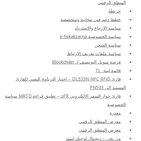
المنطق الرقمي
خريطة
خطط دعم فني مجانية ومتخصصة
سياسة الإرجاع والاسترداد
سياسة الخصوصية e-fiskalizacija
سياسة الشحن
سياسة ملفات تعريف الارتباط
فرصة تمويل اليونيسف ل Blockchain
قائمة لينة- TL
قارئ DL533N NFC RFID – اختبار البرنامج النصي للقارئ
المستند إلى PN533
قارئ جواز السفر الإلكتروني uFR – تطبيق قراءة MRTD سياسة
الخصوصية
معذرة
معرض المنطق الرقمي
معرض المنطق الرقمي
من نحن – ديجيتال لوجيك ليمتد