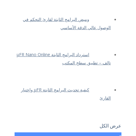
وميض البرامج الثابتة لقارئ التحكم في
الوصول عالي الدقة الأساسي
استرداد البرامج الثابتة μFR Nano Online
تالف – تطبيق سطح المكتب
كيفية تحديث البرامج الثابتة μFR واختبار
القارئ
عرض الكل