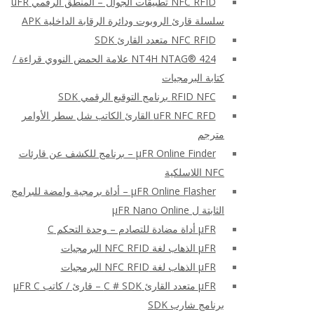
NFC RFID تطبيقات الجوال – المنطق الرقمي uFR
سلسلة قارئ الروبوت ودائرة الرقابة الداخلية APK
NFC RFID متعدد القارئ SDK
NT4H NTAG® 424 علامة الحمض النووي قراءة /
كتابة البرمجيات
RFID NFC برنامج التوقيع الرقمي SDK
uFR NFC RFD القارئ الكاتب شل سطر الأوامر
مترجم
μFR Online Finder – برنامج للكشف عن قارئات
NFC اللاسلكية
μFR Online Flasher – أداة برمجية وامضة للبرامج
الثابتة ل μFR Nano Online
μFR أداة مضادة للتصادم – وحدة التحكم C
μFR الذهاب لغة NFC RFID البرمجيات
μFR الذهاب لغة NFC RFID البرمجيات
μFR متعدد القارئ C # SDK – قارئ / كاتب μFR C
برنامج شارب SDK