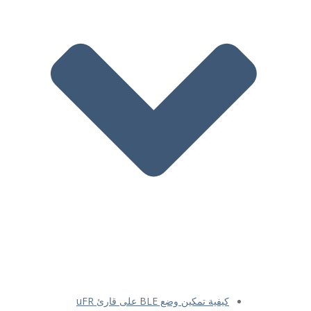
كيفية تمكين وضع BLE على قارئ uFR