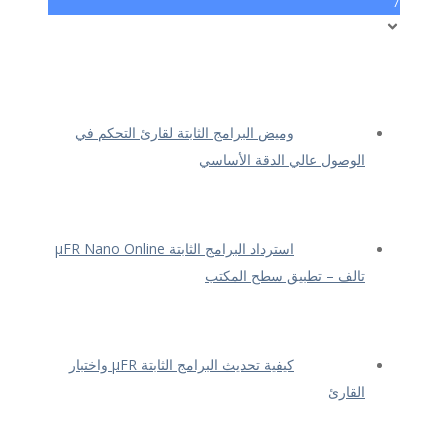
7
وميض البرامج الثابتة لقارئ التحكم في
الوصول عالي الدقة الأساسي
استرداد البرامج الثابتة μFR Nano Online
تالف – تطبيق سطح المكتب
كيفية تحديث البرامج الثابتة μFR واختبار
القارئ