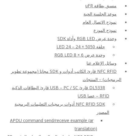
منسق بطاقة uFR
موعد الجلسة الحية
نموذج الاتصال العام
نموذج الموزع
وحدة عرض RGB LED وأداة SDK
حلقة LED 24 – 24 × 5050
وحدة عرض RGB LED 8 × 6
وسائل الإعلام عنا
NFC RFID قارئ الكاتب أدوات و SDK مجانا (مجموعة تطوير
البرمجيات) – المنتجات
DL533R قارئ USB – PC / SC قارئ البطاقات الذكية
RFID – عصا USB
NFC RFID SDK أدوات برمجيات التعليمات البرمجية
المصدر
APDU command send/receive example (ar
translation)