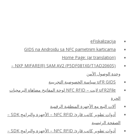
eFiskalizacija
GIDS na Androidu sa NFC pametnim karticama
Home Page: (ar translation)
NXP MIFARE(R) SAM AV2 (P5DF081X0/T1AD2060S) –
وحدة الوصول الآمن
uFR GIDS سياسة الخصوصية التجريبية
uFR2File لايت – NFC RFID لوحة المفاتيح مضاهاة البرمجيات
الحرة
آلات البيع مع الأجهزة المنطقية الرقمية
أدوات تطوير كاتب قارئ NFC RFID – الأجهزة والبرامج SDK –
الصفحة الرئيسية
أدوات تطوير كاتب قارئ NFC RFID – الأجهزة والبرامج SDK –