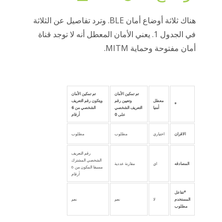
هناك ثلاثة أوضاع أمان BLE. وترد تفاصيل عن الثلاثة
في الجدول 1. يعني الأمان المعطل أنه لا توجد قناة
أمان مفتوحة وحماية MITM.
تم تمكين الأمان
تم تمكين الأمان
معطل
وتعيين رقم
ويتكون رقم التعريف
*
أمنيا
التعريف الشخصي
الشخصي من 6
على 0
أرقام
الاقران
اختياري
مطلوب
مطلوب
رقم التعريف
الشخصي
المشترك
المصادقه
اي
مقارنة عددية
مسبقا
المكون من 6
أرقام
*تفاعل
المستخدم
لا
نعم
نعم
مطلوب