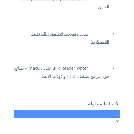
القارئ
متى يوصى بترقية معزز الترددات
اللاسلكية؟
uFR Reader Writer على macOS – نصائح
حول برامج تشغيل FTDI وأذونات الاتصال
الأسئلة المتداولة
3