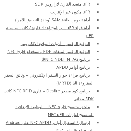
μFR متعدد القارئ لازاروس SDK
μFR مكون عبر الإنترنت
أداة تطوير بطاقة SAM (وحدة التطبيق الآمن)
أداة قراء uFR – برنامج إعداد قارئ / كاتب سلسلة
μFR
التوقيع الرقمي – أدوات التوقيع الإلكتروني
التوقيع الرقمي لملفات PDF باستخدام قارئ NFC
برنامج NFC NDEF NTAG®
برنامج أوامر APDU
برنامج قراءة جواز السفر الإلكتروني – وثائق السفر
المقروءة آليا (MRTD)
برنامج كود مصدر Desfire – قارئ NFC RFID كاتب
SDK مجاني
ملحق متصفح قارئ NFC – الوظيفة الإضافية
للمتصفح لقارئات NFC μFR
إرسال / استقبال أوامر NFC APDU على Android
باستخدام قارئات NFC