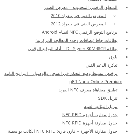
المنطق الرقمي المحدودة – معرض الصور
المعرض الفني في بلغراد 2010
المعرض الفني في بلغراد 2012
برنامج التوقيع الرقمي NFC لنظام Android
بطاقات جافا (بطاقات وحدة المعالجة المركزية)
بطاقة DL Signer 30M48CR – أداة التوقيع الرقمي
بلوق
تذكرة الدعم الفني
ترخيص تنشيط وضع التحكم في السجل والوصول – البرامج الثابتة
μFR Nano Online Premium
تطبيق مضاهاة معرف NFC الفريد
تنزيل SDK
تنزيل الوثائق الفنية
جدول مقارنة أجهزة NFC RFID
جدول مقارنة أجهزة NFC RFID
جدول مقارنة الأجهزة – قارن قارئ NFC RFID الكاتب بواسطة