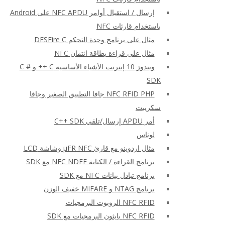
إرسال / استقبال أوامر NFC APDU على Android
باستخدام قارئات NFC
مثال على برنامج وحدة التحكم DESFire C
مثال على قراءة بطاقة ائتمان NFC
ويندوز 10 إنترنت الأشياء الأساسية C ++ و C #
SDK
NFC RFID PHP جافا التطبيق الصغير وجافا
سكريبت
أمر APDU إرسال/تلقي C++ SDK
لوناس
مثال اردوينو مع قارئ μFR NFC وشاشة LCD
برنامج القراءة / الكتابة NFC NDEF مع SDK
برنامج تبادل بيانات NFC مع SDK
برنامج NTAG و MIFARE خفيف الوزن
NFC RFID الروبوت البرمجيات
NFC RFID بايثون البرمجيات مع SDK