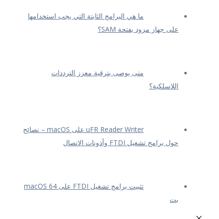
ما هي البرامج الثابتة التي يجب استخدامها
على جهاز مزود بفتحة SAM؟
متى يوصى بترقية معزز الترددات
اللاسلكية؟
uFR Reader Writer على macOS – نصائح
حول برامج تشغيل FTDI وأذونات الاتصال
تثبيت برامج تشغيل FTDI على macOS 64
بت