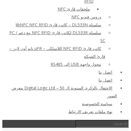
RFID
ملحقات قارئ NFC
دروس فيديو NFC
سلسلة DL533N – كاتب قارئ libNFC NFC RFID
سلسلة DL533R لكاتب قارئ NFC RFID مع دعم PC /
SC
كاتب قارئ NFC RFID اللاسلكي – μFR نانو أون لاين –
قارئ الشبكة
محول واجهة USB إلى RS485
اتصل بنا
اتصل بنا
الاحتفال بالذكرى السنوية ال 50 – Digital Logic Ltd معرض
الصور
سياسة الخصوصية
نهج ملفات تعريف الارتباط