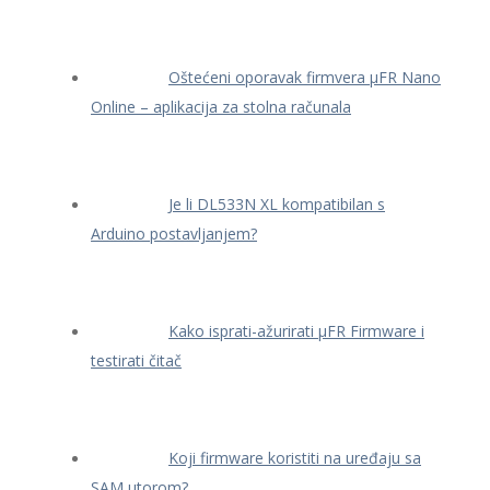
Oštećeni oporavak firmvera μFR Nano
Online – aplikacija za stolna računala
Je li DL533N XL kompatibilan s
Arduino postavljanjem?
Kako isprati-ažurirati μFR Firmware i
testirati čitač
Koji firmware koristiti na uređaju sa
SAM utorom?