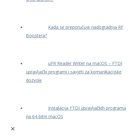
Kada se preporučuje nadogradnja RF
Boostera?
uFR Reader Writer na macOS – FTDI
upravljački programi i savjeti za komunikacijske
dozvole
Instalacija FTDI upravljačkih programa
na 64-bitni macOS