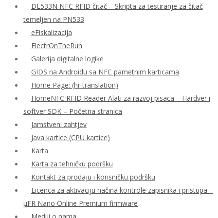
DL533N NFC RFID čitač – Skripta za testiranje za čitač
temeljen na PN533
eFiskalizacija
ElectrOnTheRun
Galerija digitalne logike
GIDS na Androidu sa NFC pametnim karticama
Home Page: (hr translation)
HomeNFC RFID Reader Alati za razvoj pisaca – Hardver i
softver SDK – Početna stranica
Jamstveni zahtjev
Java kartice (CPU kartice)
Karta
Karta za tehničku podršku
Kontakt za prodaju i korisničku podršku
Licenca za aktivaciju načina kontrole zapisnika i pristupa –
μFR Nano Online Premium firmware
Mediji o nama