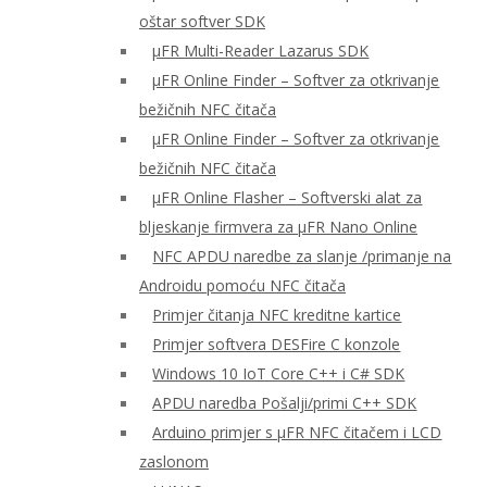
oštar softver SDK
μFR Multi-Reader Lazarus SDK
μFR Online Finder – Softver za otkrivanje
bežičnih NFC čitača
μFR Online Finder – Softver za otkrivanje
bežičnih NFC čitača
μFR Online Flasher – Softverski alat za
bljeskanje firmvera za μFR Nano Online
NFC APDU naredbe za slanje /primanje na
Androidu pomoću NFC čitača
Primjer čitanja NFC kreditne kartice
Primjer softvera DESFire C konzole
Windows 10 IoT Core C++ i C# SDK
APDU naredba Pošalji/primi C++ SDK
Arduino primjer s μFR NFC čitačem i LCD
zaslonom