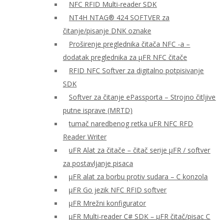
NFC RFID Multi-reader SDK
NT4H NTAG® 424 SOFTVER za
čitanje/pisanje DNK oznake
Proširenje preglednika čitača NFC -a –
dodatak preglednika za μFR NFC čitače
RFID NFC Softver za digitalno potpisivanje
SDK
Softver za čitanje ePassporta – Strojno čitljive
putne isprave (MRTD)
tumač naredbenog retka uFR NFC RFD
Reader Writer
uFR Alat za čitače – čitač serije μFR / softver
za postavljanje pisaca
μFR alat za borbu protiv sudara – C konzola
μFR Go jezik NFC RFID softver
μFR Mrežni konfigurator
μFR Multi-reader C# SDK – μFR čitač/pisac C