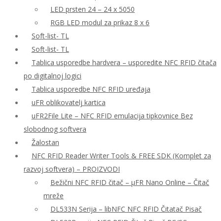
LED prsten 24 – 24 x 5050
RGB LED modul za prikaz 8 x 6
Soft-list- TL
Soft-list- TL
Tablica usporedbe hardvera – usporedite NFC RFID čitača
po digitalnoj logici
Tablica usporedbe NFC RFID uređaja
uFR oblikovatelj kartica
uFR2File Lite – NFC RFID emulacija tipkovnice Bez
slobodnog softvera
Žalostan
NFC RFID Reader Writer Tools & FREE SDK (Komplet za
razvoj softvera) – PROIZVODI
Bežični NFC RFID čitač – μFR Nano Online – Čitač
mreže
DL533N Serija – libNFC NFC RFID Čitatač Pisač