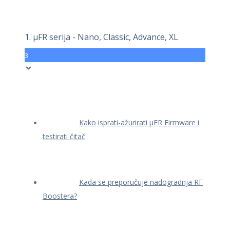
1. μFR serija - Nano, Classic, Advance, XL
3
Kako isprati-ažurirati μFR Firmware i
testirati čitač
Kada se preporučuje nadogradnja RF
Boostera?