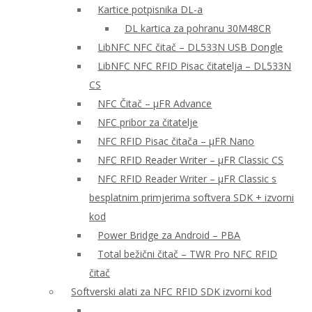
Kartice potpisnika DL-a
DL kartica za pohranu 30M48CR
LibNFC NFC čitač – DL533N USB Dongle
LibNFC NFC RFID Pisac čitatelja – DL533N
CS
NFC Čitač – μFR Advance
NFC pribor za čitatelje
NFC RFID Pisac čitača – μFR Nano
NFC RFID Reader Writer – μFR Classic CS
NFC RFID Reader Writer – μFR Classic s
besplatnim primjerima softvera SDK + izvorni
kod
Power Bridge za Android – PBA
Total bežični čitač – TWR Pro NFC RFID
čitač
Softverski alati za NFC RFID SDK izvorni kod