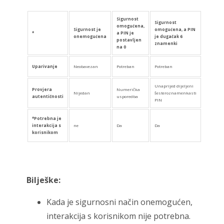
Sigurnost
Sigurnost
omogućena,
Sigurnost je
omogućena, a PIN
*
a PIN je
onemogućena
je dugačak 6
postavljen
znamenki
na 0
Uparivanje
Neobavezan
Potreban
Potreban
Unaprijed dijeljeni
Provjera
Numerička
Nijedan
šesteroznamenkasti
autentičnosti
usporedba
PIN
*Potrebna je
interakcija s
ne
Da
Da
korisnikom
Bilješke:
Kada je sigurnosni način onemogućen,
interakcija s korisnikom nije potrebna.