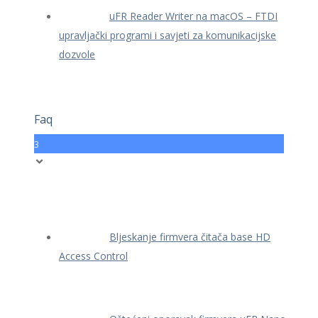
uFR Reader Writer na macOS – FTDI
upravljački programi i savjeti za komunikacijske
dozvole
Faq
3
Bljeskanje firmvera čitača base HD
Access Control