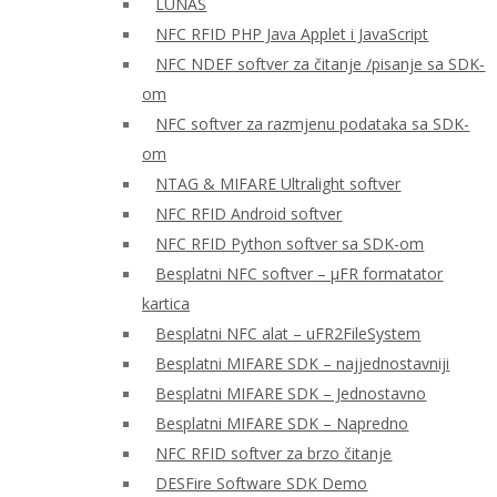
LUNAS
NFC RFID PHP Java Applet i JavaScript
NFC NDEF softver za čitanje /pisanje sa SDK-
om
NFC softver za razmjenu podataka sa SDK-
om
NTAG & MIFARE Ultralight softver
NFC RFID Android softver
NFC RFID Python softver sa SDK-om
Besplatni NFC softver – μFR formatator
kartica
Besplatni NFC alat – uFR2FileSystem
Besplatni MIFARE SDK – najjednostavniji
Besplatni MIFARE SDK – Jednostavno
Besplatni MIFARE SDK – Napredno
NFC RFID softver za brzo čitanje
DESFire Software SDK Demo