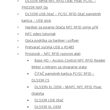
DL533R serija NFC RFID Čitač Pisač PC/SC –
PN533R NXP čip
DL533R USB čitač – PC/SC RFID čitač pametnih
kartica – USB stick
Hardver za pisanje čitača NFC RFID serije μFR
NFC video tutorijali
Opća podrška za hardver i softver
Pretvarač sučelja USB u RS485
Proizvodi – NFC RFID razvojni alati
Base HD – Access Control NFC RFID Reader
Writer s relejem za otvaranje vrata
ČITAČ pametnih kartica PC/SC RFID –
DL533R CS
DL533N XL OEM – libNFC NFC RFID Pisac
čitatelja
DL533R USB čitač
DL533R XL OEM