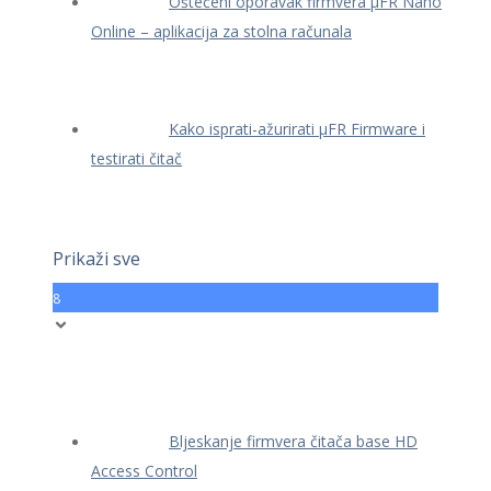
Oštećeni oporavak firmvera μFR Nano
Online – aplikacija za stolna računala
Kako isprati-ažurirati μFR Firmware i
testirati čitač
Prikaži sve
8
Bljeskanje firmvera čitača base HD
Access Control