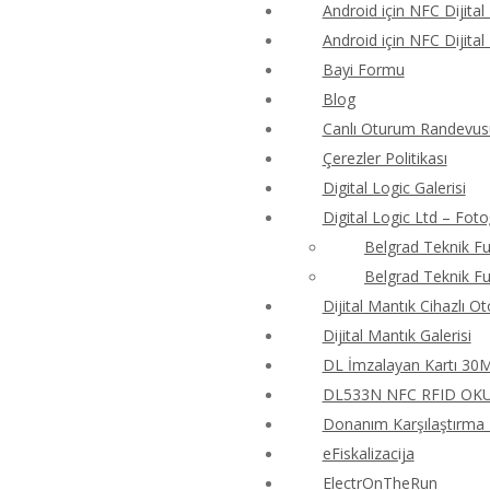
Android için NFC Dijital
Android için NFC Dijital
Bayi Formu
Blog
Canlı Oturum Randevus
Çerezler Politikası
Digital Logic Galerisi
Digital Logic Ltd – Foto
Belgrad Teknik Fu
Belgrad Teknik Fu
Dijital Mantık Cihazlı O
Dijital Mantık Galerisi
DL İmzalayan Kartı 30M4
DL533N NFC RFID OKUY
Donanım Karşılaştırma T
eFiskalizacija
ElectrOnTheRun