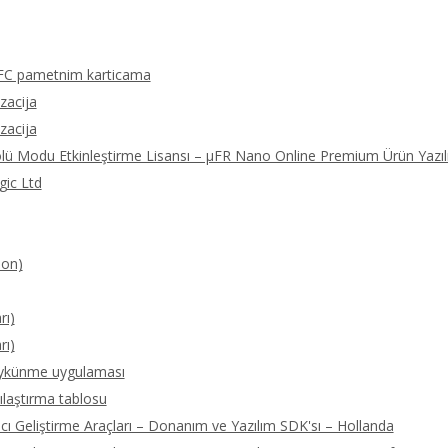
FC pametnim karticama
izacija
izacija
olü Modu Etkinleştirme Lisansı – μFR Nano Online Premium Ürün Yazıl
gic Ltd
ion)
rı)
rı)
öykünme uygulaması
ılaştırma tablosu
 Geliştirme Araçları – Donanım ve Yazılım SDK'sı – Hollanda