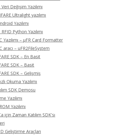
 Veri Değişim Yazılımı
ARE Ultralight yazılımı
droid Yazılımı
 RFID Python Yazılımı
C Yazılımı – μFR Card Formatter
C aracı – uFR2FileSystem
FARE SDK – En Basit
FARE SDK – Basit
FARE SDK – Gelişmiş
zlı Okuma Yazılımı
zılım SDK Demosu
eme Yazılımı
ROM Yazılımı
 için Zaman Katılım SDK'sı
eri
D Geliştirme Araçları