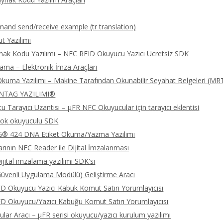
nd send/receive example (tr translation)
 Yazılımı
nak Kodu Yazılımı – NFC RFID Okuyucu Yazıcı Ücretsiz SDK
lama – Elektronik İmza Araçları
kuma Yazılımı – Makine Tarafından Okunabilir Seyahat Belgeleri (MR
NTAG YAZILIMI®
 Tarayıcı Uzantısı – μFR NFC Okuyucular için tarayıcı eklentisi
ok okuyuculu SDK
 424 DNA Etiket Okuma/Yazma Yazılımı
rının NFC Reader ile Dijital İmzalanması
jital imzalama yazılımı SDK'sı
üvenli Uygulama Modülü) Geliştirme Aracı
 Okuyucu Yazıcı Kabuk Komut Satırı Yorumlayıcısı
 Okuyucu/Yazıcı Kabuğu Komut Satırı Yorumlayıcısı
lar Aracı – μFR serisi okuyucu/yazıcı kurulum yazılımı