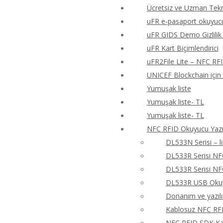
Ücretsiz ve Uzman Tekn
uFR e-pasaport okuyucu
uFR GIDS Demo Gizlilik 
uFR Kart Biçimlendirici
uFR2File Lite – NFC RF
UNICEF Blockchain için
Yumuşak liste
Yumuşak liste- TL
Yumuşak liste- TL
NFC RFID Okuyucu Yazıc
DL533N Serisi – 
DL533R Serisi N
DL533R Serisi N
DL533R USB Okuyu
Donanım ve yazıl
Kablosuz NFC RFI
NFC RFID SDK Kay