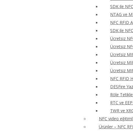
SDK ile NFC
NTAG ve MIF
NFC RFID An
SDK ile NFC
Ücretsiz NF
Ücretsiz NF
Ücretsiz MI
Ücretsiz MI
Ücretsiz MI
NFC RFID Hı
DESFire Ya
Röle Tetikl
RTC ve EEP
TWR ve XRCa
NFC video eğitiml
Ürünler – NFC RFI