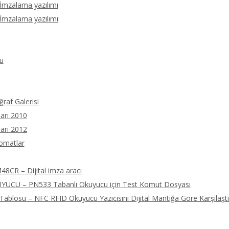
 İmzalama yazılımı
 İmzalama yazılımı
u
ğraf Galerisi
arı 2010
arı 2012
tomatlar
8CR – Dijital imza aracı
UCU – PN533 Tabanlı Okuyucu için Test Komut Dosyası
ablosu – NFC RFID Okuyucu Yazıcısını Dijital Mantığa Göre Karşılaştı