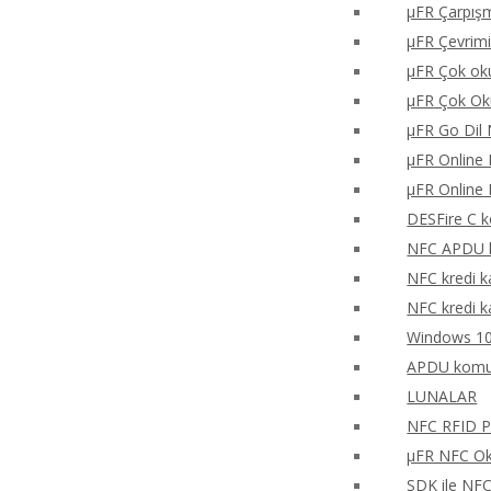
μFR Çarpışm
μFR Çevrimi
μFR Çok oku
μFR Çok Ok
μFR Go Dil 
μFR Online 
μFR Online 
DESFire C k
NFC APDU k
NFC kredi k
NFC kredi k
Windows 10
APDU komu
LUNALAR
NFC RFID PH
μFR NFC Oku
SDK ile NF