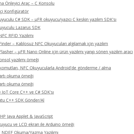
a Önleyici Araç – C Konsolu
çi Konfigüratör
yuculu C# SDK – μFR okuyucu/yazıcı C keskin yazılım SDK'sı
uyuculu Lazarus SDK
NFC RFID Yazılımı
Finder – Kablosuz NFC Okuyucuları algılamak için yazılım
Flasher – μFR Nano Online için ürün yazılımı yanıp sönen yazılım aracı
onsol yazılımı örneği
omutları, NFC Okuyucularla Android'de gönderme / alma
artı okuma örneği
artı okuma örneği
 IoT Core C++ ve C# SDK'sı
tu C++ SDK Gönder/Al
P Java Applet & JavaScript
yucu ve LCD ekran ile Arduino örneği
C NDEF Okuma/Yazma Yazılımı