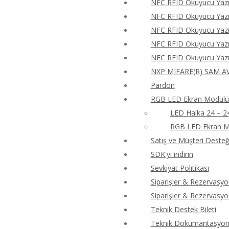
NFC RFID Okuyucu Yazıc
NFC RFID Okuyucu Yazıc
NFC RFID Okuyucu Yazıc
NFC RFID Okuyucu Yazıc
NFC RFID Okuyucu Yazıc
NXP MIFARE(R) SAM AV
Pardon
RGB LED Ekran Modülü 
LED Halka 24 – 2
RGB LED Ekran M
Satış ve Müşteri Desteği
SDK'yı indirin
Sevkiyat Politikası
Siparişler & Rezervasyo
Siparişler & Rezervasyo
Teknik Destek Bileti
Teknik Dokümantasyon 