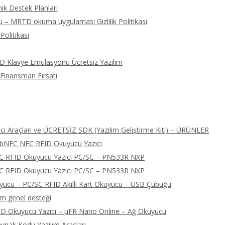
ik Destek Planları
 – MRTD okuma uygulaması Gizlilik Politikası
Politikası
ID Klavye Emülasyonu Ücretsiz Yazılım
 Finansman Fırsatı
ı Araçları ve ÜCRETSİZ SDK (Yazılım Geliştirme Kiti) – ÜRÜNLER
libNFC NFC RFID Okuyucu Yazıcı
FC RFID Okuyucu Yazıcı PC/SC – PN533R NXP
FC RFID Okuyucu Yazıcı PC/SC – PN533R NXP
cu – PC/SC RFID Akıllı Kart Okuyucu – USB Çubuğu
ım genel desteği
D Okuyucu Yazıcı – μFR Nano Online – Ağ Okuyucu
nak Kodu Yazılım Araçları