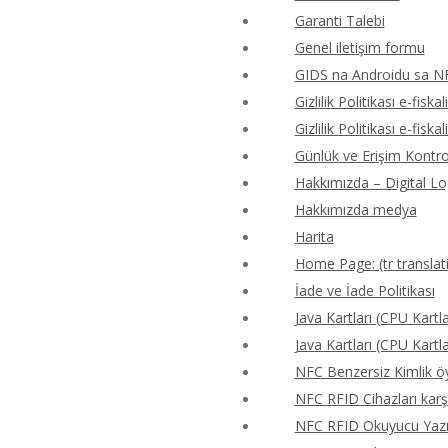
Garanti Talebi
Genel iletişim formu
GIDS na Androidu sa N
Gizlilik Politikası e-fiskal
Gizlilik Politikası e-fiskal
Günlük ve Erişim Kontr
Hakkımızda – Digital Lo
Hakkımızda medya
Harita
Home Page: (tr translat
İade ve İade Politikası
Java Kartları (CPU Kartla
Java Kartları (CPU Kartla
NFC Benzersiz Kimlik 
NFC RFID Cihazları karş
NFC RFID Okuyucu Yazıcı