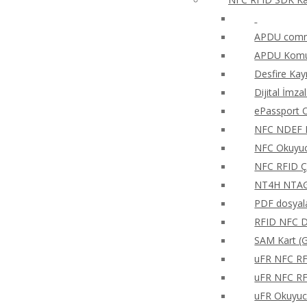
APDU comma
APDU Komut
Desfire Kay
Dijital İmza
ePassport O
NFC NDEF 
NFC Okuyucu
NFC RFID Ç
NT4H NTAG®
PDF dosyala
RFID NFC Di
SAM Kart (G
uFR NFC RFD
uFR NFC RFD
uFR Okuyucu