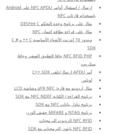
إرسال / استقبال أوامر NFC APDU على Android
باستخدام قارئات NFC
مثال على برنامج وحدة التحكم DESFire C
مثال على قراءة بطاقة ائتمان NFC
ويندوز 10 إنترنت الأشياء الأساسية C ++ و C #
SDK
NFC RFID PHP جافا التطبيق الصغير وجافا
سكريبت
أمر APDU إرسال/تلقي C++ SDK
لوناس
مثال اردوينو مع قارئ μFR NFC وشاشة LCD
برنامج القراءة / الكتابة NFC NDEF مع SDK
برنامج تبادل بيانات NFC مع SDK
برنامج NTAG و MIFARE خفيف الوزن
NFC RFID الروبوت البرمجيات
NFC RFID بايثون البرمجيات مع SDK