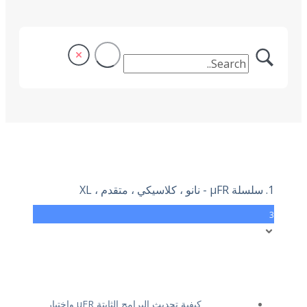
1. سلسلة μFR - نانو ، كلاسيكي ، متقدم ، XL
3
كيفية تحديث البرامج الثابتة μFR واختبار