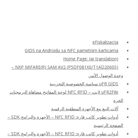
eFiskalizacija
GIDS na Androidu sa NFC pametnim karticama
Home Page: (ar translation)
NXP MIFARE(R) SAM AV2 (P5DF081X0/T1AD2060S) –
وحدة الوصول الآمن
uFR GIDS سياسة الخصوصية التجريبية
uFR2File لايت – NFC RFID لوحة المفاتيح مضاهاة البرمجيات
الحرة
آلات البيع مع الأجهزة المنطقية الرقمية
أدوات تطوير كاتب قارئ NFC RFID – الأجهزة والبرامج SDK –
الصفحة الرئيسية
أدوات تطوير كاتب قارئ NFC RFID – الأجهزة والبرامج SDK –