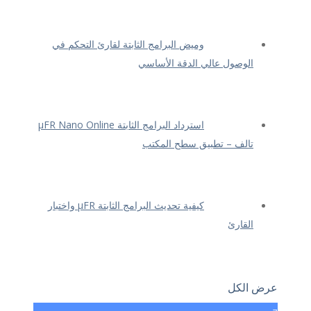
وميض البرامج الثابتة لقارئ التحكم في
الوصول عالي الدقة الأساسي
استرداد البرامج الثابتة μFR Nano Online
تالف – تطبيق سطح المكتب
كيفية تحديث البرامج الثابتة μFR واختبار
القارئ
عرض الكل