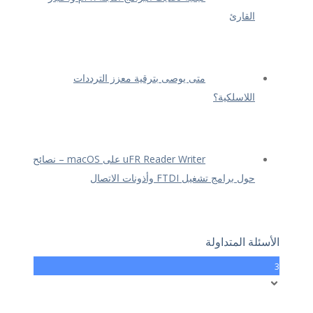
القارئ
متى يوصى بترقية معزز الترددات
اللاسلكية؟
uFR Reader Writer على macOS – نصائح
حول برامج تشغيل FTDI وأذونات الاتصال
الأسئلة المتداولة
3