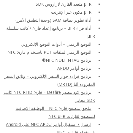
μFR متعدد القارئ لازاروس SDK
μFR مكون عبر الإنترنت
أداة تطوير بطاقة SAM (وحدة التطبيق الآمن)
أداة قراء uFR – برنامج إعداد قارئ / كاتب سلسلة
μFR
التوقيع الرقمي – أدوات التوقيع الإلكتروني
التوقيع الرقمي لملفات PDF باستخدام قارئ NFC
برنامج NFC NDEF NTAG®
برنامج أوامر APDU
برنامج قراءة جواز السفر الإلكتروني – وثائق السفر
المقروءة آليا (MRTD)
برنامج كود مصدر Desfire – قارئ NFC RFID كاتب
SDK مجاني
ملحق متصفح قارئ NFC – الوظيفة الإضافية
للمتصفح لقارئات NFC μFR
إرسال / استقبال أوامر NFC APDU على Android
باستخدام قارئات NFC