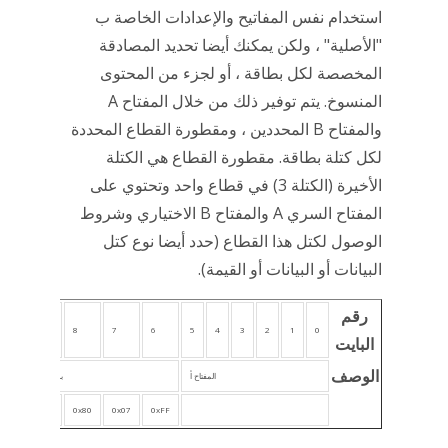
استخدام نفس المفاتيح والإعدادات الخاصة ب
"الأصلية" ، ولكن يمكنك أيضا تحديد المصادقة
المخصصة لكل بطاقة ، أو لجزء من المحتوى
المنسوخ. يتم توفير ذلك من خلال المفتاح A
والمفتاح B المحددين ، ومقطورة القطاع المحددة
لكل كتلة بطاقة. مقطورة القطاع هي الكتلة
الأخيرة (الكتلة 3) في قطاع واحد وتحتوي على
المفتاح السري A والمفتاح B الاختياري وشروط
الوصول لكتل هذا القطاع (حدد أيضا نوع كتل
البيانات أو البيانات أو القيمة).
رقم
10
9
8
7
6
5
4
3
2
1
0
البايت
الوصف
المفتاح أ
بت الوصول
0xFF
0x07
0x80
مستخدم