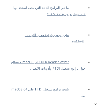
ما هي البرامج الثابتة التي يجب استخدامها
على جهاز مزود بفتحة SAM؟
متى يوصى بترقية معزز الترددات
اللاسلكية؟
uFR Reader Writer على macOS – نصائح
حول برامج تشغيل FTDI وأذونات الاتصال
تثبيت برامج تشغيل FTDI على macOS 64
بت