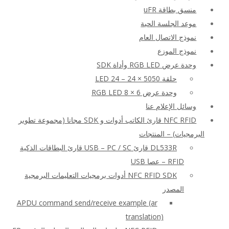
منسق بطاقة uFR
موعد الجلسة الحية
نموذج الاتصال العام
نموذج الموزع
وحدة عرض RGB LED وأداة SDK
حلقة LED 24 – 24 × 5050
وحدة عرض RGB LED 8 × 6
وسائل الإعلام عنا
NFC RFID قارئ الكاتب أدوات و SDK مجانا (مجموعة تطوير
البرمجيات) – المنتجات
DL533R قارئ USB – PC / SC قارئ البطاقات الذكية
RFID – عصا USB
NFC RFID SDK أدوات برمجيات التعليمات البرمجية
المصدر
APDU command send/receive example (ar
translation)