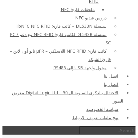
RFID
ملحقات قارئ NFC
دروس فيديو NFC
سلسلة DL533N – كاتب قارئ libNFC NFC RFID
سلسلة DL533R لكاتب قارئ NFC RFID مع دعم PC /
SC
كاتب قارئ NFC RFID اللاسلكي – μFR نانو أون لاين –
قارئ الشبكة
محول واجهة USB إلى RS485
اتصل بنا
اتصل بنا
الاحتفال بالذكرى السنوية ال 50 – Digital Logic Ltd معرض
الصور
سياسة الخصوصية
نهج ملفات تعريف الارتباط