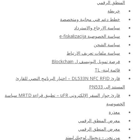
المنطق الرقمي
خريطة
خطط دعم فني مجانية ومتخصصة
سياسة الإرجاع والاسترداد
سياسة الخصوصية e-fiskalizacija
سياسة الشحن
سياسة ملفات تعريف الارتباط
فرصة تمويل اليونيسف ل Blockchain
قائمة لينة- TL
قارئ DL533N NFC RFID – اختبار البرنامج النصي للقارئ
المستند إلى PN533
قارئ جواز السفر الإلكتروني uFR – تطبيق قراءة MRTD سياسة
الخصوصية
معذرة
معرض المنطق الرقمي
معرض المنطق الرقمي
من نحن – ديجيتال لوجيك ليمتد