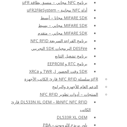
برنامج NFC مجاني – منسق بطاقة μFR
أداة NFC مجانية – uFR2FileSystem
MIFARE SDK مجانا – أبسط
MIFARE SDK مجاني – بسيط
MIFARE SDK مجاني – متقدم
برنامج القراءة السريعة NFC RFID
DESFire البرمجيات SDK التجريبي
برنامج تشغيل التتابع
برنامج RTC و EEPROM
SDK وقت الحضور ل TWR و XRCa
μFR سلسلة NFC RFID قارئ الكاتب الأجهزة
الدعم العام للأجهزة والبرامج
المنتجات – أدوات تطوير NFC RFID
DL533N XL OEM – libNFC NFC RFID قارئ
الكاتب
DL533R XL OEM
باور بريدج لالروبوت – PBA