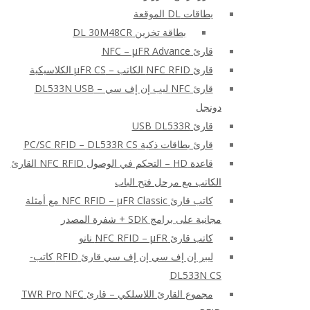
بطاقات DL الموقعة
بطاقة تخزين DL 30M48CR
قارئ NFC – μFR Advance
قارئ NFC RFID الكاتب – μFR CS الكلاسيكية
قارئ NFC ليب إن إف سي – DL533N USB
دونجل
قارئ USB DL533R
قارئ بطاقات ذكية PC/SC RFID – DL533R CS
قاعدة HD – التحكم في الوصول NFC RFID القارئ
الكاتب مع مرحل فتح الباب
كاتب قارئ NFC RFID – μFR Classic مع أمثلة
مجانية على برامج SDK + شفرة المصدر
كاتب قارئ NFC RFID – μFR نانو
ليبر إن إف سي إن إف سي قارئ RFID كاتب-
DL533N CS
مجموع القارئ اللاسلكي – قارئ TWR Pro NFC