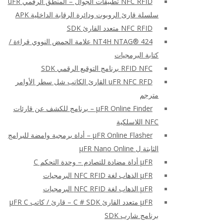
NFC RFID تطبيقات الجوال – المنطق الرقمي uFR
سلسلة قارئ الروبوت ودائرة الرقابة الداخلية APK
NFC RFID متعدد القارئ SDK
NT4H NTAG® 424 علامة الحمض النووي قراءة /
كتابة البرمجيات
RFID NFC برنامج التوقيع الرقمي SDK
uFR NFC RFD القارئ الكاتب شل سطر الأوامر
مترجم
μFR Online Finder – برنامج للكشف عن قارئات
NFC اللاسلكية
μFR Online Flasher – أداة برمجية وامضة للبرامج
الثابتة ل μFR Nano Online
μFR أداة مضادة للتصادم – وحدة التحكم C
μFR الذهاب لغة NFC RFID البرمجيات
μFR الذهاب لغة NFC RFID البرمجيات
μFR متعدد القارئ C # SDK – قارئ / كاتب μFR C
برنامج شارب SDK