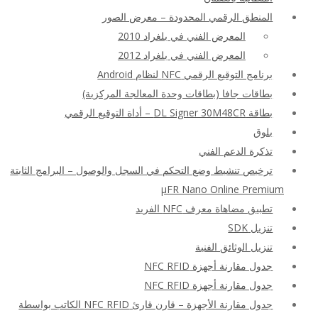
المنطق الرقمي المحدودة – معرض الصور
المعرض الفني في بلغراد 2010
المعرض الفني في بلغراد 2012
برنامج التوقيع الرقمي NFC لنظام Android
بطاقات جافا (بطاقات وحدة المعالجة المركزية)
بطاقة DL Signer 30M48CR – أداة التوقيع الرقمي
بلوق
تذكرة الدعم الفني
ترخيص تنشيط وضع التحكم في السجل والوصول – البرامج الثابتة
μFR Nano Online Premium
تطبيق مضاهاة معرف NFC الفريد
تنزيل SDK
تنزيل الوثائق الفنية
جدول مقارنة أجهزة NFC RFID
جدول مقارنة أجهزة NFC RFID
جدول مقارنة الأجهزة – قارن قارئ NFC RFID الكاتب بواسطة