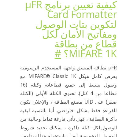
كيفية تعيين برنامج μFR
Card Formatter
لتكوين بتات الوصول
ومفاتيح الأمان لكل
قطاع من بطاقة
MIFARE 1K؟
#
μFR بطاقة المنسق واجهة المستخدم الرسومية
يعرض كامل هيكل MIFARE® Classic 1K مع
وصول بسيط إلى جميع قطاعاته وكتله (16
قطاعا من 4 كتل). تحتوي الكتلة الأولى (الكتلة
صفر) على UID مصنع البطاقة ، والإعلان يكون
للقراءة فقط بشكل افتراضي. أما بالنسبة لبقية
ذاكرة البطاقة ، فهي تأتي فارغة تماما وخالية من
الوصول.لكل كتلة ذاكرة ، يمكنك تحديد شروط
الوصول المخصصة. أيضا ، باستخدام هذا البرنامج ،