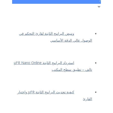
7
وميض البرامج الثابتة لقارئ التحكم في
الوصول عالي الدقة الأساسي
استرداد البرامج الثابتة μFR Nano Online
تالف – تطبيق سطح المكتب
كيفية تحديث البرامج الثابتة μFR واختبار
القارئ