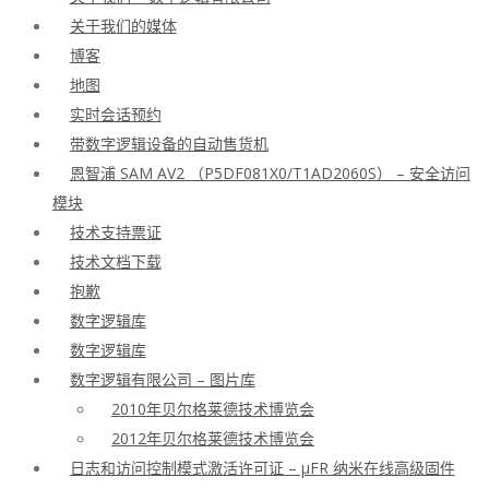
关于我们的媒体
博客
地图
实时会话预约
带数字逻辑设备的自动售货机
恩智浦 SAM AV2 （P5DF081X0/T1AD2060S） – 安全访问
模块
技术支持票证
技术文档下载
抱歉
数字逻辑库
数字逻辑库
数字逻辑有限公司 – 图片库
2010年贝尔格莱德技术博览会
2012年贝尔格莱德技术博览会
日志和访问控制模式激活许可证 – μFR 纳米在线高级固件