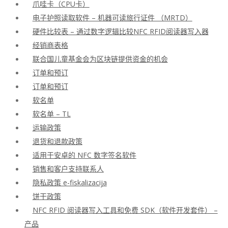
爪哇卡（CPU卡）
电子护照读取软件 – 机器可读旅行证件 （MRTD）
硬件比较表 – 通过数字逻辑比较NFC RFID阅读器写入器
经销商表格
联合国儿童基金会为区块链提供资金的机会
订单和预订
订单和预订
软名单
软名单 – TL
运输政策
退货和退款政策
适用于安卓的 NFC 数字签名软件
销售和客户支持联系人
隐私政策 e-fiskalizacija
饼干政策
NFC RFID 阅读器写入工具和免费 SDK（软件开发套件） –
产品