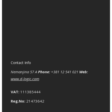
Contact Info
Nemanjina 57 A
Phone:
+381 12 541 021
Web:
www.d-logic.com
VAT:
111385444
Reg.No:
21473642